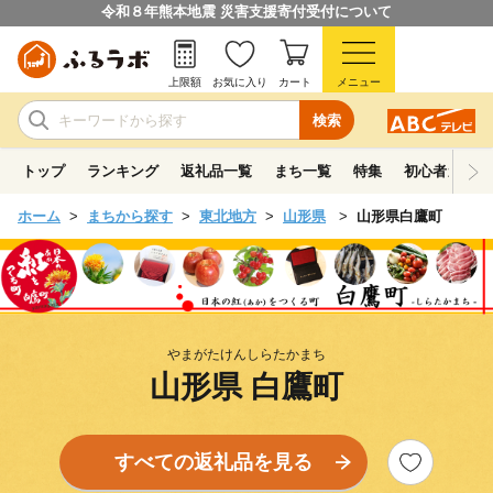
令和８年熊本地震 災害支援寄付受付について
上限額
お気に入り
カート
メニュー
検索
トップ
ランキング
返礼品一覧
まち一覧
特集
初心者ガイド
ホーム
まちから探す
東北地方
山形県
山形県白鷹町
やまがたけんしらたかまち
山形県 白鷹町
すべての返礼品を見る