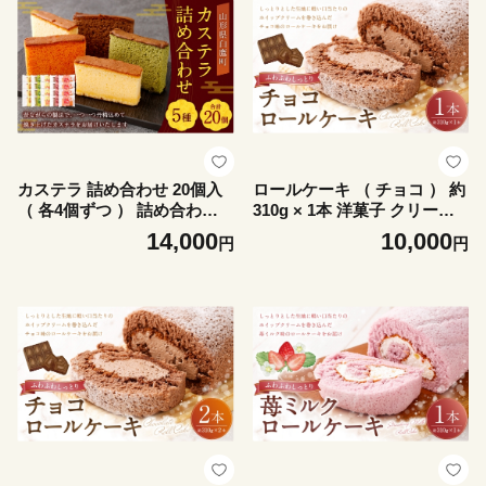
カステラ 詰め合わせ 20個入
ロールケーキ （ チョコ ） 約
（ 各4個ずつ ） 詰め合わせ
310g × 1本 洋菓子 クリーム
お菓子 菓子 おかし デザート
デザート お菓子 菓子 おかし
14,000
10,000
円
円
洋菓子 焼菓子 かすてら 食べ
焼菓子 ケーキ チョコレート
比べ セット 焼き菓子