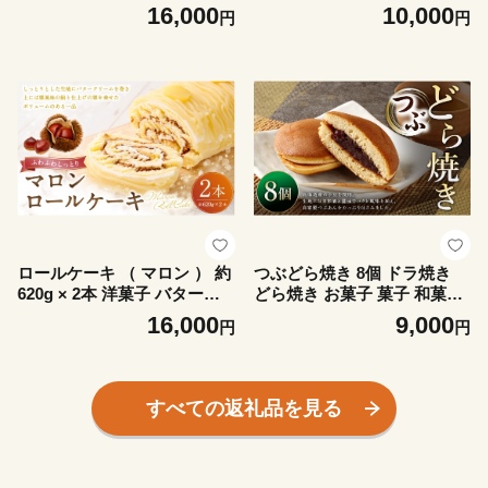
ークリーム ナッツ お菓子 菓
リーム 栗風味 お菓子 菓子 お
16,000
10,000
円
円
子 おかし 焼菓子 ケーキ コー
かし 焼菓子 ケーキ くり クリ
ヒー風味
栗
ロールケーキ （ マロン ） 約
つぶどら焼き 8個 ドラ焼き
620g × 2本 洋菓子 バターク
どら焼き お菓子 菓子 和菓子
リーム 栗風味 お菓子 菓子 お
デザート スイーツ 小豆 あず
16,000
9,000
円
円
かし 焼菓子 ケーキ くり クリ
き つぶあん
栗
すべての返礼品を見る