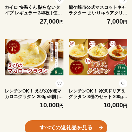
カイロ 快温くん 貼らないタ
龍ケ崎市公式マスコットキャ
イプ レギュラー 240枚 | 使い
ラクター まいりゅうアクリル
捨てカイロ かいろ 貼らない
キーホルダー3個 | ゆるキャ
27,000
7,000
円
円
タイプ 寒さ対策 冬 防寒 暖か
ラ ゆるきゃら アクリルキー
い アウトドア あったかグッ
ホルダー ストラップ キャラ
ズ 茨城県 龍ケ崎市
クター かわいい ドラマ スマ
ホ アクセサリー 茨城県 龍ケ
崎市
レンチンOK！ えびの冷凍マ
レンチンOK！ 冷凍ドリア＆
カロニグラタン 200g×8個 |
グラタン 3種のセット 200g
海老 えび エビ グラタン エビ
計8個 | グラタン ぐらたん ド
10,000
10,000
円
円
ノまかろにぐらたん ぐらたん
リア どりあ 冷凍 チーズ ペン
冷凍 チーズ マカロニ ちーず
ネ マカロニ ちーず 惣菜 お惣
惣菜 お惣菜 おかず レンジ レ
菜 おかず レンジ レンチン 温
ンチン 温めるだけ 簡単調理
めるだけ 簡単調理 手軽 個包
すべての返礼品を見る
手軽 個包装 簡単 茨城県 龍ケ
装 簡単 茨城県 龍ケ崎市