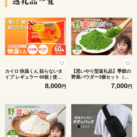
カイロ 快温くん 貼らないタ
【思いやり型返礼品】季節の
イプ レギュラー 60枚 | 使い
野菜パウダー3個セット（ほ
捨てカイロ かいろ 貼らない
うれん草） | 野菜パウダー パ
8,000
7,000
円
円
タイプ 寒さ対策 冬 防寒 暖か
ウダー ほうれん草 ホウレン
い アウトドア あったかグッ
草 料理 副菜 スープ デザート
ズ 茨城県 龍ケ崎市
お菓子 お菓子作り かんぱに
ぃ 茨城県 龍ケ崎市