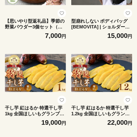
【思いやり型返礼品】季節の
型崩れしない ボディバッグ
野菜パウダー3個セット（れ
[BEMOVITA] | ショルダーバ
んこん） | 野菜パウダー パウ
ッグ 軽量 大容量 撥水 ボディ
7,000
15,000
円
円
ダー れんこん レンコン 蓮根
バッグ 斜めがけ バッグ ウエ
料理 副菜 スープ デザート お
ストバッグ 肩がけ メンズ 丈
菓子 お菓子作り かんぱにぃ
夫 頑丈 耐久性 軽い カバン
茨城県 龍ケ崎市
茨城県 龍ケ崎市
干し芋 紅はるか 特選干し芋
干し芋 紅はるか 特選干し芋
1kg 全国ほしいもグランプリ
1.2kg 全国ほしいもグランプ
入賞 | 干し芋 紅はるか 干し
リ入賞 | 干し芋 紅はるか 干
19,000
22,000
円
円
いも ほし芋 ほしいも ホシイ
しいも ほし芋 ほしいも ホシ
モ 平干し さつまいも サツマ
イモ 平干し さつまいも サツ
イモ お芋 おいも スイーツ ダ
マイモ お芋 おいも スイーツ