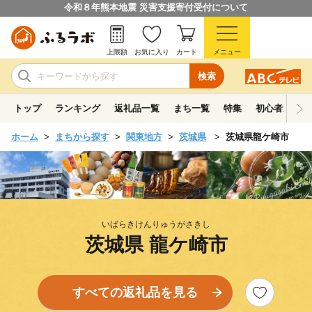
令和８年熊本地震 災害支援寄付受付について
上限額
お気に入り
カート
メニュー
検索
トップ
ランキング
返礼品一覧
まち一覧
特集
初心者ガイド
ホーム
まちから探す
関東地方
茨城県
茨城県龍ケ崎市
いばらきけんりゅうがさきし
茨城県 龍ケ崎市
すべての返礼品を見る