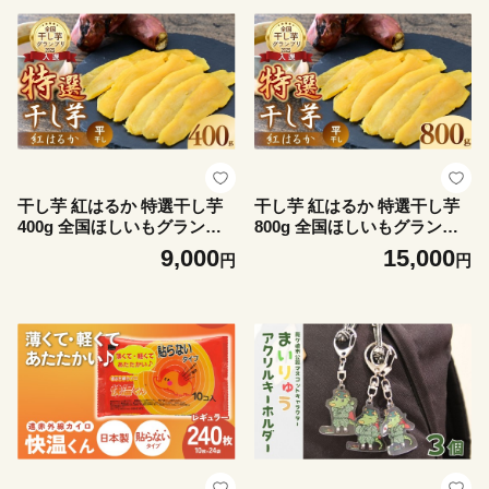
イエット 小分け ギフト プレ
ダイエット 小分け ギフト プ
ゼント 国産 無添加 茨城県産
レゼント 国産 無添加 茨城県
おやつ お菓子 和菓子 和スイ
産 おやつ お菓子 和菓子 和ス
ーツ お取り寄せ 茨城県 龍ケ
イーツ お取り寄せ 茨城県 龍
崎市
ケ崎市
干し芋 紅はるか 特選干し芋
干し芋 紅はるか 特選干し芋
400g 全国ほしいもグランプ
800g 全国ほしいもグランプ
リ入賞 | 干し芋 紅はるか 干
リ入賞 | 干し芋 紅はるか 干
9,000
15,000
円
円
しいも ほし芋 ほしいも ホシ
しいも ほし芋 ほしいも ホシ
イモ 平干し さつまいも サツ
イモ 平干し さつまいも サツ
マイモ お芋 おいも スイーツ
マイモ お芋 おいも スイーツ
ダイエット 小分け ギフト プ
ダイエット 小分け ギフト プ
レゼント 国産 無添加 茨城県
レゼント 国産 無添加 茨城県
産 おやつ お菓子 和菓子 和ス
産 おやつ お菓子 和菓子 和ス
イーツ お取り寄せ 茨城県 龍
イーツ お取り寄せ 茨城県 龍
ケ崎市
ケ崎市