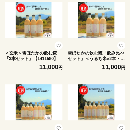
＜玄米＞雪ほたかの飲む糀
雪ほたかの飲む糀「飲み比べ
「3本セット」【1411580】
セット」＜うるち米×2本・玄
米×1本＞【1411581】
11,000
11,000
円
円