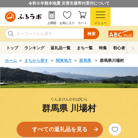
令和８年熊本地震 災害支援寄付受付について
上限額
お気に入り
カート
メニュー
検索
トップ
ランキング
返礼品一覧
まち一覧
特集
初心者ガイド
ホーム
まちから探す
関東地方
群馬県
群馬県川場村
ぐんまけんかわばむら
群馬県 川場村
すべての返礼品を見る