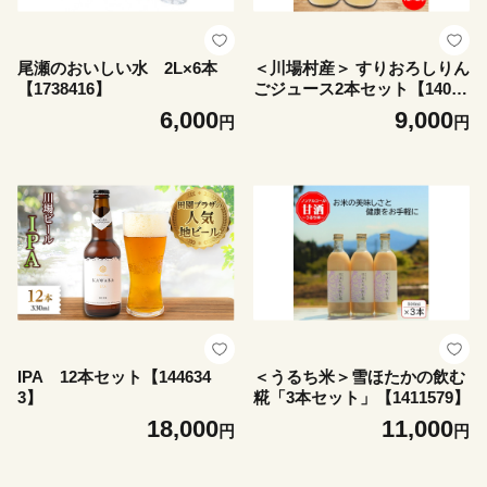
尾瀬のおいしい水 2L×6本
＜川場村産＞ すりおろしりん
【1738416】
ごジュース2本セット【14026
14】
6,000
9,000
円
円
IPA 12本セット【144634
＜うるち米＞雪ほたかの飲む
3】
糀「3本セット」【1411579】
18,000
11,000
円
円