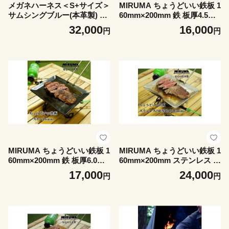
メガネハーネス＜S+サイズ＞
MIRUMA ちょうどいい鉄板 1
サムシングブルー(本革製) ka
60mm×200mm 鉄 板厚4.5m
zama premium【1641074】
m【1548301】
32,000
16,000
円
円
MIRUMA ちょうどいい鉄板 1
MIRUMA ちょうどいい鉄板 1
60mm×200mm 鉄 板厚6.0m
60mm×200mm ステンレス 板
m【1548316】
厚3.5mm【1548328】
17,000
24,000
円
円