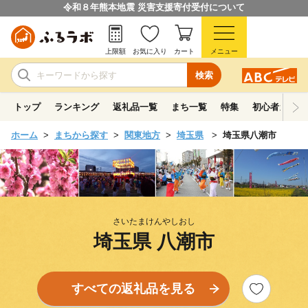
令和８年熊本地震 災害支援寄付受付について
上限額
お気に入り
カート
メニュー
検索
トップ
ランキング
返礼品一覧
まち一覧
特集
初心者ガイド
ホーム
まちから探す
関東地方
埼玉県
埼玉県八潮市
さいたまけんやしおし
埼玉県 八潮市
すべての返礼品を見る