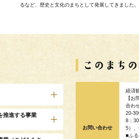
るなど、歴史と文化のまちとして発展してきました。
経済
【お
合わせ
20-
を推進する事業
8：3
お問い合わせ
5）、
■ふ