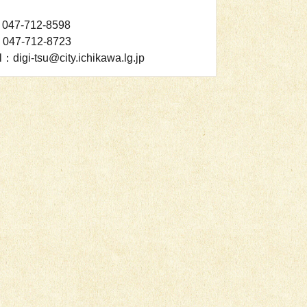
047-712-8598
047-712-8723
l：digi-tsu@city.ichikawa.lg.jp