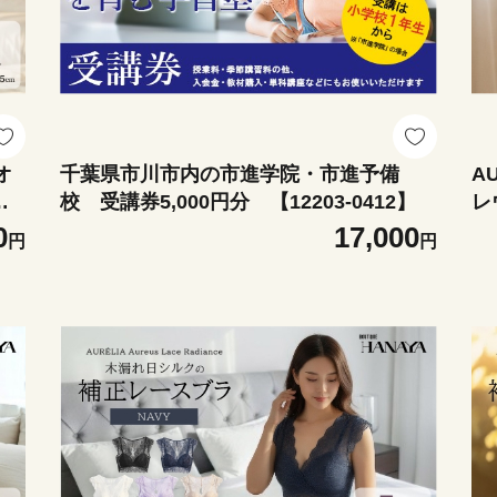
（オ
千葉県市川市内の市進学院・市進予備
AU
木
校 受講券5,000円分 【12203-0412】
レ
ラ
漏
0
17,000
円
円
ー