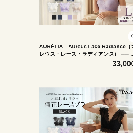
AURÉLIA Aureus Lace Radiance
レウス・レース・ラディアンス） ── 
漏れ日シルクの補正レースブラ ＜カ
33,00
ー：ラベンダー＞ 【12203-0486-5】