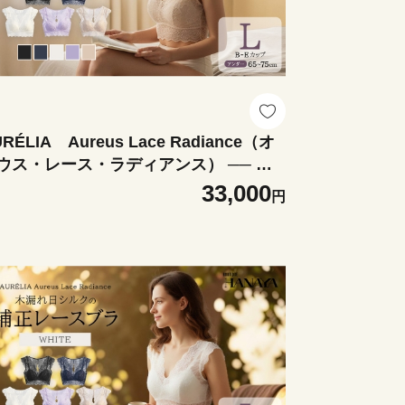
RÉLIA Aureus Lace Radiance（オ
ウス・レース・ラディアンス） ── 木
れ日シルクの補正レースブラ ＜カラ
33,000
円
：ベージュ＞ 【12203-0486-1】