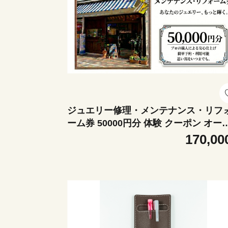
ジュエリー修理・メンテナンス・リフ
ーム券 50000円分 体験 クーポン オーダ
ーメイド ジュエリー リング 指輪 記念 
170,00
い出 リメイク ギフト プレゼント 贈り