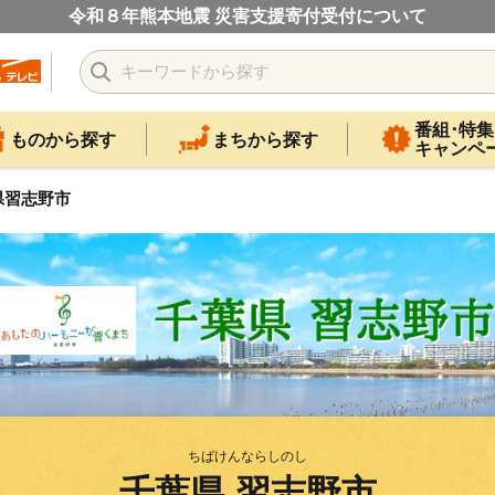
令和８年熊本地震 災害支援寄付受付について
番組･特集
ものから探す
まちから探す
キャンペ
県習志野市
ちばけんならしのし
千葉県 習志野市