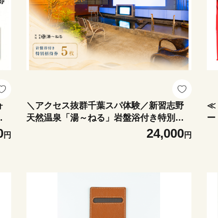
ォ
＼アクセス抜群千葉スパ体験／新習志野
≪
天然温泉「湯～ねる」岩盤浴付き特別招
ー
思
待券 5枚セット
0
24,000
円
円
物