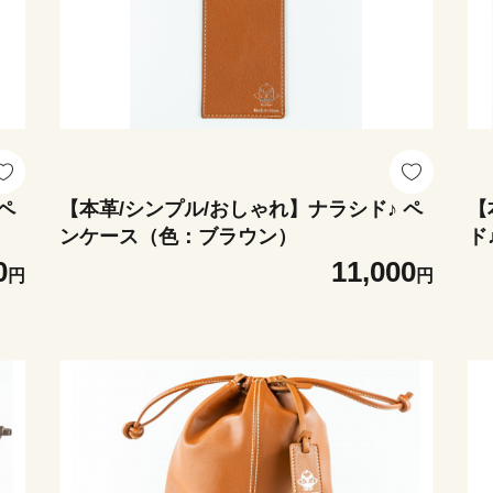
ペ
【本革/シンプル/おしゃれ】ナラシド♪ ペ
【
ンケース（色：ブラウン）
ド
0
11,000
円
円