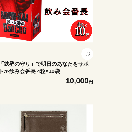
「鉄壁の守り」で明日のあなたをサポ
ト≫飲み会番長 4粒×10袋
10,000
円