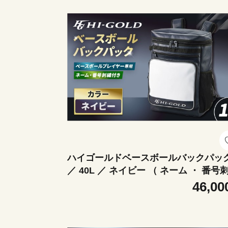
せ 飲み比べ セット
ハイゴールドベースボールバックパッ
／ 40L ／ ネイビー （ ネーム ・ 番号
付き ） ／ HB-C226 刺繍 ネーム入れ 
46,00
力 バット収納 ポケット 通学 ベースボ
ル 野球用品 野球道具 耐久性