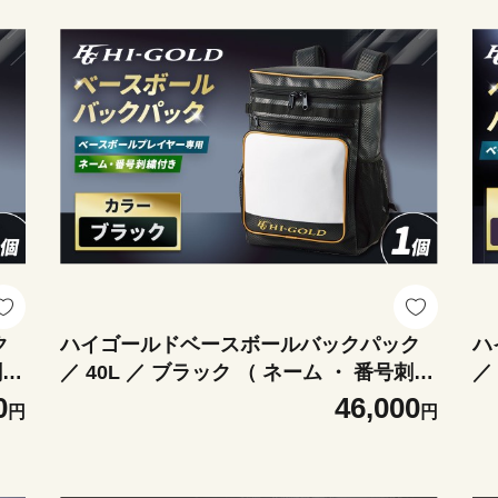
ク
ハイゴールドベースボールバックパック
ハ
刺繍
／ 40L ／ ブラック （ ネーム ・ 番号刺繍
／
収納
付き ） ／ HB-C226 刺繍 ネーム入れ 収納
久
0
46,000
円
円
ー
力 バット収納 ポケット 通学 ベースボー
ー
ル 野球用品 野球道具 耐久性