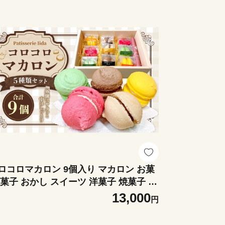
ロコロマカロン 9個入り マカロン お菓
 菓子 おかし スイーツ 洋菓子 焼菓子 抹
 ショコラ カフェ レモン ラズベリー 詰
13,000
円
合わせ ティータイム