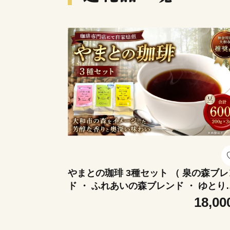
やまとの珈琲 3種セット （ 泉の森ブレ
ド ・ ふれあいの森ブレンド ・ ゆとり
森ブレンド ） コーヒー 珈琲 coffee C
18,00
FEE ブレンド 焙煎 コーヒー粉 ドリッ
コーヒー 贈り物 ギフト 詰め合わせ 詰