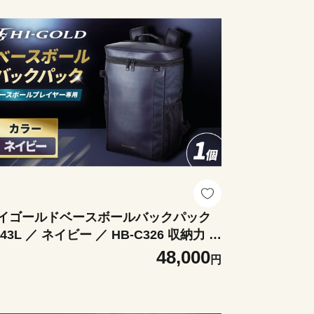
イゴールドベースボールバックパック
 43L ／ ネイビー ／ HB-C326 収納力 耐
素材 スパイク収納 通学 通勤 ベースボ
48,000
円
ル 野球用品 野球道具 耐久性