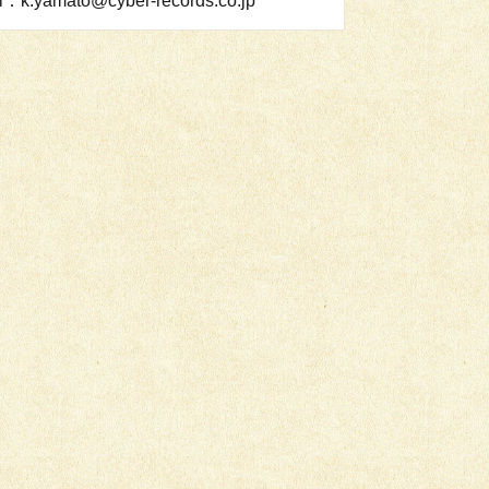
l：k.yamato@cyber-records.co.jp