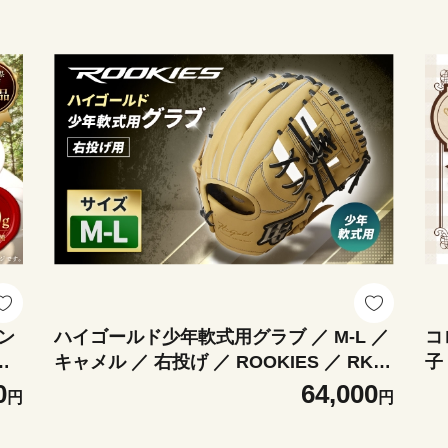
ン
ハイゴールド少年軟式用グラブ ／ M-L ／
コ
の
キャメル ／ 右投げ ／ ROOKIES ／ RKG-
子
OF
12ML レザー 軽さ 野球 ベースボール 野
茶
0
64,000
円
円
プ
球用品 野球道具 グローブ
め
合