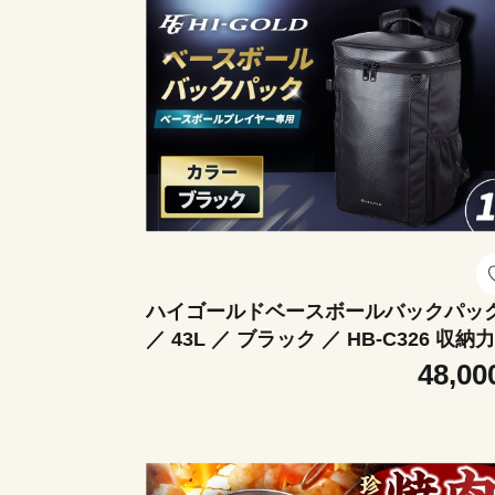
ハイゴールドベースボールバックパッ
／ 43L ／ ブラック ／ HB-C326 収納力
久素材 スパイク収納 通学 通勤 ベース
48,00
ール 野球用品 野球道具 耐久性