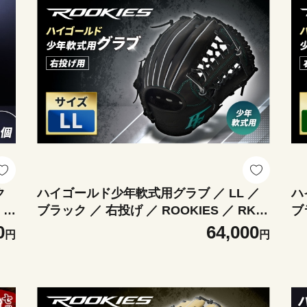
ク
ハイゴールド少年軟式用グラブ ／ LL ／
ハ
 耐
ブラック ／ 右投げ ／ ROOKIES ／ RKG-
ブ
ボ
03LL レザー 軽さ 野球 ベースボール 野球
0
0
64,000
円
円
用品 野球道具 グローブ
球