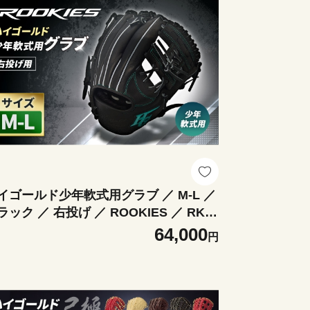
イゴールド少年軟式用グラブ ／ M-L ／
ラック ／ 右投げ ／ ROOKIES ／ RKG-
2ML レザー 軽さ 野球 ベースボール 野
64,000
円
用品 野球道具 グローブ