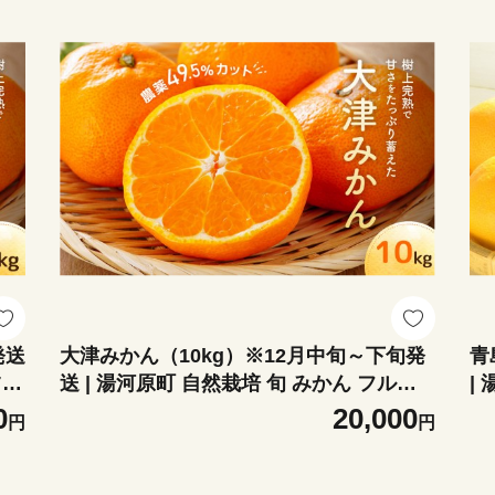
発送
大津みかん（10kg）※12月中旬～下旬発
青
ツ
送 | 湯河原町 自然栽培 旬 みかん フルー
|
ツ 大津4号
0
20,000
円
円