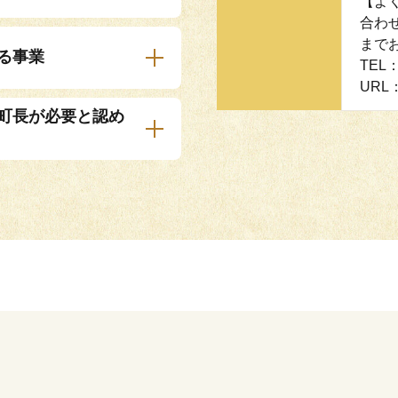
【よ
合わ
まで
する事業
TEL：
URL：h
で町長が必要と認め