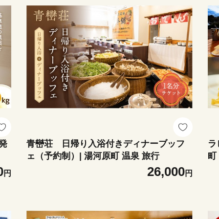
発
青巒荘 日帰り入浴付きディナーブッフ
ラ
ェ（予約制）| 湯河原町 温泉 旅行
町
0
26,000
円
円