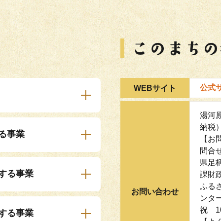
公式
WEBサイト
湯河
納税
する事業
【お
問合せ
県足
関する事業
課財
ふる
お問い合わせ
ンター
祝 1
関する事業