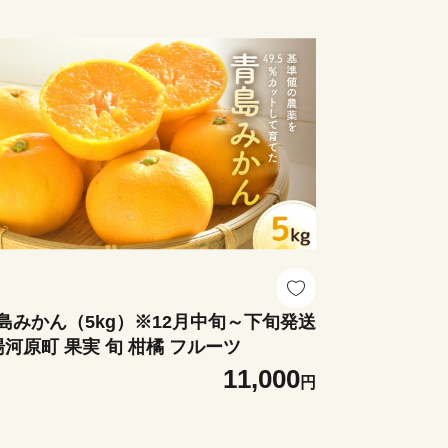
島みかん（5kg）※12月中旬～下旬発送
 湯河原町 果実 旬 柑橘 フルーツ
11,000
円