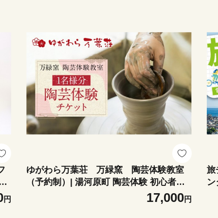
フ
ゆがわら万葉荘 万緑窯 陶芸体験教室
旅
手作
（予約制）| 湯河原町 陶芸体験 初心者歓
ン
迎 家族旅行 親子体験
0
17,000
円
円