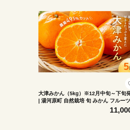
大津みかん（5kg）※12月中旬～下旬
| 湯河原町 自然栽培 旬 みかん フルー
大津4号
11,00