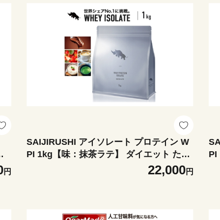
SAIJIRUSHI アイソレート プロテイン W
S
入
PI 1kg【味：抹茶ラテ】 ダイエット たん
P
岐
ぱく質 ホエイ 岐阜市 / 犀印 [ANEO171]
エ
0
22,000
円
円
[A