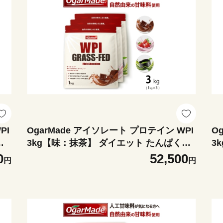
PI
OgarMade アイソレート プロテイン WPI
O
ダ
3kg【味：抹茶】 ダイエット たんぱく質
3
犀印
ホエイ 岐阜市 / 犀印 [ANEO167]
ッ
0
52,500
円
円
EO