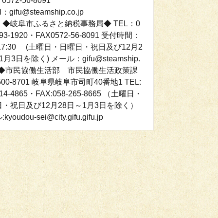
0572-56-8091
l：gifu@steamship.co.jp
：◆岐阜市ふるさと納税事務局◆ TEL：0
893-1920・FAX0572-56-8091 受付時間：
0-17:30 (土曜日・日曜日・祝日及び12月2
月3日を除く) メール：gifu@steamship.
jp ◆市民協働生活部 市民協働生活政策課
500‐8701 岐阜県岐阜市司町40番地1 TEL:
214-4865・FAX:058-265-8665 （土曜日・
・祝日及び12月28日～1月3日を除く）
youdou-sei@city.gifu.gifu.jp