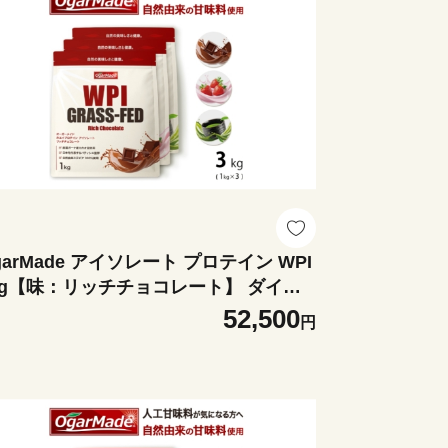
garMade アイソレート プロテイン WPI
kg【味：リッチチョコレート】 ダイエ
ト たんぱく質 ホエイ 岐阜市 / 犀印 [AN
52,500
円
166]