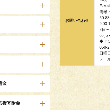
FAX：
E-Mai
備考
50-8
お問い合わせ
9:0
8日〜1
co.
◆ 〒
058-
日曜日
メール:k
附金
応援寄附金