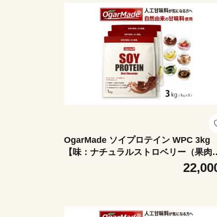
OgarMade ソイプロテイン WPC 3kg
【味：ナチュラルストロベリー（果肉
り）】 ダイエット たんぱく質 筋トレ 
22,00
阜市 / 犀印 [ANEO139]