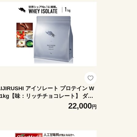
AIJIRUSHI アイソレート プロテイン W
I 1kg【味：リッチチョコレート】 ダイ
ット たんぱく質 ホエイ 岐阜市 / 犀印
22,000
円
NEO170]