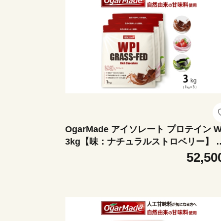
OgarMade アイソレート プロテイン W
3kg【味：ナチュラルストロベリー】 
イエット たんぱく質 ホエイ 岐阜市 / 
52,50
[ANEO168]