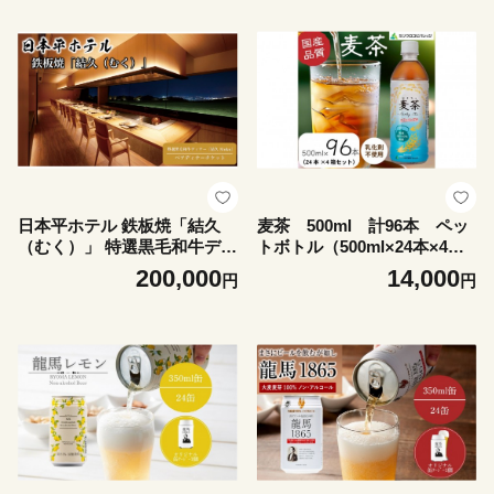
不可：沖縄県・離島】
日本平ホテル 鉄板焼「結久
麦茶 500ml 計96本 ペッ
（むく）」 特選黒毛和牛ディ
トボトル（500ml×24本×4箱
ナーペアディナーチケット |
セット）ミツウロコビバレッ
200,000
14,000
円
円
富士山が見えるレストラン 富
ジ お茶 まとめ買い 乳化
士山眺望レストラン 富士山デ
剤不使用【配送不可：沖縄
ィナー 静岡食事券 高級レス
県・離島】
トラン食事券 ホテル食事券
記念日ギフト 景色の良いレス
トラン 鉄板焼ギフト 和牛デ
ィナー 鉄板焼ディナー 高級
ディナー 高級グルメ 記念日
ディナー 誕生日プレゼント
夫婦ギフト 結婚記念日 お祝