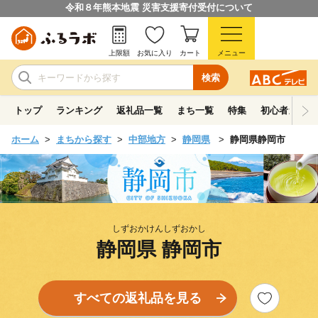
令和８年熊本地震 災害支援寄付受付について
上限額
お気に入り
カート
メニュー
検索
トップ
ランキング
返礼品一覧
まち一覧
特集
初心者ガイド
ホーム
まちから探す
中部地方
静岡県
静岡県静岡市
しずおかけんしずおかし
静岡県 静岡市
すべての返礼品を見る