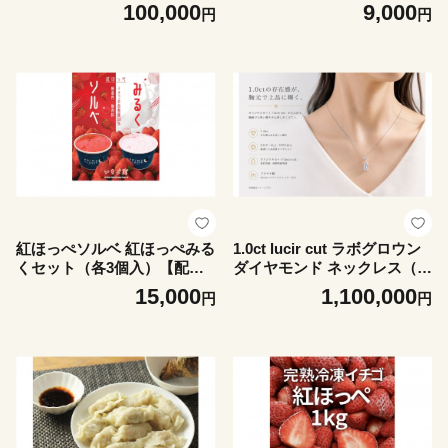
00円分 | 静岡 旅行 観光 新幹
えび×2 干し桜えび×1 セッ
100,000
9,000
円
円
線 JR 人気 おすすめ 娯楽 休
ト 【配送不可：離島】
暇 ふるさと納税
紅ほっぺソルベ 紅ほっぺみる
1.0ct lucir cut ラボグロウン
くセット（各3個入）【配送
ダイヤモンド ネックレス（P
不可：離島】
t・プラチナ）
15,000
1,100,000
円
円