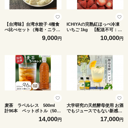
【台湾味】台湾水餃子 4種食
ICHIYAの完熟紅ほっぺ冷凍
べ比べセット（海老・ニラ・
いちご 1kg 【配送不可：離
肉・コーン）計48個
島】
9,000
10,000
円
円
麦茶 ラベルレス 500ml
大学研究の天然酵母使用 お酒
計96本 ペットボトル（500
でもジュースでもない新感覚
ml×24本×4箱セット）ミツウ
発酵シロップ 250ｇｘ2本
14,000
17,000
円
円
ロコビバレッジ お茶 まと
め買い 乳化剤不使用【配送