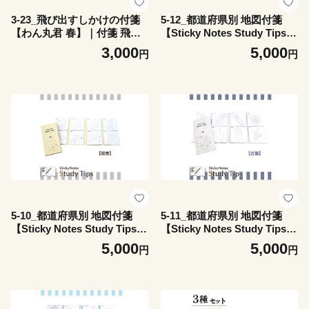
3-23_飛び出すしかけの付箋
5-12_都道府県別 地図付箋
【わん丸君 春】｜付箋 飛び
【Sticky Notes Study Tips】
出す ポップアップ 付せん 2
(スタディチップス) 九州｜付
3,000
5,000
円
円
個 セット 文具 メモ プレゼン
箋 九州 日本地図 学習 付せん
ト わん丸君 面白 かわいい し
勉強 セット 文具 メモ プレゼ
かけ メモ帳 ギフト 子供 子ど
ント 便利 書き込み 役立 塾
も 孫 大人 犬山城 観光 ゆる
メモ帳 ギフト 子供 子ども 孫
キャラ 犬山 愛知 名古屋 岐阜
受験 予習 復習 宿題 8種類 ブ
ック型
5-10_都道府県別 地図付箋
5-11_都道府県別 地図付箋
【Sticky Notes Study Tips】
【Sticky Notes Study Tips】
(スタディチップス) 関東｜付
(スタディチップス) 近畿｜付
5,000
5,000
円
円
箋 関東 日本地図 学習 付せん
箋 近畿 日本地図 学習 付せん
勉強 セット 文具 メモ プレゼ
勉強 セット 文具 メモ プレゼ
ント 便利 書き込み 役立 塾
ント 便利 書き込み 役立 塾
メモ帳 ギフト 子供 子ども 孫
メモ帳 ギフト 子供 子ども 孫
受験 予習 復習 宿題 8種類 ブ
受験 予習 復習 宿題 8種類 ブ