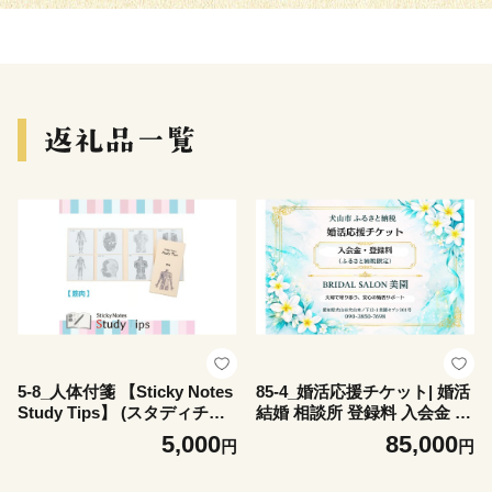
5-8_人体付箋 【Sticky Notes
85-4_婚活応援チケット| 婚活
Study Tips】 (スタディチッ
結婚 相談所 登録料 入会金 カ
プス) 筋肉｜付箋 筋肉 医師
ウンセリング ふるさと納税限
5,000
85,000
円
円
医者 医学 からだ ほね 学習
定 元警察官 支援 婚活支援 サ
付せん 勉強 セット 文具 メモ
ポート プロフィール作成 初