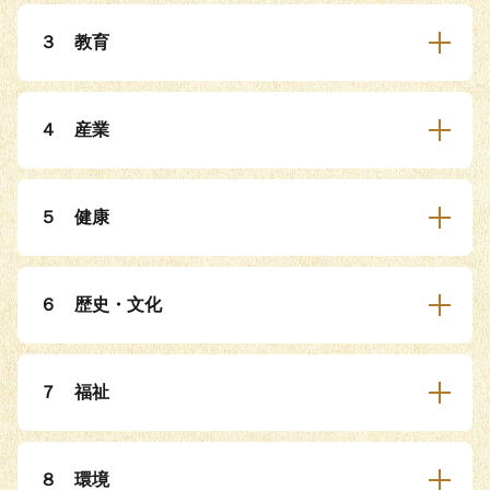
３ 教育
４ 産業
５ 健康
６ 歴史・文化
７ 福祉
８ 環境