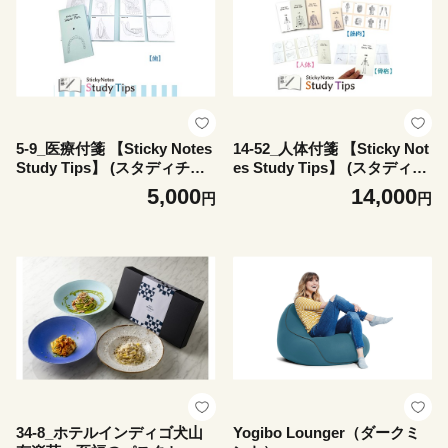
ック型
ック型
5-9_医療付箋 【Sticky Notes
14-52_人体付箋 【Sticky Not
Study Tips】 (スタディチッ
es Study Tips】 (スタディチ
プス) 歯｜付箋 歯 医師 医者
ップス) 3種セット 人体・骨
5,000
14,000
円
円
医学 からだ ほね 学習 付せん
格・筋肉｜付箋 人体 筋肉 骨
勉強 セット 文具 メモ プレゼ
格 医師 医者 医学 からだ ほ
ント 便利 書き込み 役立 塾
ね 学習 付せん 勉強 セット
メモ帳 ギフト 子供 子ども 孫
文具 メモ プレゼント 便利 書
受験 予習 復習 宿題 8種類 ブ
き込み 役立 塾 メモ帳 ギフト
ック型
子供 子ども 孫 受験 予習 復
習 宿題 8種類 ブック型
34-8_ホテルインディゴ犬山
Yogibo Lounger（ダークミ