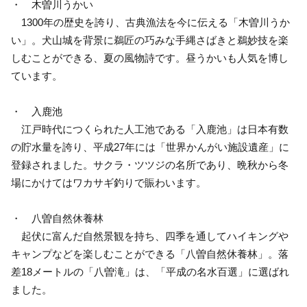
・ 木曽川うかい
1300年の歴史を誇り、古典漁法を今に伝える「木曽川うか
い」。犬山城を背景に鵜匠の巧みな手縄さばきと鵜妙技を楽
しむことができる、夏の風物詩です。昼うかいも人気を博し
ています。
・ 入鹿池
江戸時代につくられた人工池である「入鹿池」は日本有数
の貯水量を誇り、平成27年には「世界かんがい施設遺産」に
登録されました。サクラ・ツツジの名所であり、晩秋から冬
場にかけてはワカサギ釣りで賑わいます。
・ 八曽自然休養林
起伏に富んだ自然景観を持ち、四季を通してハイキングや
キャンプなどを楽しむことができる「八曽自然休養林」。落
差18メートルの「八曽滝」は、「平成の名水百選」に選ばれ
ました。