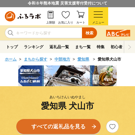
令和８年熊本地震 災害支援寄付受付について
上限額
お気に入り
カート
メニュー
検索
トップ
ランキング
返礼品一覧
まち一覧
特集
初心者ガイド
ホーム
まちから探す
中部地方
愛知県
愛知県犬山市
あいちけんいぬやまし
愛知県 犬山市
すべての返礼品を見る