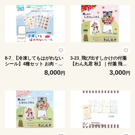
プレゼント 便利 書き込み 役
めて 初心者 名古屋 犬山 東海
立 塾 メモ帳 ギフト 子供 子
愛知 岐阜 尾張
ども 孫 受験 予習 復習 宿題 8
種類 ブック型
8-7_【冷凍してもはがれない
3-23_飛び出すしかけの付箋
シール】4種セット お肉・ア
【わん丸君 秋】｜付箋 飛び
イス・フルーツ・パン｜冷凍
出す ポップアップ 付せん 2
8,000
3,000
円
円
シール 冷凍食品 耐水 耐水性
個 セット 文具 メモ プレゼン
凍結対応 冷凍･冷蔵対応 大容
ト わん丸君 面白 かわいい し
量 お肉 アイス フルーツ パン
かけ メモ帳 ギフト 子供 子ど
名前 日付 記入 牛肉 鶏肉 豚
も 孫 大人 犬山城 観光 ゆる
肉 アイスクリーム ジャム 食
キャラ 犬山 愛知 名古屋 岐阜
パン 家庭用 業務用 冷凍庫 デ
コ 可愛い かわいい ステッカ
ー 文具 日本製 犬山 愛知 名
古屋 岐阜