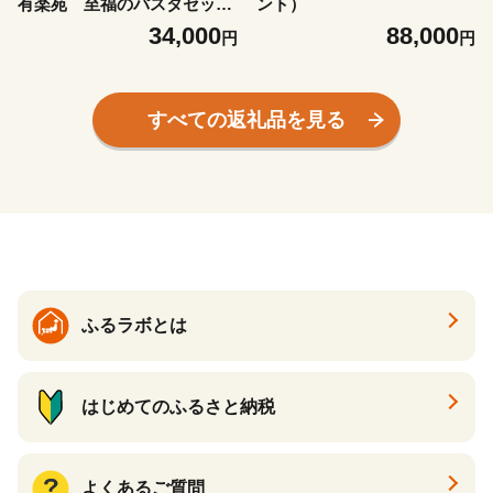
有楽苑 至福のパスタセット
ント）
Premium Hotel Pasta Gift D
34,000
88,000
円
円
eluxe Box (６Meals)｜ ホテ
ルインディゴ犬山有楽苑 イン
ディゴホームキッチン車山照
パスタ シェフ ギフト プレゼ
すべての返礼品を見る
ント 贈り物 進物 3種類 6食
ごはん ご褒美 美味しい お取
り寄せ ご自宅用 生パスタ き
ぬあかり 犬山茶 デュクセル
ソース トマトソース ビスク
ソース 冷凍
ふるラボとは
はじめてのふるさと納税
よくあるご質問