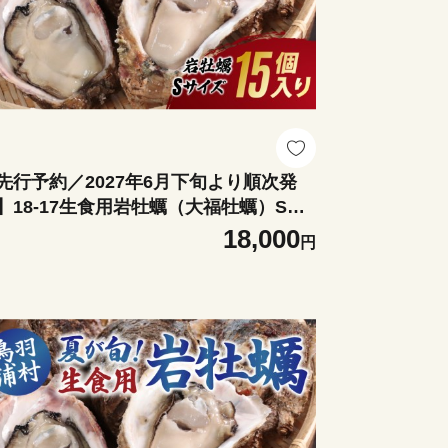
先行予約／2027年6月下旬より順次発
】18-17生食用岩牡蠣（大福牡蠣）Sサ
ズ15個入り 岩ガキ 生牡蠣 冷蔵 浦村牡
18,000
円
 大福牡蠣