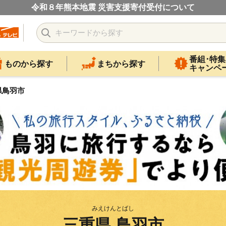
令和８年熊本地震 災害支援寄付受付について
番組･特集
ものから探す
まちから探す
キャンペ
県鳥羽市
みえけんとばし
三重県 鳥羽市