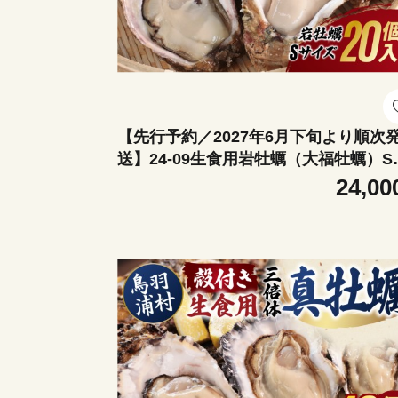
【先行予約／2027年6月下旬より順次
送】24-09生食用岩牡蠣（大福牡蠣）S
イズ20個入り 岩ガキ 生牡蠣 冷蔵 浦村
24,00
蠣 大福牡蠣