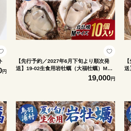
ト
【先行予約／2027年6月下旬より順次発
【
送】19-02生食用岩牡蠣（大福牡蠣）Mサ
送
0
円
イズ10個入り 岩ガキ 生牡蠣 冷蔵 浦村牡
イ
19,000
円
蠣 大福牡蠣
大