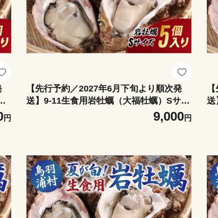
発
【先行予約／2027年6月下旬より順次発
【
サ
送】9-11生食用岩牡蠣（大福牡蠣）Sサイ
送
牡
ズ5個入り 岩ガキ 生牡蠣 冷蔵 浦村牡蠣
イ
0
9,000
円
円
大福牡蠣
蠣