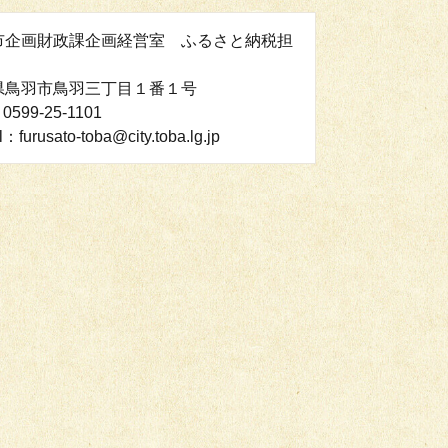
市企画財政課企画経営室 ふるさと納税担
県鳥羽市鳥羽三丁目１番１号
0599-25-1101
l：furusato-toba@city.toba.lg.jp