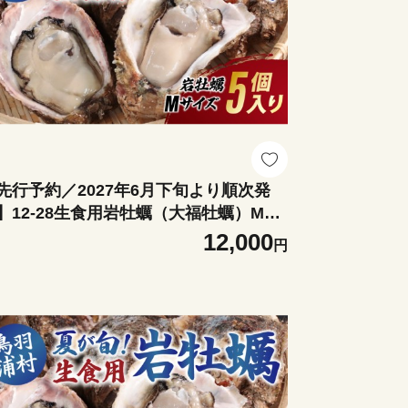
先行予約／2027年6月下旬より順次発
】12-28生食用岩牡蠣（大福牡蠣）Mサ
ズ5個入り 岩ガキ 生牡蠣 冷蔵 浦村牡蠣
12,000
円
福牡蠣