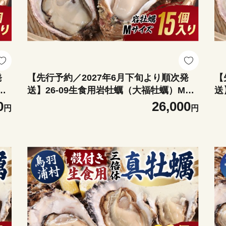
発
【先行予約／2027年6月下旬より順次発
【
サ
送】26-09生食用岩牡蠣（大福牡蠣）Mサ
送
牡
イズ15個入り 岩ガキ 生牡蠣 冷蔵 浦村牡
イ
0
26,000
円
円
蠣 大福牡蠣
蠣