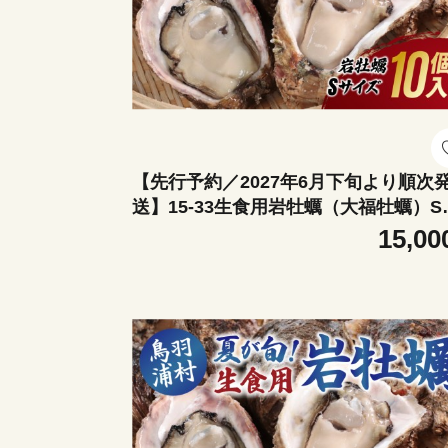
【先行予約／2027年6月下旬より順次
送】15-33生食用岩牡蠣（大福牡蠣）S
イズ10個入り 岩ガキ 生牡蠣 冷蔵 浦村
15,00
蠣 大福牡蠣