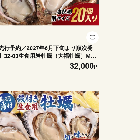
先行予約／2027年6月下旬より順次発
】32-03生食用岩牡蠣（大福牡蠣）Mサ
ズ20個入り 岩ガキ 生牡蠣 冷蔵 浦村牡
32,000
円
 大福牡蠣