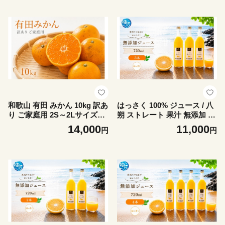
る内容量 ※2026年8月下旬よ
容量 ※2026年8月下旬より順
り順次発送【sml400-kisyu-1
次発送【sml400-kisyu-5】
0】
和歌山 有田 みかん 10kg 訳あ
はっさく 100% ジュース / 八
り ご家庭用 2S～2Lサイズ混
朔 ストレート 果汁 無添加 柑
合 / 有田みかん 甘い 柑橘 和
橘 和歌山 11000円 720ml ※
14,000
11,000
円
円
歌山 ※2026年11月下旬頃～1
北海道・沖縄・離島への配送
2月下旬頃に順次発送予定【u
不可 //drink 【ikd100-has720
ot004-c-10】
-3】