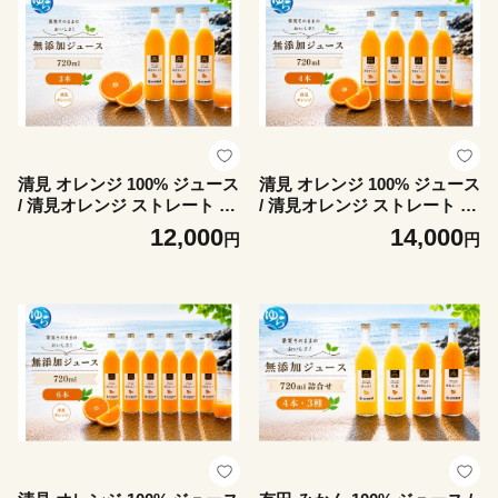
清見 オレンジ 100% ジュース
清見 オレンジ 100% ジュース
/ 清見オレンジ ストレート 果
/ 清見オレンジ ストレート 果
汁 無添加 柑橘 和歌山 12000
汁 無添加 柑橘 和歌山 14000
12,000
14,000
円
円
円 720ml ※北海道・沖縄・離
円 720ml ※北海道・沖縄・離
島への配送不可 //drink 【ikd
島への配送不可 //drink 【ikd
100-kiy720-3】
100-kiy720-4】