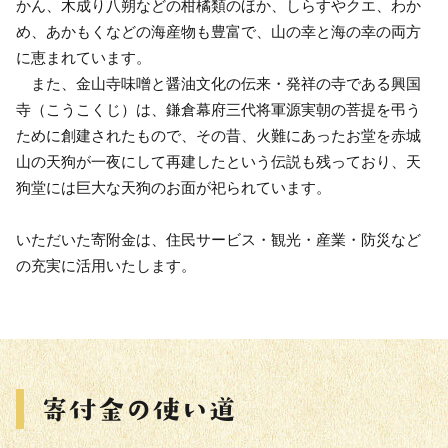
かん、木成り八朔などの柑橘類のほか、しらすやクエ、わか
め、あかもくなどの海産物も豊富で、山の幸と海の幸の両方
に恵まれています。
また、金山寺味噌と醤油文化の伝来・発祥の寺である興国
寺（こうこくじ）は、鎌倉幕府三代将軍源実朝の菩提を弔う
ために創建されたもので、その昔、火難にあったお堂を赤城
山の天狗が一夜にして再建したという伝説も残っており、天
狗堂には巨大な天狗のお面が祀られています。
いただいた寄附金は、住民サービス・観光・産業・防災など
の充実に活用いたします。