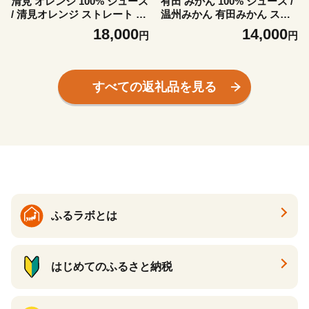
清見 オレンジ 100% ジュース
有田 みかん 100% ジュース /
/ 清見オレンジ ストレート 果
温州みかん 有田みかん スト
汁 無添加 柑橘 和歌山 18000
レート 果汁 無添加 柑橘 和歌
18,000
14,000
円
円
円 720ml ※北海道・沖縄・離
山 14000円 720ml ※北海道・
島への配送不可 //drink 【ikd
沖縄・離島への配送不可 //dri
100-kiy720-6】
nk 【ikd100-set720-4x3A】
すべての返礼品を見る
ふるラボとは
はじめてのふるさと納税