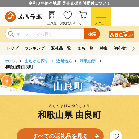
令和８年熊本地震 災害支援寄付受付について
上限額
お気に入り
カート
メニュー
検索
トップ
ランキング
返礼品一覧
まち一覧
特集
初心者ガイド
ホーム
まちから探す
近畿地方
和歌山県
和歌山県由良町
わかやまけんゆらちょう
和歌山県 由良町
すべての返礼品を見る