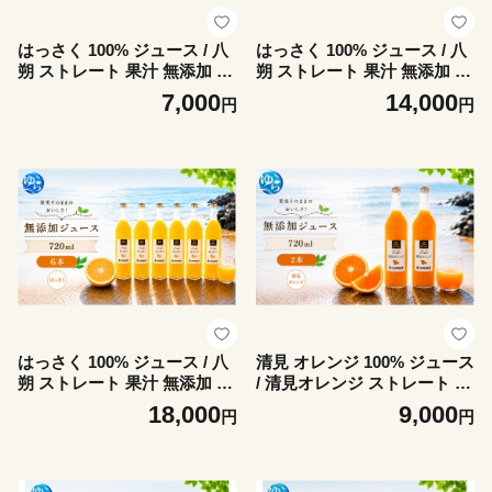
はっさく 100% ジュース / 八
はっさく 100% ジュース / 八
朔 ストレート 果汁 無添加 柑
朔 ストレート 果汁 無添加 柑
橘 和歌山 7000円 720ml ※北
橘 和歌山 14000円 720ml ※
7,000
14,000
円
円
海道・沖縄・離島への配送不
北海道・沖縄・離島への配送
可 //drink 【ikd100-has720-2
不可 //drink 【ikd100-has720
A】
-4】
はっさく 100% ジュース / 八
清見 オレンジ 100% ジュース
朔 ストレート 果汁 無添加 柑
/ 清見オレンジ ストレート 果
橘 和歌山 18000円 720ml ※
汁 無添加 柑橘 和歌山 9000円
18,000
9,000
円
円
北海道・沖縄・離島への配送
720ml ※北海道・沖縄・離島
不可 //drink 【ikd100-has720
への配送不可 //drink 【ikd10
-6】
0-kiy720-2】