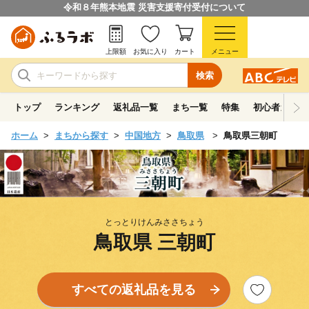
令和８年熊本地震 災害支援寄付受付について
上限額
お気に入り
カート
メニュー
検索
トップ
ランキング
返礼品一覧
まち一覧
特集
初心者ガイド
ホーム
まちから探す
中国地方
鳥取県
鳥取県三朝町
とっとりけんみささちょう
鳥取県 三朝町
すべての返礼品を見る