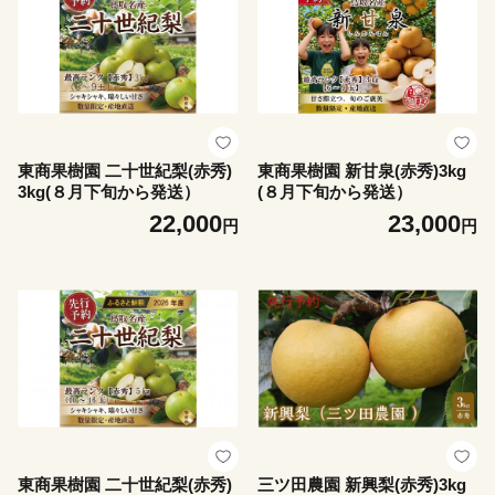
東商果樹園 二十世紀梨(赤秀)
東商果樹園 新甘泉(赤秀)3kg
3kg(８月下旬から発送）
(８月下旬から発送）
22,000
23,000
円
円
東商果樹園 二十世紀梨(赤秀)
三ツ田農園 新興梨(赤秀)3kg