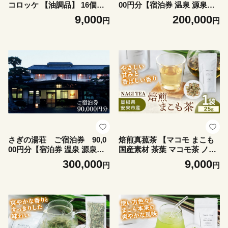
コロッケ 【油調品】 16個入
00円分【宿泊券 温泉 源泉か
【 40g 16個 カニ クリーム コ
け流し 露天風呂 チケット 創
9,000
200,000
円
円
ロッケ 紅ずわいがに ズワイ
業100年 田園風景 宿泊 旅行
ガニ 美味しい ストック おも
くつろぎ 贅沢 癒し リフレッ
てなし 人気 簡単 時短 タイム
シュ ご褒美 ギフト 自分用 島
パフォーマンス べにずわいが
根県 安来市 】【200-SY-05】
に なめらか おいしい 島根県
安来市】【09-SF-20】
さぎの湯荘 ご宿泊券 90,0
焙煎真菰茶 【マコモ まこも
00円分【宿泊券 温泉 源泉か
国産素材 茶葉 マコモ茶 ノン
け流し 露天風呂 チケット 創
カフェイン 飲みやすい NAGI
300,000
9,000
円
円
業100年 田園風景 宿泊 旅行
TEA 島根県 安来市】【09-S
くつろぎ 贅沢 癒し リフレッ
A-01】
シュ ご褒美 ギフト 自分用 島
根県 安来市 】【300-SY-06】