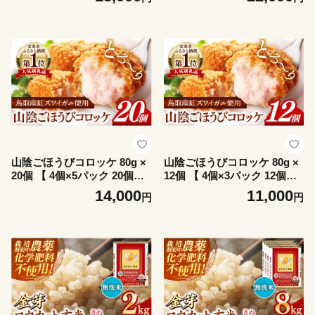
セット お茶 ノンカフェイン
すい NAGI TEA 島根県 安来
飲みやすい NAGI TEA 島根
市】【22-SA-04】
県 安来市】【18-SA-05】
山陰ごほうびコロッケ 80g ×
山陰ごほうびコロッケ 80g ×
20個 【 4個×5パック 20個入
12個 【 4個×3パック 12個入
り カニ クリーム コロッケ ご
り カニ クリーム コロッケ ご
14,000
11,000
円
円
ほうび ごちそう 美味しい パ
ほうび ごちそう 美味しい パ
ーティー おもてなし 人気 簡
ーティー おもてなし 人気 簡
単 時短 タイムパフォーマン
単 時短 タイムパフォーマン
ス 小分け べにずわいがに ズ
ス 小分け べにずわいがに ズ
ワイガニ 生乳 とろとろ おい
ワイガニ 生乳 とろとろ おい
しい 島根県 安来市】【14-SF
しい 島根県 安来市】【11-SF
-26】
-25】