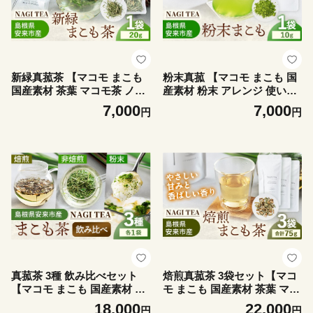
新緑真菰茶 【マコモ まこも
粉末真菰 【マコモ まこも 国
国産素材 茶葉 マコモ茶 ノン
産素材 粉末 アレンジ 使いや
カフェイン 飲みやすい NAGI
すい 料理 お菓子 NAGI TEA
7,000
7,000
円
円
TEA 島根県 安来市】【07-S
島根県 安来市】【07-SA-0
A-02】
3】
真菰茶 3種 飲み比べセット
焙煎真菰茶 3袋セット【マコ
【マコモ まこも 国産素材 茶
モ まこも 国産素材 茶葉 マコ
葉 マコモ茶 焙煎 新緑 粉末
モ茶 ノンカフェイン 飲みや
18,000
22,000
円
円