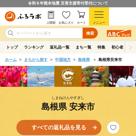
令和８年熊本地震 災害支援寄付受付について
上限額
お気に入り
カート
メニュー
検索
トップ
ランキング
返礼品一覧
まち一覧
特集
初心者ガイド
ホーム
まちから探す
中国地方
島根県
島根県安来市
しまねけんやすぎし
島根県 安来市
すべての返礼品を見る