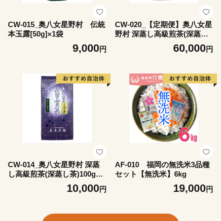
CW-015_奥八女星野村 伝統
CW-020_【定期便】奥八女星
本玉露[50g]×1袋
野村 深蒸し高級煎茶(深蒸し
茶)100g×2袋 6回コース
9,000
60,000
円
円
CW-014_奥八女星野村 深蒸
AF-010 福岡の無洗米3品種
し高級煎茶(深蒸し茶)100g×2
セット【無洗米】6kg
袋
10,000
19,000
円
円