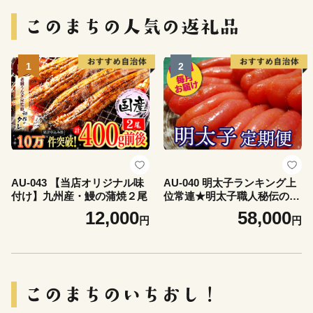
1
2
AU-043 【当店オリジナル味
AU-040 明太子ランキング上
付け】九州産・鰻の蒲焼２尾
位常連★明太子職人秘伝の
味/辛子明太子定期便【6ヶ月
12,000
58,000
円
円
連続お届け】