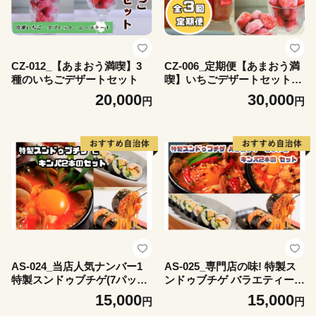
CZ-012_【あまおう満喫】3
CZ-006_定期便【あまおう満
種のいちごデザートセット
喫】いちごデザートセット_
全３回定期便
20,000
30,000
円
円
AS-024_当店人気ナンバー1
AS-025_専門店の味! 特製ス
特製スンドゥブチゲ(7パック)
ンドゥブチゲ バラエティーセ
とキンパ2本(特製キンパ1
ット(６パック)とキンパ2本
15,000
15,000
円
円
本・チーズキンパ1本)のセッ
(特製キンパ1本・チーズキン