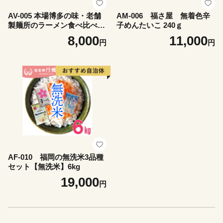
AV-005 本場博多の味・老舗
AM-006 福さ屋 無着色辛
製麺所のラーメン食べ比べセ
子めんたいこ 240ｇ
ット（２種類×各１０食）
8,000
11,000
円
円
AF-010 福岡の無洗米3品種
セット【無洗米】6kg
19,000
円