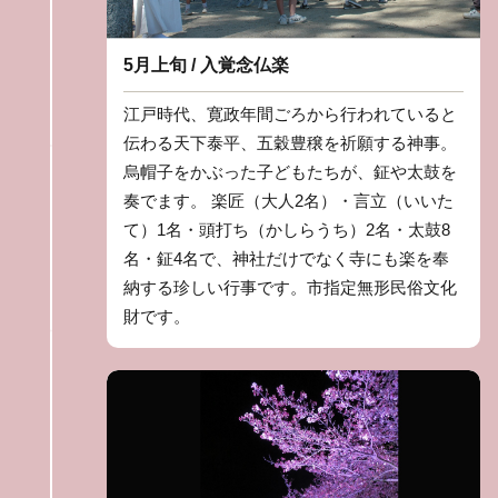
5月上旬 / 入覚念仏楽
江戸時代、寛政年間ごろから行われていると
伝わる天下泰平、五穀豊穣を祈願する神事。
烏帽子をかぶった子どもたちが、鉦や太鼓を
奏でます。 楽匠（大人2名）・言立（いいた
て）1名・頭打ち（かしらうち）2名・太鼓8
名・鉦4名で、神社だけでなく寺にも楽を奉
納する珍しい行事です。市指定無形民俗文化
財です。