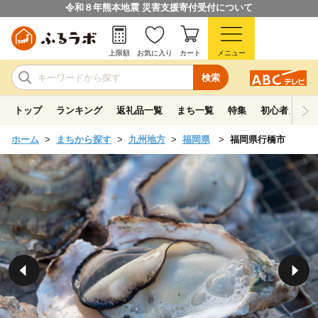
令和８年熊本地震 災害支援寄付受付について
上限額
お気に入り
カート
メニュー
検索
トップ
ランキング
返礼品一覧
まち一覧
特集
初心者ガイド
ホーム
まちから探す
九州地方
福岡県
福岡県行橋市