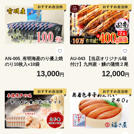
AN-005_有明海産のり優上焼
AU-043 【当店オリジナル味
のり10枚入×10袋
付け】九州産・鰻の蒲焼２尾
13,000
12,000
円
円