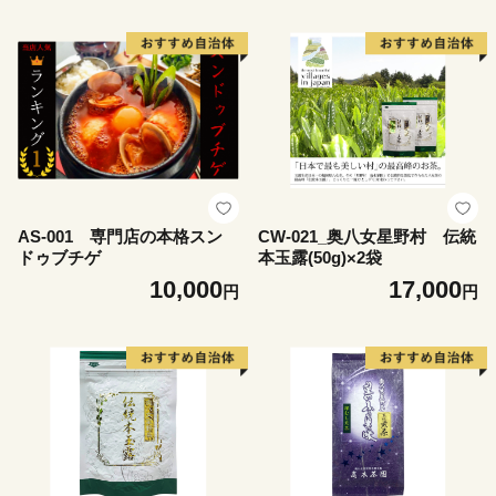
ト
パ1本)のセット
AS-001 専門店の本格スン
CW-021_奥八女星野村 伝統
ドゥブチゲ
本玉露(50g)×2袋
10,000
17,000
円
円