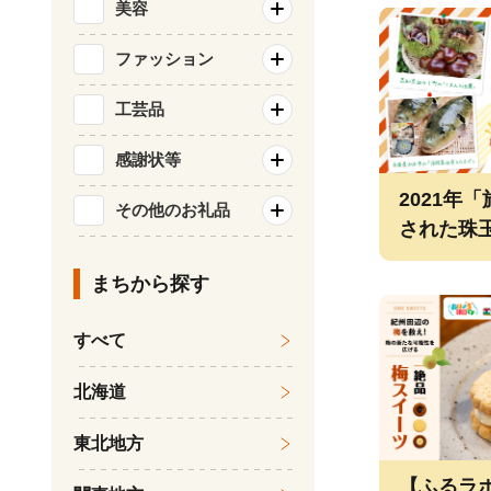
美容
ファッション
工芸品
感謝状等
2021年
その他のお礼品
された珠
まちから探す
すべて
北海道
東北地方
【ふるラ