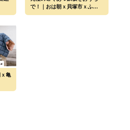
で！｜おは朝ｘ貝塚市ｘふるラ
ボのコラボ
朝ｘ亀