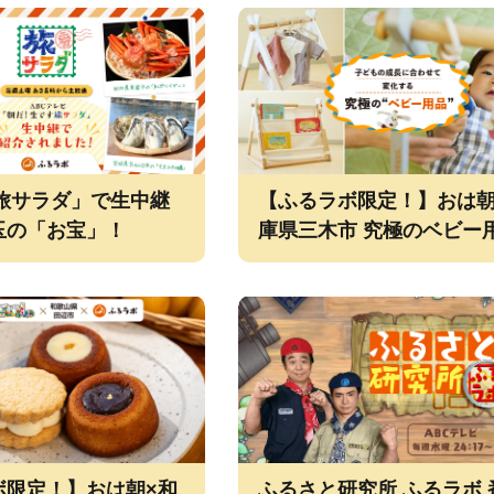
「旅サラダ」で生中継
【ふるラボ限定！】おは朝
玉の「お宝」！
庫県三木市 究極のベビー
「Move」最大６通りの使
が可能！
ボ限定！】おは朝×和
ふるさと研究所 ふるラボ 