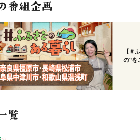
【＃ふ
の”を
も🍴