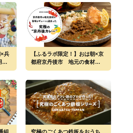
×兵
【ふるラボ限定！】おは朝×京
用品
都府京丹後市 地元の食材を使
い方
ったカレー！
番組
究極のごくあつ鉄板をおうち