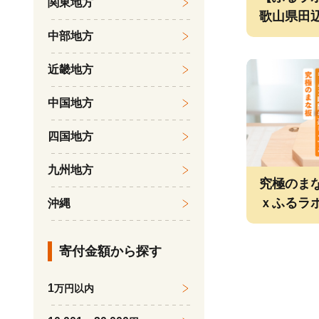
関東地方
歌山県田
傷ついた
中部地方
近畿地方
中国地方
四国地方
九州地方
究極のま
ｘふるラ
沖縄
寄付金額から探す
1
万円以内