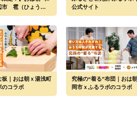
辺市 雹（ひょう）で
公式サイト
梅を使ったスイーツ！
な板｜おは朝ｘ湯浅町
究極の“着る”布団｜おは
ボのコラボ
岡市ｘふるラボのコラボ