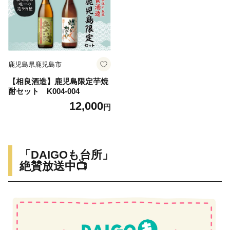
鹿児島県鹿児島市
【相良酒造】鹿児島限定芋焼
酎セット K004-004
12,000
円
「DAIGOも台所」
絶賛放送中📺