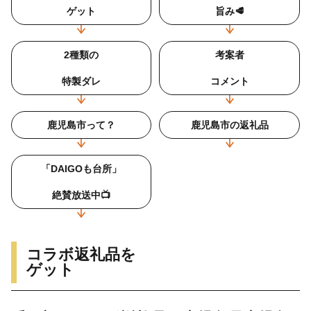
ゲット
旨み🥩
2種類の
考案者
特製ダレ
コメント
鹿児島市って？
鹿児島市の返礼品
「DAIGOも台所」
絶賛放送中📺
コラボ返礼品を
ゲット