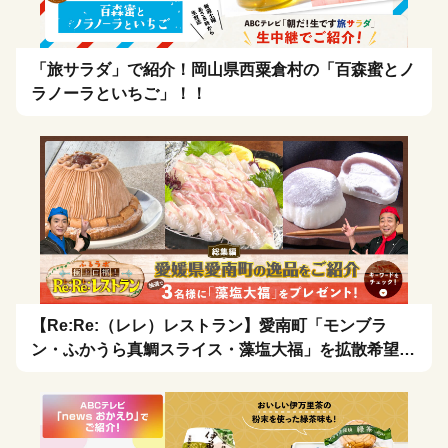
「旅サラダ」で紹介！岡山県西粟倉村の「百森蜜とノ
ラノーラといちご」！！
【Re:Re:（レレ）レストラン】愛南町「モンブラ
ン・ふかうら真鯛スライス・藻塩大福」を拡散希望！
🍴