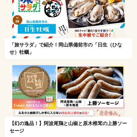
「旅サラダ」で紹介！岡山県備前市の「日生（ひな
せ）牡蠣」
【幻の逸品！】阿波尾鶏と山椒と原木椎茸の上勝ソー
セージ