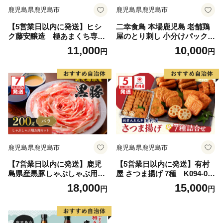
鹿児島県鹿児島市
鹿児島県鹿児島市
【5営業日以内に発送】ヒシ
二幸食鳥 本場鹿児島 老舗鶏
ク藤安醸造 極あまくち専
屋のとり刺し 小分けパックセ
醤 500ml×6本 K026-002_0
ット 鳥刺し専用たれ付 K24
11,000
10,000
円
円
1
3-001
鹿児島県鹿児島市
鹿児島県鹿児島市
【7営業日以内に発送】鹿児
【5営業日以内に発送】有村
島県産黒豚しゃぶしゃぶ用お
屋 さつま揚げ 7種 K094-00
肉セット（バラ200g） K21
2
18,000
15,000
円
円
3-001_01