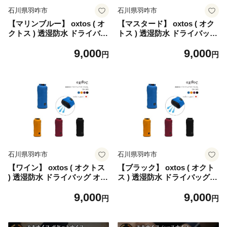
石川県羽咋市
石川県羽咋市
【マリンブルー】 oxtos ( オ
【マスタード】 oxtos ( オク
クトス ) 透湿防水 ドライバッ
トス ) 透湿防水 ドライバッグ
グ オーバル 6L OX-160 バッ
オーバル 6L OX-160 バッグ
9,000
9,000
グ アウトドア かばん 鞄 アウ
アウトドア かばん 鞄 アウト
円
円
トドア キャンプ 日本製 旅行
ドア キャンプ 日本製 旅行 海
海外 夏休み おでかけ お出か
外 夏休み おでかけ お出かけ
け トラベル カラー マリンブ
トラベル カラー マスタード
ルー ギフト 贈り物 プレゼン
ギフト 贈り物 プレゼント 石
ト 石川 能登 羽咋 オクトス
川 能登 羽咋 オクトス トキ
トキ 放鳥
放鳥
石川県羽咋市
石川県羽咋市
【ワイン】 oxtos ( オクトス
【ブラック】 oxtos ( オクト
) 透湿防水 ドライバッグ オー
ス ) 透湿防水 ドライバッグ
バル 6L OX-160 バッグ アウ
オーバル 6L OX-160 バッグ
9,000
9,000
トドア かばん 鞄 アウトドア
アウトドア かばん 鞄 アウト
円
円
キャンプ 日本製 旅行 海外 夏
ドア キャンプ 日本製 旅行 海
休み おでかけ お出かけ トラ
外 夏休み おでかけ お出かけ
ベル カラー ワイン ギフト 贈
トラベル カラー ブラック ギ