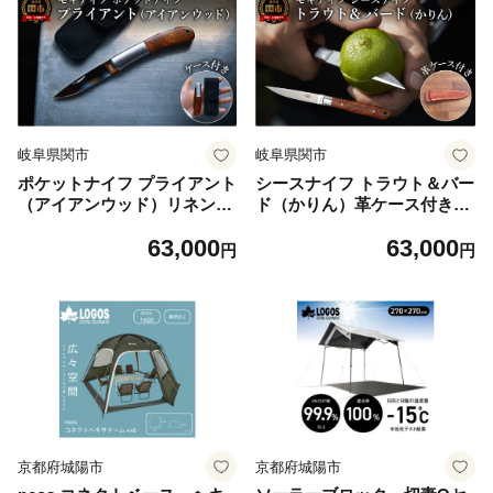
り物 プレゼント 石川 能登 羽
フト 贈り物 プレゼント 石川
咋 オクトス トキ 放鳥
能登 羽咋 オクトス トキ 放鳥
岐阜県関市
岐阜県関市
ポケットナイフ プライアント
シースナイフ トラウト＆バー
（アイアンウッド）リネンケ
ド（かりん）革ケース付き
ース付き（MK-100I） ／アウ
（TS-535J2）／アウトドア
63,000
63,000
トドア ナイフ キャンプ BBQ
ナイフ キャンプ BBQ バーベ
円
円
バーベキュー 野外 屋外 モキ
キュー 野外 屋外 モキナイフ
ナイフ MOKI
MOKI
京都府城陽市
京都府城陽市