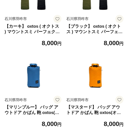
石川県羽咋市
石川県羽咋市
【カーキ】 oxtos ( オクトス
【ブラック】 oxtos ( オクト
) マウントスミ パーフェクト
ス ) マウントスミ パーフェク
グリル ハーフユニット ( サン
トグリル ハーフユニット ( サ
8,000
8,000
マ ) 用 帆布ケース アウトド
ンマ ) 用 帆布ケース アウト
円
円
ア グリル ケース サンマ用 帆
ドア グリル ケース サンマ用
布 夏休み お出かけ おでかけ
帆布 夏休み お出かけ おでか
カーキ 石川 羽咋 能登 トキ
け ブラック 石川 羽咋 能登
放鳥
トキ 放鳥
石川県羽咋市
石川県羽咋市
【マリンブルー】 バッグ ア
【マスタード】 バッグ アウ
ウトドア かばん 鞄 oxtos(オ
トドア かばん 鞄 oxtos(オク
クトス) 透湿防水 ドライバッ
トス) 透湿防水 ドライバッグ
8,000
8,000
グ オーバル 4L OX-159 アウ
オーバル 4L OX-159 アウト
円
円