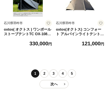
石川県羽咋市
石川県羽咋市
oxtos( オクトス ) ワンポール
oxtos(オクトス) コンフォー
ストーブテントTC OX-108S
ト アルパインライトテント 2
ET ( フロントパネル ＆ イン
人用 OX-147
330,000
121,000
ナーテント セット ) テント
円
円
てんと テントセット 遮光性
通気性 春 秋冬 夏 にも 快適
アウトドア ワンポールテント
オールインワンテント ストー
ブ 使用可能 コットン ポリエ
ステル オクトス 石川 羽咋 能
1
2
3
4
5
登 トキ 放鳥 復興支援 復興応
援
次へ