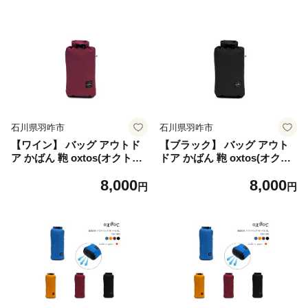
トドア キャンプ 日本製 旅行
ドア キャンプ 日本製 旅行 海
海外 夏休み おでかけ お出か
外 夏休み おでかけ お出かけ
け トラベル 贈り物 プレゼン
トラベル 贈り物 プレゼント
ト 石川 能登 羽咋 オクトス
石川 能登 羽咋 オクトス トキ
トキ 放鳥
放鳥
石川県羽咋市
石川県羽咋市
【ワイン】 バッグ アウトド
【ブラック】 バッグ アウト
ア かばん 鞄 oxtos(オクトス)
ドア かばん 鞄 oxtos(オクト
透湿防水 ドライバッグ オー
ス) 透湿防水 ドライバッグ オ
8,000
8,000
バル 4L OX-159 アウトドア
ーバル 4L OX-159 アウトド
円
円
キャンプ 日本製 旅行 海外 夏
ア キャンプ 日本製 旅行 海外
休み おでかけ お出かけ トラ
夏休み おでかけ お出かけ ト
ベル 贈り物 プレゼント 石川
ラベル 贈り物 プレゼント 石
能登 羽咋 オクトス トキ 放鳥
川 能登 羽咋 オクトス トキ
放鳥