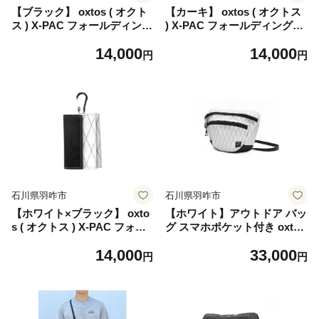
【ブラック】 oxtos ( オクト
【カーキ】 oxtos ( オクトス
ス ) X-PAC フォールディング
) X-PAC フォールディングウ
ウォレット OX-172 アウトド
ォレット OX-172 アウトドア
14,000
14,000
ア キャンプ サブウォレット
キャンプ サブウォレット ウ
円
円
ウォレット 財布 ミニ財布 ギ
ォレット 財布 ミニ財布 ギフ
フト 贈り物 プレゼント 旅行
ト 贈り物 プレゼント 旅行 海
海外 夏休み おでかけ お出か
外 夏休み おでかけ お出かけ
け トラベル 普段使い 日常使
トラベル 普段使い 日常使い
い 便利 実用性 小銭入れ カラ
便利 実用性 小銭入れ カラビ
ビナ付き カラー ブラック 石
ナ付き カラー カーキ 石川 能
川 能登 羽咋 オクトス トキ
登 羽咋 オクトス トキ 放鳥
放鳥
石川県羽咋市
石川県羽咋市
【ホワイト×ブラック】 oxto
【ホワイト】アウトドア バッ
s ( オクトス ) X-PAC フォー
グ スマホポケット付き oxtos
ルディングウォレット OX-17
(オクトス)バッグ X-PACスリ
14,000
33,000
2 アウトドア キャンプ サブ
ングトリップバッグ スリング
円
円
ウォレット ウォレット 財布
バッグ ウエストバッグ チェ
ミニ財布 ギフト 贈り物 プレ
ストバッグ ナイロン 男性用
ゼント 旅行 海外 夏休み おで
女性用 兼用 メンズ レディー
かけ お出かけ トラベル 普段
ス 鞄 キャンプ 日本製 旅行