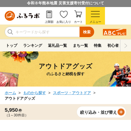
令和８年熊本地震 災害支援寄付受付について
上限額
お気に入り
カート
メニュー
検索
トップ
ランキング
返礼品一覧
まち一覧
特集
初心者ガイド
アウトドアグッズ
のふるさと納税を探す
ホーム
ものから探す
スポーツ・アウトドア
アウトドアグッズ
5,950
件
絞り込み・並び替え
（1～30件目）