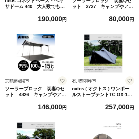
neos コネクトベース・ヘキ
ソーラーブロック 切妻Qセ
サドーム 440 大人数でも
ット 2727 キャンプやアウ
広々大型ドームテント 7120
トドア、BBQで熱中症対策!7
190,000
80,000
2012【1754394】
1204009【1766581】
円
円
京都府城陽市
石川県羽咋市
ソーラーブロック 切妻Qセ
oxtos ( オクトス ) ワンポー
ット 4826 キャンプやアウ
ルストーブテントTC OX-108
トドア、BBQで熱中症対策!7
テント てんと 遮光性 通気性
146,000
257,000
1204008【1766593】
春 秋冬 夏 にも 快適 アウト
円
円
ドア ワンポールテント オー
ルインワンテント ストーブ
使用可能 コットン ポリエス
テル オクトス 石川 羽咋 能登
トキ 放鳥 復興支援 復興応援