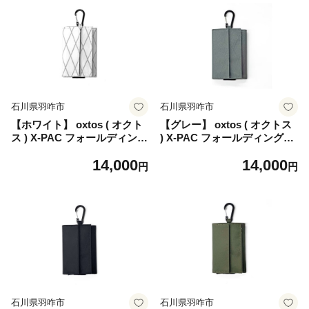
石川県羽咋市
石川県羽咋市
【ホワイト】 oxtos ( オクト
【グレー】 oxtos ( オクトス
ス ) X-PAC フォールディング
) X-PAC フォールディングウ
ウォレット OX-172 アウトド
ォレット OX-172 アウトドア
14,000
14,000
ア キャンプ サブウォレット
キャンプ サブウォレット ウ
円
円
ウォレット 財布 ミニ財布 ギ
ォレット 財布 ミニ財布 ギフ
フト 贈り物 プレゼント 旅行
ト 贈り物 プレゼント 旅行 海
海外 夏休み おでかけ お出か
外 夏休み おでかけ お出かけ
け トラベル 普段使い 日常使
トラベル 普段使い 日常使い
い 便利 実用性 小銭入れ カラ
便利 実用性 小銭入れ カラビ
ビナ付き カラー ホワイト 石
ナ付き カラー グレー 石川 能
川 能登 羽咋 オクトス トキ
登 羽咋 オクトス トキ 放鳥
放鳥
石川県羽咋市
石川県羽咋市