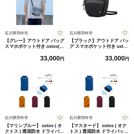
使い 日常使い 便利 実用性 小
海外 おでかけ お出かけ トラ
銭入れ カラビナ付き カラー
ベル ギフト 贈り物 プレゼン
ホワイト×ブラック 石川 能登
ト 石川 能登 羽咋 オクトス
羽咋 オクトス トキ 放鳥
トキ 放鳥
石川県羽咋市
石川県羽咋市
【グレー】アウトドア バッグ
【ブラック】アウトドア バッ
スマホポケット付き oxtos(オ
グ スマホポケット付き oxtos
クトス)バッグ X-PACスリン
(オクトス)バッグ X-PACスリ
33,000
33,000
グトリップバッグ スリングバ
ングトリップバッグ スリング
円
円
ッグ ウエストバッグ チェス
バッグ ウエストバッグ チェ
トバッグ ナイロン 男性用 女
ストバッグ ナイロン 男性用
性用 兼用 メンズ レディース
女性用 兼用 メンズ レディー
鞄 キャンプ 日本製 旅行 海外
ス 鞄 キャンプ 日本製 旅行
おでかけ お出かけ トラベル
海外 おでかけ お出かけ トラ
ギフト 贈り物 プレゼント 石
ベル ギフト 贈り物 プレゼン
川 能登 羽咋 オクトス トキ
ト 石川 能登 羽咋 オクトス
放鳥
トキ 放鳥
石川県羽咋市
石川県羽咋市
【マリンブルー】 oxtos ( オ
【マスタード】 oxtos ( オク
クトス ) 透湿防水 ドライバッ
トス ) 透湿防水 ドライバッグ