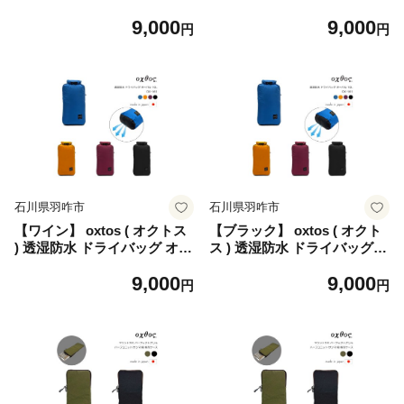
グ オーバル 10L OX-161 バッ
オーバル 10L OX-161 バッグ
9,000
9,000
グ アウトドア かばん 鞄 アウ
アウトドア かばん 鞄 アウト
円
円
トドア キャンプ 日本製 旅行
ドア キャンプ 日本製 旅行 海
海外 夏休み おでかけ お出か
外 夏休み おでかけ お出かけ
け トラベル カラー マリンブ
トラベル カラー マスタード
ルー ギフト 贈り物 プレゼン
ギフト 贈り物 プレゼント 石
ト 石川 能登 羽咋 オクトス
川 能登 羽咋 オクトス トキ
トキ 放鳥
放鳥
石川県羽咋市
石川県羽咋市
【ワイン】 oxtos ( オクトス
【ブラック】 oxtos ( オクト
) 透湿防水 ドライバッグ オー
ス ) 透湿防水 ドライバッグ
バル 10L OX-161 バッグ アウ
オーバル 10L OX-161 バッグ
9,000
9,000
トドア かばん 鞄 アウトドア
アウトドア かばん 鞄 アウト
円
円
キャンプ 日本製 旅行 海外 夏
ドア キャンプ 日本製 旅行 海
休み おでかけ お出かけ トラ
外 夏休み おでかけ お出かけ
ベル カラー ワイン ギフト 贈
トラベル カラー ブラック ギ
り物 プレゼント 石川 能登 羽
フト 贈り物 プレゼント 石川
咋 オクトス トキ 放鳥
能登 羽咋 オクトス トキ 放鳥