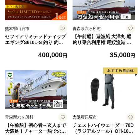
熊本県山鹿市
青森県六ヶ所村
セフィアリミテッドティップ
【午前船】遊漁船 大洋丸 船
エギングS610L-S 釣り 釣り
釣り乗合利用権 尾鮫漁港 出
竿 釣り具 ロッド 竿 山鹿
港
400,000
35,000
【高田つりぐ】 [ZCW057]
円
円
青森県六ヶ所村
大阪府貝塚市
【午前船】初心者～玄人まで
チェストハイウェーダー 70D
大満足！チャーター船での船
（ラジアルソール）OH-103R
釣り体験【10名様まで同時利
＜サイズ：SS 23.0-23.5cm＞