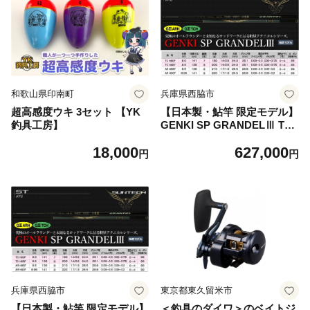
和歌山県印南町
兵庫県西脇市
超高感度ウキ 3セット 【YK
【日本製・鮎竿 限定モデル】
釣具工房】
GENKI SP GRANDELⅢ TC
H 80F（627-1）
18,000
627,000
円
円
兵庫県西脇市
東京都東久留米市
【日本製・鮎竿 限定モデル】
＜釣具のダイワ＞のベイトジ