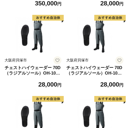
350,000
28,000
用可能】遊漁船チャーター券
円
円
（遊漁船 大洋丸） １～10
名乗船可
大阪府貝塚市
大阪府貝塚市
チェストハイウェーダー 70D
チェストハイウェーダー 70D
（ラジアルソール）OH-103R
（ラジアルソール）OH-103R
＜サイズ：S 24.0-24.5cm＞
＜サイズ：M 25.0-25.5cm＞
28,000
28,000
円
円