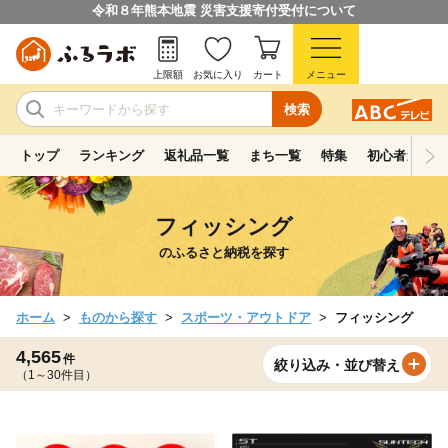
令和８年熊本地震 災害支援寄付受付について
上限額
お気に入り
カート
メニュー
検索
トップ
ランキング
返礼品一覧
まち一覧
特集
初心者ガイド
フィッシング
のふるさと納税を探す
ホーム
ものから探す
スポーツ・アウトドア
フィッシング
4,565
件
絞り込み・並び替え
（1～30件目）