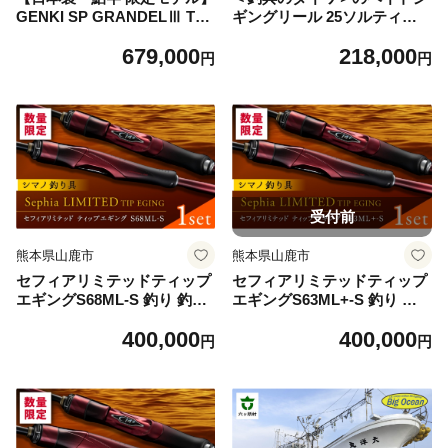
GENKI SP GRANDELⅢ TC
ギングリール 25ソルティガ 3
H 85F（679-4）
00【1715147】
679,000
218,000
円
円
受付前
熊本県山鹿市
熊本県山鹿市
セフィアリミテッドティップ
セフィアリミテッドティップ
エギングS68ML-S 釣り 釣り
エギングS63ML+-S 釣り 釣
竿 釣り具 ロッド 竿 山鹿
り竿 釣り具 ロッド 竿 山鹿
400,000
400,000
【高田つりぐ】 [ZCW055]
【高田つりぐ】 [ZCW056]
円
円