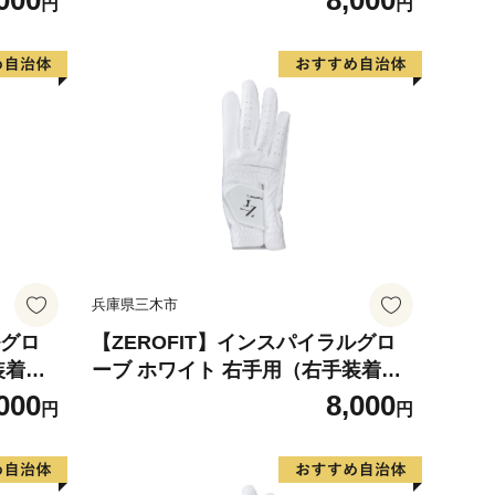
000
8,000
円
円
革 タイ
フ スポーツ 極薄素材 合成皮革 タイ
滑りにく
ト 密着 練習用 ラウンド時 滑りにく
クス ゼ
い 動きやすい 快適 ユニセックス ゼ
ロフィット
兵庫県三木市
ルグロ
【ZEROFIT】インスパイラルグロ
装着
ーブ ホワイト 右手用（右手装着
ブ ゴル
用） 22cm ／ ゴルフグローブ ゴル
000
8,000
円
円
革 タイ
フ スポーツ 極薄素材 合成皮革 タイ
滑りにく
ト 密着 練習用 ラウンド時 滑りにく
クス ゼ
い 動きやすい 快適 ユニセックス ゼ