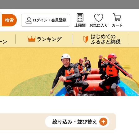
検索
ログイン・会員登録
上限額
お気に入り
カート
はじめての
ランキング
ーン
ふるさと納税
絞り込み・並び替え