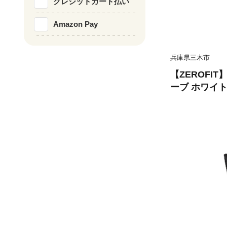
クレジットカード払い
Amazon Pay
兵庫県三木市
【ZEROFI
ーブ ホワイ
用） 26cm
フ スポーツ 
ト 密着 練習
い 動きやすい
ロフィット