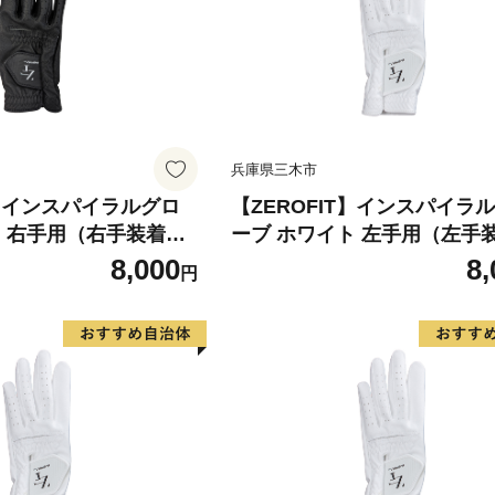
兵庫県三木市
T】インスパイラルグロ
【ZEROFIT】インスパイラ
ク 右手用（右手装着
ーブ ホワイト 左手用（左手
 ／ ゴルフグローブ ゴル
用） 18cm ／ ゴルフグロー
8,000
8,
円
極薄素材 合成皮革 タイ
フ スポーツ 極薄素材 合成皮
用 ラウンド時 滑りにく
ト 密着 練習用 ラウンド時 
 快適 ユニセックス ゼ
い 動きやすい 快適 ユニセッ
ロフィット