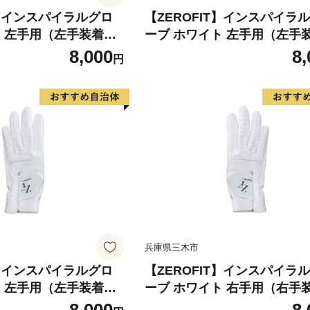
T】インスパイラルグロ
【ZEROFIT】インスパイラ
ト 左手用（左手装着
ーブ ホワイト 左手用（左手
 ／ ゴルフグローブ ゴル
用） 24cm ／ ゴルフグロー
8,000
8,
円
極薄素材 合成皮革 タイ
フ スポーツ 極薄素材 合成皮
用 ラウンド時 滑りにく
ト 密着 練習用 ラウンド時 
 快適 ユニセックス ゼ
い 動きやすい 快適 ユニセッ
ロフィット
兵庫県三木市
T】インスパイラルグロ
【ZEROFIT】インスパイラ
ト 左手用（左手装着
ーブ ホワイト 右手用（右手
 ／ ゴルフグローブ ゴル
用） 18cm ／ ゴルフグロー