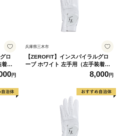
兵庫県三木市
ルグロ
【ZEROFIT】インスパイラルグロ
装着
ーブ ホワイト 左手用（左手装着
ブ ゴル
用） 19cm ／ ゴルフグローブ ゴル
000
8,000
円
円
革 タイ
フ スポーツ 極薄素材 合成皮革 タイ
滑りにく
ト 密着 練習用 ラウンド時 滑りにく
クス ゼ
い 動きやすい 快適 ユニセックス ゼ
ロフィット