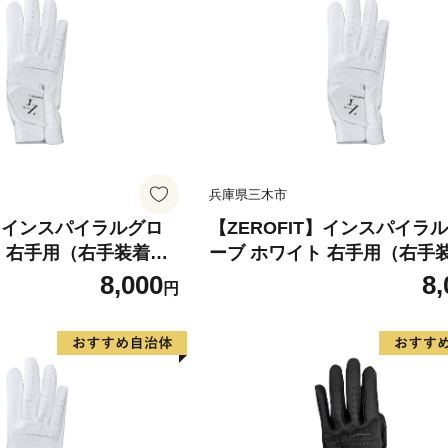
ロフィット
兵庫県三木市
T】インスパイラルグロ
【ZEROFIT】インスパイラ
ト 右手用（右手装着
ーブ ホワイト 右手用（右手
 ／ ゴルフグローブ ゴル
用） 24cm ／ ゴルフグロー
8,000
8,
円
極薄素材 合成皮革 タイ
フ スポーツ 極薄素材 合成皮
用 ラウンド時 滑りにく
ト 密着 練習用 ラウンド時 
 快適 ユニセックス ゼ
い 動きやすい 快適 ユニセッ
ロフィット