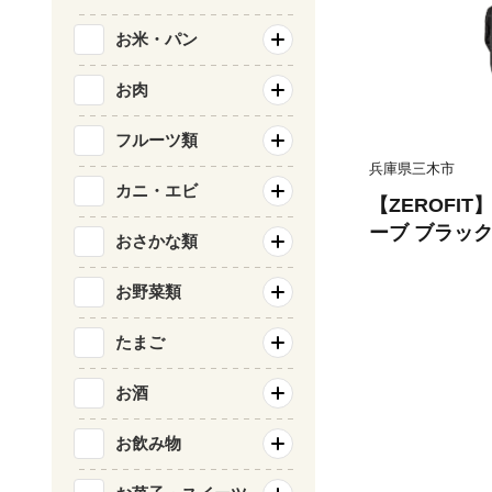
お米・パン
お肉
フルーツ類
兵庫県三木市
カニ・エビ
【ZEROFI
ーブ ブラッ
おさかな類
用） 23cm
フ スポーツ 
お野菜類
ト 密着 練習
い 動きやすい
たまご
ロフィット
お酒
お飲み物