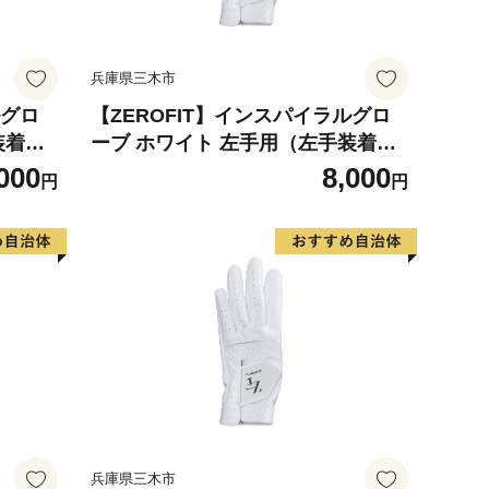
兵庫県三木市
ルグロ
【ZEROFIT】インスパイラルグロ
装着
ーブ ホワイト 左手用（左手装着
ブ ゴル
用） 22cm ／ ゴルフグローブ ゴル
000
8,000
円
円
革 タイ
フ スポーツ 極薄素材 合成皮革 タイ
滑りにく
ト 密着 練習用 ラウンド時 滑りにく
クス ゼ
い 動きやすい 快適 ユニセックス ゼ
ロフィット
兵庫県三木市