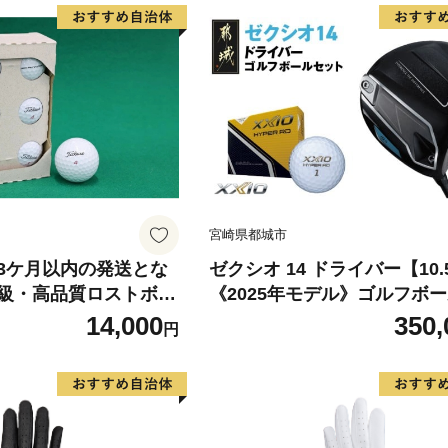
宮崎県都城市
3ケ月以内の発送とな
ゼクシオ 14 ドライバー【10.
級・高品質ロストボー
《2025年モデル》ゴルフボ
【タイトリスト PRO
ット_GZ-C701-105R _(都城
14,000
350,
円
他ブランドあり 最高級・
ロップ ゼクシオ 14シリーズ 2
ール 6個×2 ゴルフ
モデル ドライバー MP1400 
セット ｜練習用 ゴル
ンシャフト ゴルフ用品 スポ
ンド 12球 中古球 初
品 日本製 MADE IN JAPAN
ルフクラブ