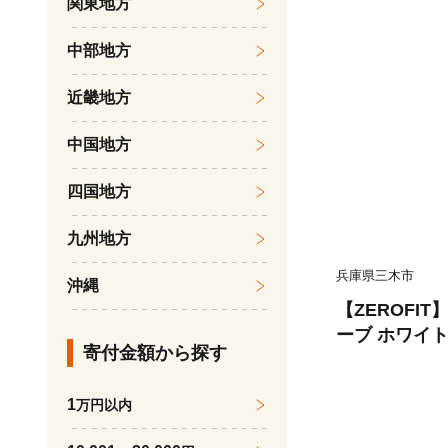
関東地方
フ スポーツ 
ト 密着 練習
中部地方
い 動きやすい
ロフィット
近畿地方
中国地方
四国地方
九州地方
兵庫県三木市
沖縄
【ZEROFI
ーブ ホワイ
寄付金額から探す
用） 20cm
フ スポーツ 
1
万円以内
ト 密着 練習
い 動きやすい