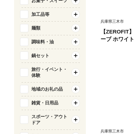
お菓子・スイーツ
加工品等
兵庫県三木市
麺類
【ZEROFI
ーブ ホワイ
調味料・油
用） 20cm
フ スポーツ 
鍋セット
ト 密着 練習
い 動きやすい
旅行・イベント・
体験
ロフィット
地域のお礼の品
雑貨・日用品
スポーツ・アウト
ドア
兵庫県三木市