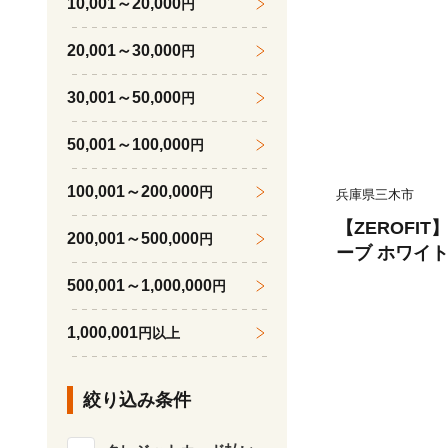
10,001～20,000
円
ロフィット
20,001～30,000
円
30,001～50,000
円
50,001～100,000
円
100,001～200,000
円
兵庫県三木市
【ZEROFI
200,001～500,000
円
ーブ ホワイ
用） 23cm
500,001～1,000,000
円
フ スポーツ 
ト 密着 練習
1,000,001
円以上
い 動きやすい
ロフィット
絞り込み条件