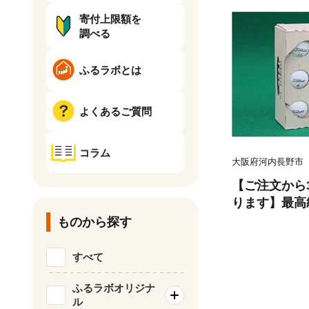
寄付上限額を
調べる
ふるラボとは
よくあるご質問
コラム
大阪府河内長野市
【ご注文から
ります】最高
ル 6個×2 
ものから探す
V1 X 白】
高品質ロストボ
すべて
ロストボール
フボール ブラ
ふるラボオリジナ
ル
心者向け