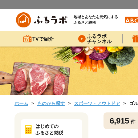
地域とあなたを元気にする
ふるさと納税
ふるラボ
TVで紹介
チャンネル
ホーム
ものから探す
スポーツ・アウトドア
ゴ
6,915
件
はじめての
ふるさと納税