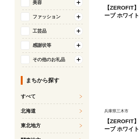
美容
【ZEROFI
ーブ ホワイ
ファッション
用） 23cm
フ スポーツ 
工芸品
ト 密着 練習
感謝状等
い 動きやすい
ロフィット
その他のお礼品
まちから探す
すべて
北海道
兵庫県三木市
【ZEROFI
東北地方
ーブ ホワイ
用） 26cm