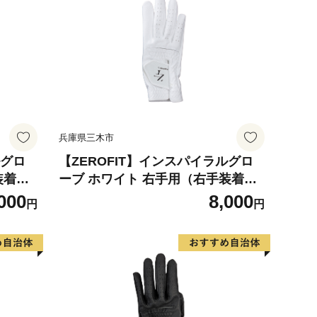
ロフィット
兵庫県三木市
ルグロ
【ZEROFIT】インスパイラルグロ
装着
ーブ ホワイト 右手用（右手装着
ブ ゴル
用） 25cm ／ ゴルフグローブ ゴル
000
8,000
円
円
革 タイ
フ スポーツ 極薄素材 合成皮革 タイ
滑りにく
ト 密着 練習用 ラウンド時 滑りにく
クス ゼ
い 動きやすい 快適 ユニセックス ゼ
ロフィット