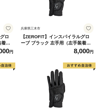
兵庫県三木市
ルグロ
【ZEROFIT】インスパイラルグロ
装着
ーブ ブラック 左手用（左手装着
ブ ゴル
用） 19cm ／ ゴルフグローブ ゴル
000
8,000
円
円
革 タイ
フ スポーツ 極薄素材 合成皮革 タイ
滑りにく
ト 密着 練習用 ラウンド時 滑りにく
クス ゼ
い 動きやすい 快適 ユニセックス ゼ
ロフィット