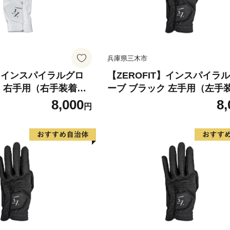
兵庫県三木市
T】インスパイラルグロ
【ZEROFIT】インスパイラ
ト 右手用（右手装着
ーブ ブラック 左手用（左手
 ／ ゴルフグローブ ゴル
用） 18cm ／ ゴルフグロー
8,000
8,
円
極薄素材 合成皮革 タイ
フ スポーツ 極薄素材 合成皮
用 ラウンド時 滑りにく
ト 密着 練習用 ラウンド時 
 快適 ユニセックス ゼ
い 動きやすい 快適 ユニセッ
ロフィット