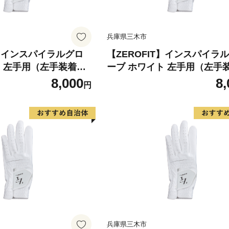
兵庫県三木市
T】インスパイラルグロ
【ZEROFIT】インスパイラ
ト 左手用（左手装着
ーブ ホワイト 左手用（左手
 ／ ゴルフグローブ ゴル
用） 21cm ／ ゴルフグロー
8,000
8,
円
極薄素材 合成皮革 タイ
フ スポーツ 極薄素材 合成皮
用 ラウンド時 滑りにく
ト 密着 練習用 ラウンド時 
 快適 ユニセックス ゼ
い 動きやすい 快適 ユニセッ
ロフィット
兵庫県三木市