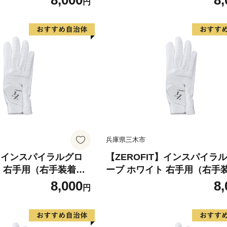
8,000
8,
円
極薄素材 合成皮革 タイ
フ スポーツ 極薄素材 合成皮
用 ラウンド時 滑りにく
ト 密着 練習用 ラウンド時 
 快適 ユニセックス ゼ
い 動きやすい 快適 ユニセッ
ロフィット
兵庫県三木市
T】インスパイラルグロ
【ZEROFIT】インスパイラ
ト 右手用（右手装着
ーブ ホワイト 右手用（右手
 ／ ゴルフグローブ ゴル
用） 21cm ／ ゴルフグロー
8,000
8,
円
極薄素材 合成皮革 タイ
フ スポーツ 極薄素材 合成皮
用 ラウンド時 滑りにく
ト 密着 練習用 ラウンド時 
 快適 ユニセックス ゼ
い 動きやすい 快適 ユニセッ