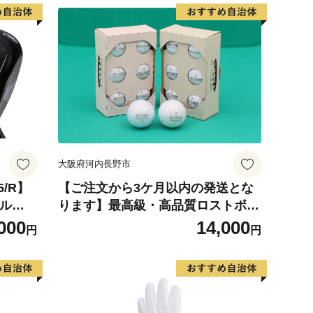
大阪府河内長野市
5/R】
【ご注文から3ケ月以内の発送とな
ールセ
ります】最高級・高品質ロストボー
市)ダン
ル 6個×２ 【XXIO PREMIUM
000
14,000
円
円
025年
シリーズ】他ブランドあり 最高
カーボ
級・高品質ロストボール 6個×2 ゴ
ーツ用
ルフ ロストボールセット ｜練習用
 国産 ゴ
ゴルフボール ブランド 12球 中古球
初心者向け