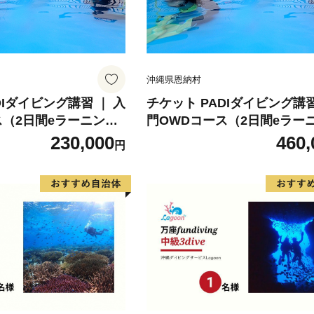
沖縄県恩納村
DIダイビング講習 ｜ 入
チケット PADIダイビング講習
ス（2日間eラーニン
門OWDコース（2日間eラー
納村ラグーン】
グ）2名【恩納村ラグーン】
230,000
460,
円