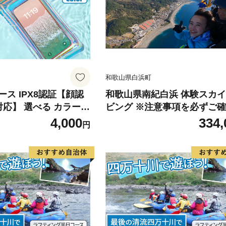
牧市 送料無料
和歌山県白浜町
ス IPX8認証【顔認
和歌山県南紀白浜 体験スカ
対応】 選べる カラー
ビング ※注意事項を必ずご
ケース お風呂 海 プー
うえ、お申し込みください※
4,000
334,
円
 ワンタッチ 開閉 ロッ
 iPhone Android
で 愛知県 小牧市 送料