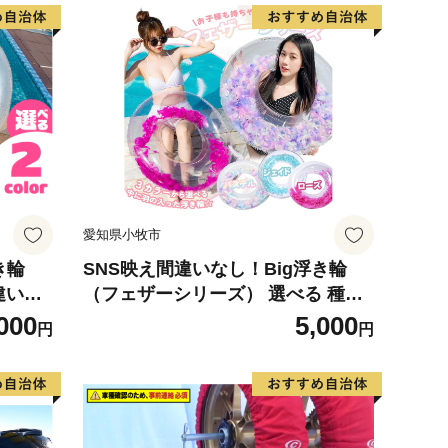
愛知県小牧市
き輪
SNS映え間違いなし！Big浮き輪
違いな
（フェザーシリーズ） 選べる 種類
ハートク
フェザーパステル フェザージェイ
000
5,000
円
円
トピン
ド フェザーローズ 夏の必需品 浮き
 プール
輪 海 プール ハート型 かわいい 大
ズ オ
きなサイズ オシャレ キュート ナイ
 ビー
トプール ビーチグッズ レジャー N
県 小
OD 愛知県 小牧市 送料無料