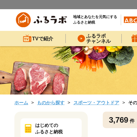
地域とあなたを元気にする
ふるさと納税
ふるラボ
TVで紹介
チャンネル
ホーム
ものから探す
スポーツ・アウトドア
そ
3,769
件
はじめての
ふるさと納税