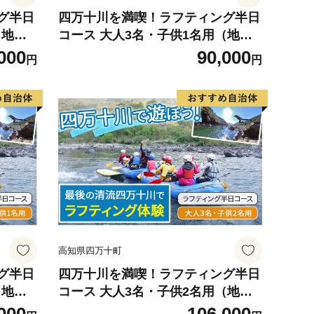
グ半日
四万十川を満喫！ラフティング半日
（地元
コース 大人3名・子供1名用（地元
ガイド付き） ／ Mkk-40
000
90,000
円
円
高知県四万十町
グ半日
四万十川を満喫！ラフティング半日
（地元
コース 大人3名・子供2名用（地元
ガイド付き）／ Mkk-43