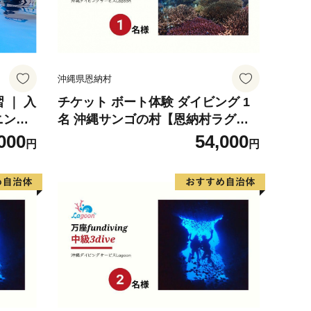
沖縄県恩納村
 ｜ 入
チケット ボート体験 ダイビング 1
ニン
名 沖縄サンゴの村【恩納村ラグー
ン】
000
54,000
円
円