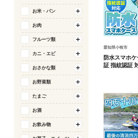
お米・パン
お肉
フルーツ類
愛知県小牧市
カニ・エビ
防水スマホケー
証 指紋認証 
おさかな類
スマホ用 防水
ル アウトドア
お野菜類
ク ストラップ付き
6.9インチま
たまご
無料
お酒
お飲み物