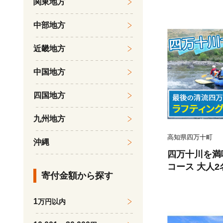
関東地方
中部地方
近畿地方
中国地方
四国地方
九州地方
高知県四万十町
沖縄
四万十川を満
コース 大人
寄付金額から探す
ガイド付き） ／
1
万円以内