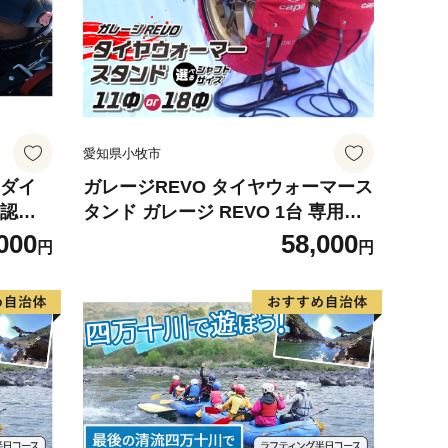
愛知県小牧市
イダイ
ガレージREVO タイヤウォーマース
確認の
タンド ガレージ REVO 1台 専用シ
ャフト 1本 カラー ブラック 選べる
000
58,000
円
円
シャフトサイズ 堅牢 コンパクト 組
み立て 簡単 ホイール 保管 ディスプ
レイ 向山鉄工株式会社 愛知県 小牧
市 送料無料