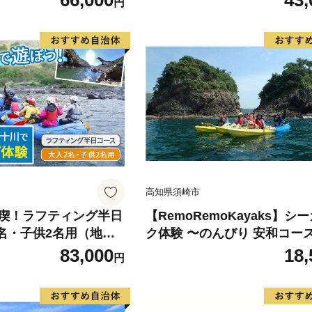
66,000
43,
円
高知県須崎市
喫！ラフティング半日
【RemoRemoKayaks】シ
2名・子供2名用（地元
ク体験 〜のんびり 安和コー
 Mkk-44
83,000
18,
円