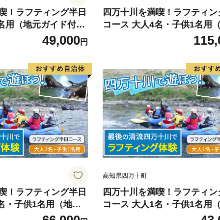
喫！ラフティング半日
四万十川を満喫！ラフティン
2名用（地元ガイド付
コース 大人4名・子供1名用
8
ガイド付き）／ Mkk-39
49,000
115,
円
高知県四万十町
喫！ラフティング半日
四万十川を満喫！ラフティン
2名・子供1名用（地元
コース 大人1名・子供1名用
Mkk-41
ガイド付き）／ Mkk-42