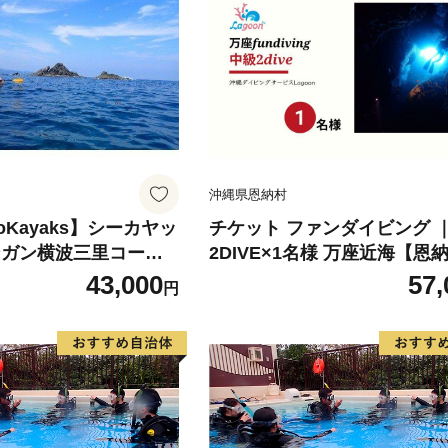
沖縄県恩納村
oKayaks】シーカヤッ
チケット ファンダイビング ｜
ンガン横波三里コー
2DIVE×1名様 万座近海【恩
グーン】
43,000
57,
円