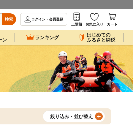
検索
ログイン・会員登録
上限額
お気に入り
カート
はじめての
ランキング
ーン
ふるさと納税
絞り込み・並び替え