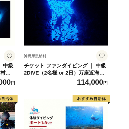
沖縄県恩納村
 中級
チケット ファンダイビング ｜ 中級
納村ラ
2DIVE（2名様 or 2日）万座近海
【恩納村ラグーン】
000
114,000
円
円