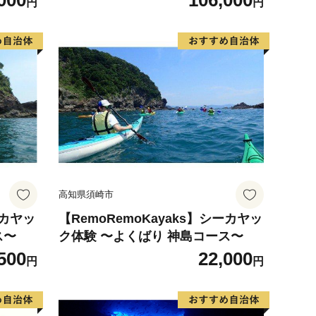
000
106,000
円
円
高知県須崎市
ーカヤッ
【RemoRemoKayaks】シーカヤッ
ス〜
ク体験 〜よくばり 神島コース〜
500
22,000
円
円