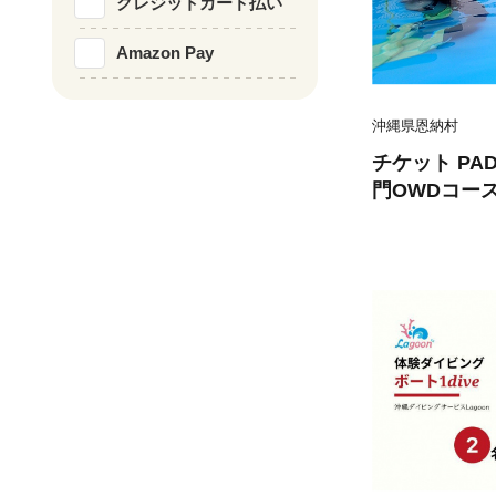
クレジットカード払い
Amazon Pay
沖縄県恩納村
チケット PA
門OWDコー
グ）1名【恩