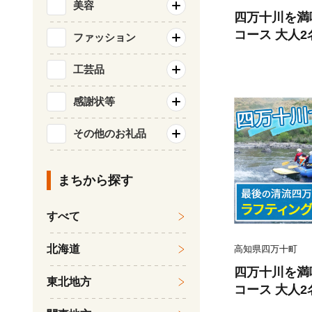
美容
四万十川を満
コース 大人
ファッション
き）／ Mkk-3
工芸品
感謝状等
その他のお礼品
まちから探す
すべて
北海道
高知県四万十町
四万十川を満
東北地方
コース 大人
ガイド付き）／ 