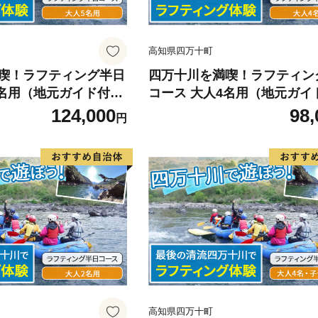
高知県四万十町
喫！ラフティング半日
四万十川を満喫！ラフティン
5名用（地元ガイド付
コース 大人4名用（地元ガイ
35
き） ／ Mkk-36
124,000
98,
円
高知県四万十町