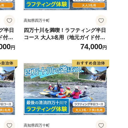
高知県四万十町
グ半日
四万十川を満喫！ラフティング半日
ド付
コース 大人3名用（地元ガイド付
き）／ Mkk-37
000
74,000
円
円
高知県四万十町