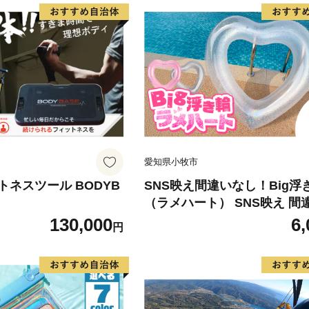
愛知県小牧市
ネスツール BODYB
SNS映え間違いなし！Big浮
（ラメハート） SNS映え 間
し Big浮き輪 選べる 種類 
130,000
6,
円
リアラメ ハートクリアライ
クラメ 夏の必需品 浮き輪 海
ハート型 かわいい 大きなサイ
シャレ キュート ナイトプール
チグッズ レジャー NOD 愛知