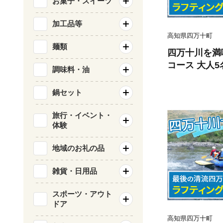
お菓子・スイーツ
加工品等
高知県四万十町
麺類
四万十川を満
コース 大人
調味料・油
き） ／ Mkk-
鍋セット
旅行・イベント・
体験
地域のお礼の品
雑貨・日用品
スポーツ・アウト
ドア
高知県四万十町