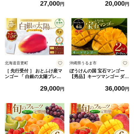
27,000
20,000
個入り MAIFARM [BCAN00
ツ マンゴー 優品 果物 南国
円
円
6] マンゴー まんごー 芒果 M
くだもの フルーツ 完熟 夏 旬
ango mango フルーツ ふる
特産品 取り寄せ 産地直送 農
ーつ Fruit 果物 果実 くだもの
家直送 甘い 濃厚 沖縄 うるま
完熟 トロピカルフルーツ 沖
市 ku01-012
縄県産 沖縄産 特産品 国産 お
取り寄せ 送料無料 ギフト デ
ザート 産地直送 直送 季節限
定 旬 沖縄県 沖縄市
北海道音更町
沖縄県うるま市
［ 先行受付 ］ おとふけ産マ
ぼうけんの国 宝石マンゴー
ンゴー 「 白銀の太陽プレミ
【秀品】キーツマンゴー ダイ
アム 」 Mサイズ × 1玉 【 C9
ヤモンドclass 約2kg 国産 キ
29,000
36,000
5 】《2026年11月上旬より発
ーツ マンゴー 秀品 果物 南国
円
円
送開始予定》
くだもの フルーツ 完熟 夏 旬
特産品 取り寄せ 産地直送 農
家直送 甘い 濃厚 沖縄 うるま
市 ku01-011