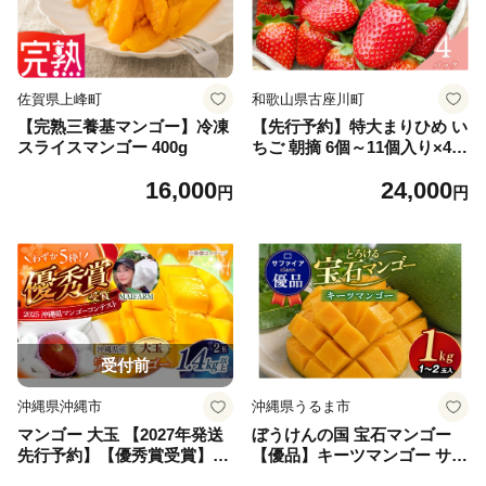
佐賀県上峰町
和歌山県古座川町
【完熟三養基マンゴー】冷凍
【先行予約】特大まりひめ い
スライスマンゴー 400g
ちご 朝摘 6個～11個入り×4パ
ック 2027年1月中旬～2027年
16,000
24,000
3月末頃に順次発送予定（お
円
円
届け日指定不可）/ いちご 苺
まりひめ 和歌山 フルーツ 果
物 くだもの【kiy004A】
受付前
沖縄県沖縄市
沖縄県うるま市
マンゴー 大玉 【2027年発送
ぼうけんの国 宝石マンゴー
先行予約】【優秀賞受賞】沖
【優品】キーツマンゴー サフ
縄県産 完熟マンゴー 大玉 2
ァイアclass 約1kg 国産 キー