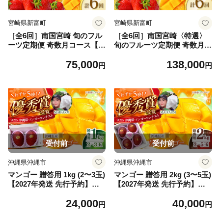
宮崎県新富町
宮崎県新富町
［全6回］南国宮崎 旬のフル
［全6回］南国宮崎〈特選〉
ーツ定期便 奇数月コース【E
旬のフルーツ定期便 奇数月コ
143】
ース【F85】
75,000
138,000
円
円
受付前
受付前
沖縄県沖縄市
沖縄県沖縄市
マンゴー 贈答用 1kg (2〜3玉)
マンゴー 贈答用 2kg (3〜5玉)
【2027年発送 先行予約】
【2027年発送 先行予約】
【優秀賞受賞】MAIFARM [B
【優秀賞受賞】MAIFARM [B
24,000
40,000
CAN001] マンゴー まんごー
CAN002] マンゴー まんごー
円
円
フルーツ ふるーつ くだもの
フルーツ ふるーつ くだもの