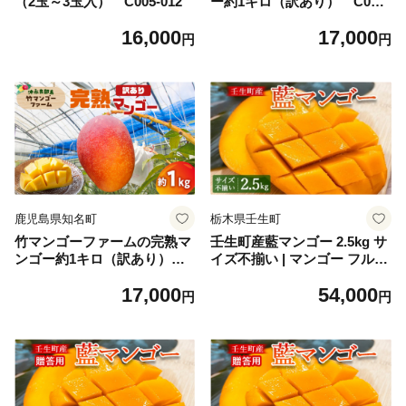
（2玉～3玉入） C005-012
ー約1キロ（訳あり） C008-
007-01
16,000
17,000
円
円
鹿児島県知名町
栃木県壬生町
竹マンゴーファームの完熟マ
壬生町産藍マンゴー 2.5kg サ
ンゴー約1キロ（訳あり） C
イズ不揃い | マンゴー フルー
039-005-01
ツ 果物 くだもの 国産 栃木県
17,000
54,000
壬生町※2026年7月～発送
円
円