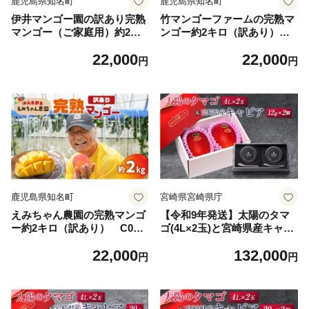
鹿児島県知名町
鹿児島県知名町
伊井マンゴー園の訳あり完熟
竹マンゴーファームの完熟マ
マンゴー（ご家庭用）約2キ
ンゴー約2キロ（訳あり） C
ロ（5～9玉） C026-004
039-005-02
22,000
22,000
円
円
鹿児島県知名町
宮崎県宮崎県庁
えみちゃん農園の完熟マンゴ
【令和9年発送】太陽のタマ
ー約2キロ（訳あり） C008-
ゴ(4L×2玉)と宮崎県産キャビ
007-02
ア12g×2個セット
22,000
132,000
円
円