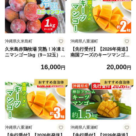
沖縄県久米島町
沖縄県八重瀬町
久米島赤鶏牧場 完熟！冷凍ミ
【先行受付】【2026年発送】
ニマンゴー1kg（9～12玉）
南国フーズのキーツマンゴー
アーウィン アップルマンゴー
約2kg - 先行予約 沖縄 産地直
16,000
20,000
ミニサイズ 小さい 完熟 アイ
送 南国フルーツ 旬の味覚 沖
円
円
ス 濃厚 ねっとり 高糖度 まる
縄県産 国産マンゴー 希少種
ごと 甘い 循環型農業 減農薬
オススメ 沖縄県 八重瀬町
栽培 芳醇 爽やか 南国フルー
ツ 南の島 丸かじり スムージ
ー パフェ
沖縄県八重瀬町
沖縄県八重瀬町
【先行受付】【2026年発送】
【先行受付】【2026年発送】