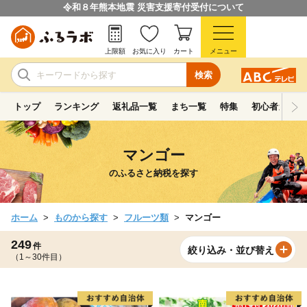
令和８年熊本地震 災害支援寄付受付について
上限額
お気に入り
カート
メニュー
検索
トップ
ランキング
返礼品一覧
まち一覧
特集
初心者ガイド
マンゴー
のふるさと納税を探す
ホーム
ものから探す
フルーツ類
マンゴー
249
件
絞り込み・並び替え
（1～30件目）