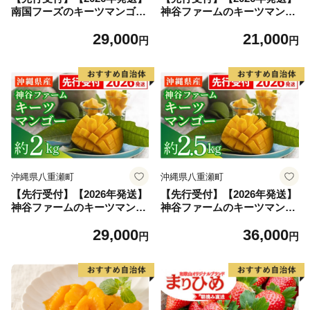
南国フーズのキーツマンゴー
神谷ファームのキーツマンゴ
約3kg - 先行予約 沖縄 産地直
ー 約1.5kg - 先行予約 沖縄県
29,000
21,000
送 南国フルーツ 旬の味覚 沖
産 産地直送 南国フルーツ 旬
円
円
縄県産 国産マンゴー 希少種
の味覚 季節の果物 希少種 贈
オススメ 沖縄県 八重瀬町
り物 ギフト 沖縄県 八重瀬町
沖縄県八重瀬町
沖縄県八重瀬町
【先行受付】【2026年発送】
【先行受付】【2026年発送】
神谷ファームのキーツマンゴ
神谷ファームのキーツマンゴ
ー 約2kg - 先行予約 沖縄県産
ー 約2.5kg - 先行予約 沖縄県
29,000
36,000
産地直送 南国フルーツ 旬の
産 産地直送 南国フルーツ 旬
円
円
味覚 季節の果物 希少種 贈り
の味覚 季節の果物 希少種 贈
物 ギフト 沖縄県 八重瀬町
り物 ギフト 沖縄県 八重瀬町