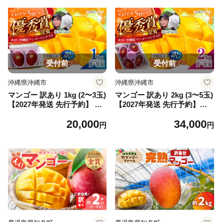
果物 mango MANGO Mango
果物 mango MANGO Mango
トロピカルフルーツ fruit Fru
トロピカルフルーツ fruit Fru
it 果実 沖縄県産 完熟 芒果 家
it 果実 沖縄県産 完熟 芒果 家
庭用 国産 産地直送 冷蔵 季節
庭用 国産 産地直送 産直 冷蔵
限定 スイーツ 国産 おすすめ
季節限定 スイーツ 国産 お取
お取り寄せ 送料無料 沖縄県
り寄せ 送料無料 沖縄県 沖縄
沖縄市 おきなわ 沖縄
市 おきなわ 沖縄
受付前
受付前
沖縄県沖縄市
沖縄県沖縄市
マンゴー 訳あり 1kg (2〜3玉)
マンゴー 訳あり 2kg (3〜5玉)
【2027年発送 先行予約】 MA
【2027年発送 先行予約】
IFARM [BCAN003] マンゴー
【優秀賞受賞】MAIFARM [B
20,000
34,000
フルーツ ふるーつ まんごー
CAN004] マンゴー フルーツ
円
円
くだもの 果物 Mango MANG
ふるーつ まんごー くだもの
O mango 果実 トロピカルフ
果物 Mango MANGO mango
ルーツ 訳アリ わけあり ワケ
果実 トロピカルフルーツ 訳
あり ワケアリ 沖縄県産 完熟
アリ わけあり ワケあり ワケ
芒果 家庭用 国産 南国 デザー
アリ 沖縄県産 完熟 芒果 家庭
ト 産地直送 直送 季節限定 旬
用 国産 南国 デザート 産地直
スイーツ 国産 家庭用 ご当地
送 季節限定 旬 スイーツ 国産
特産品 送料無料 沖縄市
家庭用 送料無料 沖縄市