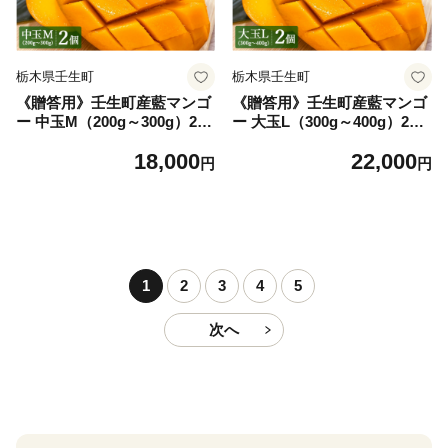
栃木県壬生町
栃木県壬生町
《贈答用》壬生町産藍マンゴ
《贈答用》壬生町産藍マンゴ
ー 中玉M（200g～300g）2個
ー 大玉L（300g～400g）2個
| マンゴー フルーツ 果物 く
| マンゴー フルーツ 果物 く
18,000
22,000
だもの 国産 栃木県 壬生町※
だもの 国産 栃木県 壬生町※
円
円
2026年7月～発送
2026年7月～発送
1
2
3
4
5
次へ