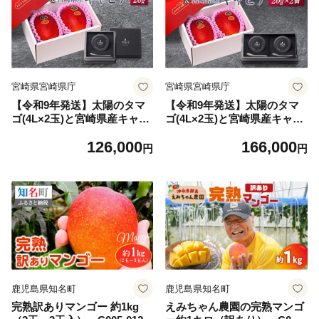
宮崎県宮崎県庁
宮崎県宮崎県庁
【令和9年発送】太陽のタマ
【令和9年発送】太陽のタマ
ゴ(4L×2玉)と宮崎県産キャビ
ゴ(4L×2玉)と宮崎県産キャビ
ア20g
ア20g×2個セット
126,000
166,000
円
円
鹿児島県知名町
鹿児島県知名町
完熟訳ありマンゴー 約1kg
えみちゃん農園の完熟マンゴ