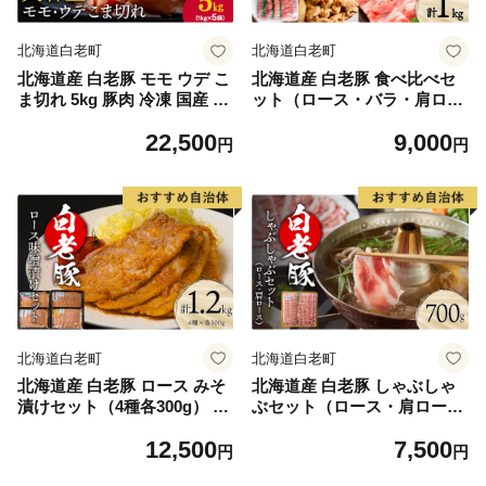
北海道白老町
北海道白老町
北海道産 白老豚 モモ ウデ こ
北海道産 白老豚 食べ比べセ
ま切れ 5kg 豚肉 冷凍 国産 ス
ット（ロース・バラ・肩ロー
ライス 切り落とし 小間切れ
ス・モモ各250g） 豚肉 冷凍
22,500
9,000
こまぎれ 細切れ
国産 スライス
円
円
北海道白老町
北海道白老町
北海道産 白老豚 ロース みそ
北海道産 白老豚 しゃぶしゃ
漬けセット（4種各300g） 豚
ぶセット（ロース・肩ロース
肉 冷凍 国産
各350g） 豚肉 冷凍 国産 スラ
12,500
7,500
イス
円
円