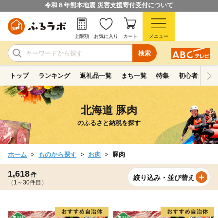
令和８年熊本地震 災害支援寄付受付について
上限額
お気に入り
カート
メニュー
検索
トップ
ランキング
返礼品一覧
まち一覧
特集
初心者ガイド
北海道 豚肉
のふるさと納税を探す
ホーム
ものから探す
お肉
豚肉
1,618
件
絞り込み・並び替え
（1～30件目）