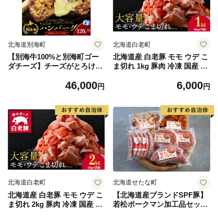
北海道別海町
北海道白老町
【別海牛100%と別海町ゴー
北海道産 白老豚 モモ ウデ こ
ダチーズ】チーズがとろけ
ま切れ 1kg 豚肉 冷凍 国産 ス
る!別海チーズインハンバー
ライス 切り落とし 小間切れ
46,000
6,000
グ(120g×15個)（串あげ処 の
こまぎれ 細切れ
円
円
どか）
北海道白老町
北海道せたな町
北海道産 白老豚 モモ ウデ こ
【北海道産ブランドSPF豚】
ま切れ 2kg 豚肉 冷凍 国産 ス
若松ポークマン加工品セット
ライス 切り落とし 小間切れ
三元豚 豚肉 ハンバーグ フラ