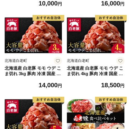
10,000
16,000
こまぎれ 細切れ
ンクフルト ウインナー 豚ロ
円
円
ース 豚バラ 冷凍 詰め合わせ
ギフト せたな町 ふるさと納
税
北海道白老町
北海道白老町
北海道産 白老豚 モモ ウデ こ
北海道産 白老豚 モモ ウデ こ
ま切れ 3kg 豚肉 冷凍 国産 ス
ま切れ 4kg 豚肉 冷凍 国産 ス
ライス 切り落とし 小間切れ
ライス 切り落とし 小間切れ
14,000
18,500
こまぎれ 細切れ
こまぎれ 細切れ
円
円