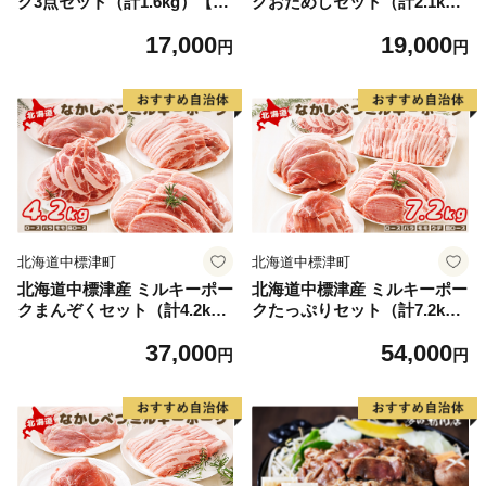
ク3点セット（計1.6kg）【15
クおためしセット（計2.1k
00102】
g）【1500202】
17,000
19,000
円
円
北海道中標津町
北海道中標津町
北海道中標津産 ミルキーポー
北海道中標津産 ミルキーポー
クまんぞくセット（計4.2k
クたっぷりセット（計7.2k
g）【1500302】
g）【1500402】
37,000
54,000
円
円