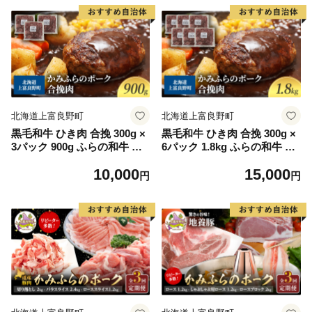
北海道上富良野町
北海道上富良野町
黒毛和牛 ひき肉 合挽 300g ×
黒毛和牛 ひき肉 合挽 300g ×
3パック 900g ふらの和牛 か
6パック 1.8kg ふらの和牛 か
みふらのポーク ミンチ 挽肉
みふらのポーク ミンチ 挽肉
10,000
15,000
北海道 上富良野 (北海道 肉
北海道 上富良野 (北海道 肉
円
円
焼肉 バーベキュー 希少部位
焼肉 バーベキュー 希少部位
大容量 BBQ キャンプ 焼くだ
大容量 BBQ キャンプ 焼くだ
け 焼肉 ぶた肉 お肉 おかず
け 焼肉 ぶた肉 お肉 おかず
ご飯がすすむ 丼 焼き肉 限定
ご飯がすすむ 丼 焼き肉 限定
甘い 柔らかい)
甘い 柔らかい)