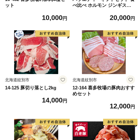
ット
べ比べ ホルモン ジンギスカ
ン 羊肉 焼肉 お肉 味付き BB
10,000
20,000
Q キャンプ ＜肉の山本＞
円
円
北海道紋別市
北海道紋別市
14-125 豚切り落とし2kg
12-164 喜多牧場の豚肉おすす
めセット
14,000
円
12,000
円