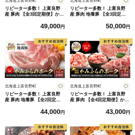
北海道上富良野町
北海道上富良野町
リピーター多数！ 上富良野
リピーター多数！ 上富良野
産 豚肉 【全3回定期便】かみ
産 豚肉 地養豚 【全3回定期
ふらのポーク 切り落とし2kg
便】かみふらのポーク ロース
49,000
50,000
バラスライス2.4kg ロースス
1.2kg しゃぶしゃぶ用ロース
円
円
ライスしゃぶしゃぶ用1.2kg
1.2kg ロースブロック2kg 北
北海道 上富良野 国産 肉 豚
海道 上富良野 国産 豚 肉 切
しゃぶしゃぶ カレー バラ ス
落し ロース しゃぶしゃぶ 生
ライス 薄切り 小間切れ 焼肉
姜焼き とんかつ スライス 薄
バーベキュー
切り
北海道上富良野町
北海道上富良野町
リピーター多数！ 上富良野
リピーター多数！ 上富良野
産 豚肉 地養豚 【全2回定期
産 豚肉 【全4回定期便】かみ
便】かみふらのポーク ロース
ふらのポーク 切り落とし1kg
44,000
43,000
ブロック2kg 肩ロースブロッ
バラスライス1.2kg ひき肉1k
円
円
ク2.3kg 北海道 上富良野 国産
g ローススライスしゃぶしゃ
豚 肉 ロース ブロック 煮豚
ぶ用1.2kg 北海道 上富良野 国
焼き豚 焼肉 バーベキュー 希
産 豚 小間切れ バラ ひき肉
少部位 大容量 BBQ キャンプ
ミンチ ロース カレー しゃぶ