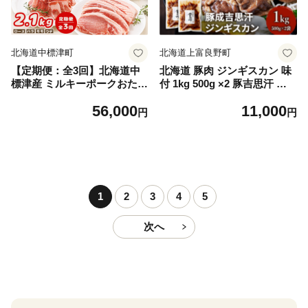
北海道中標津町
北海道上富良野町
【定期便：全3回】北海道中
北海道 豚肉 ジンギスカン 味
標津産 ミルキーポークおため
付 1kg 500g ×2 豚吉思汗 お
しセット（計2.1kg）【15005
肉 焼肉 BBQ キャンプ 花見
56,000
11,000
02】
上富良野町
円
円
1
2
3
4
5
次へ