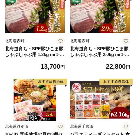
北海道森町
北海道森町
北海道育ち・SPF豚ひこま豚
北海道育ち・SPF豚ひこま豚
しゃぶしゃぶ用 1.2kg mr1-11
しゃぶしゃぶ用 2.0kg mr1-11
50
52
13,700
22,800
円
円
北海道紋別市
北海道千歳市
10-482 喜多牧場の豚肉3種セ
バラエティーギフトセット 食