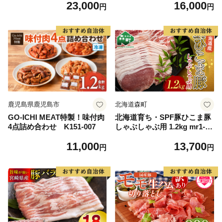
23,000
16,000
円
円
鹿児島県鹿児島市
北海道森町
GO-ICHI MEAT特製！味付肉
北海道育ち・SPF豚ひこま豚
4点詰め合わせ K151-007
しゃぶしゃぶ用 1.2kg mr1-11
50
11,000
13,700
円
円