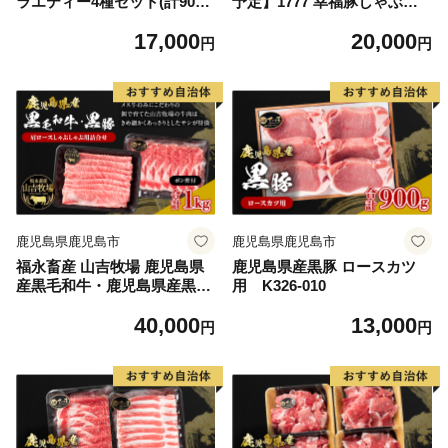
ラエティー4種セット(計900
予定】1777 幸福豚しゃぶし
g)＞ 国産 豚肉 豚モモ 豚バラ
ゃぶセット KN006-002
17,000
20,000
肩肉 生ハム スライス 切り落
円
円
とし パンチェッタ 短冊 コッ
パスライス サラダ パーティ
ー BBQ 大容量 お祝い 誕生
日 結婚記念日 贈り物【MI294
-pl】【株式会社プラス】
鹿児島県鹿児島市
鹿児島県鹿児島市
福永畜産 山吉牧場 鹿児島県
鹿児島県産黒豚 ロースカツ
産黒毛和牛・鹿児島県産黒豚
用 K326-010
肩ロース しゃぶしゃぶ用詰合
40,000
13,000
せ K326-007
円
円