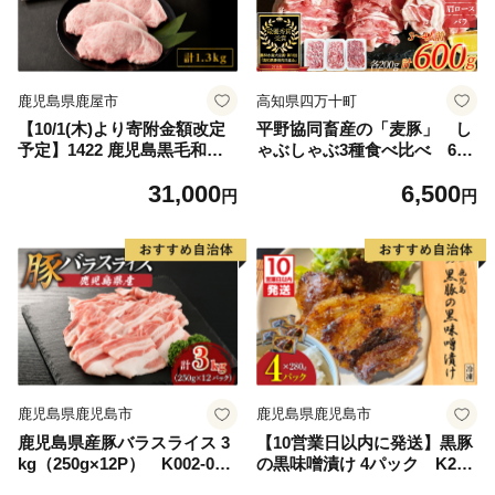
鹿児島県鹿屋市
高知県四万十町
【10/1(木)より寄附金額改定
平野協同畜産の「麦豚」 し
予定】1422 鹿児島黒毛和牛A
ゃぶしゃぶ3種食べ比べ 600
5サーロイン（ステーキ用）6
ｇ ロース 肩ロース バ
31,000
6,500
90g＋絶品『コクの豚ロー
ラ 200ｇ×3パック 3～4人
円
円
ス』650g（130g×5枚）セッ
前／Ahc-A10
ト KN036-006
鹿児島県鹿児島市
鹿児島県鹿児島市
鹿児島県産豚バラスライス 3
【10営業日以内に発送】黒豚
kg（250g×12P） K002-033
の黒味噌漬け 4パック K265
_03
-007_02