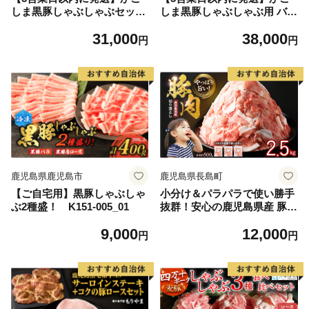
しま黒豚しゃぶしゃぶセット
しま黒豚しゃぶしゃぶ用 バラ
4人前 K329-001_02
肉・ロース肉2kgセット K3
31,000
38,000
29-002_02
円
円
鹿児島県鹿児島市
鹿児島県長島町
【ご自宅用】黒豚しゃぶしゃ
小分け＆パラパラで使い勝手
ぶ2種盛！ K151-005_01
抜群！安心の鹿児島県産 豚肉
切り落とし (計2.5kg・500g×
9,000
12,000
5P) 訳あり 小間切れ 小分け
円
円
冷凍 ふるさと納税 豚肉 切り
落とし【スターゼン】starze
n-1639