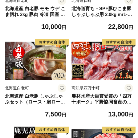
北海道白老町
北海道森町
北海道産 白老豚 モモ ウデ こ
北海道育ち・SPF豚ひこま豚
ま切れ 2kg 豚肉 冷凍 国産 ス
しゃぶしゃぶ用 2.0kg mr1-11
ライス 切り落とし 小間切れ
52
10,000
22,800
こまぎれ 細切れ
円
円
北海道白老町
高知県四万十町
北海道産 白老豚 しゃぶしゃ
農林水産大臣賞受賞の「四万
ぶセット（ロース・肩ロース
十ポーク」平野協同畜産の
各350g） 豚肉 冷凍 国産 スラ
「麦豚」焼き肉用（豚ロース
7,500
13,000
イス
肉1.1kg）／Ahc-A01
円
円