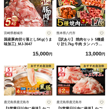
宮崎県都城市
熊本県八代市
国産豚肉切り落とし5Kg(うま
【訳あり】 焼肉セット 5種盛
味加工)_MJ-3647
り 計1.7kg 牛肉 タン ハラミ
みそ ホルモン プルコギ 豚バ
15,000
13,000
ラ 豚肉 カルビ 肉 味付き お
円
円
かず 焼き肉 炒め物 お惣菜 お
つまみ バーベキュー
鹿児島県鹿児島市
鹿児島県鹿児島市
【5営業日以内に発送】かご
【5営業日以内に発送】かご