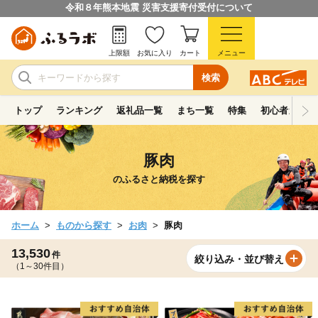
令和８年熊本地震 災害支援寄付受付について
上限額
お気に入り
カート
メニュー
検索
トップ
ランキング
返礼品一覧
まち一覧
特集
初心者ガイド
豚肉
のふるさと納税を探す
ホーム
ものから探す
お肉
豚肉
13,530
件
絞り込み・並び替え
（1～30件目）