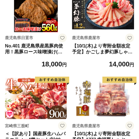
鹿児島県日置市
鹿児島県鹿屋市
No.401 鹿児島県産黒豚肉使
【10/1(木)より寄附金額改定
用！黒豚ロース味噌漬け(合
予定】かごしま夢幻豚しゃぶ
計560g・80g×7袋)国産 九州
しゃぶ 1.2kg KN021-041-02
18,000
14,000
産 黒豚 豚肉 ロース 味噌漬け
円
円
味付き 焼くだけ 惣菜 おかず
弁当 小分け 冷蔵【コワダ
ヤ】
宮崎県三股町
鹿児島県鹿屋市
＜【訳あり】国産豚生ハムバ
【10/1(木)より寄附金額改定