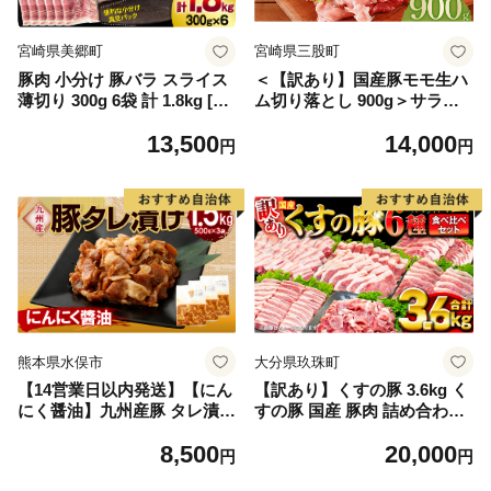
宮崎県美郷町
宮崎県三股町
豚肉 小分け 豚バラ スライス
＜【訳あり】国産豚モモ生ハ
薄切り 300g 6袋 計 1.8kg [甲
ム切り落とし 900g＞サラダ
斐精肉店 宮崎県 美郷町 31as
BBQ おつまみ お祝い 誕生日
13,500
14,000
0094] 肉 精肉 お肉 豚 バラ肉
結婚記念日 贈り物 国産 豚肉
円
円
冷凍 国産 宮崎 真空 真空パッ
スライス 切落とし パスタ サ
ク うす切り 豚バラ肉 スライ
ラダ サンドイッチ 小分けパ
ス肉 小分けパック ふるさと
ック【MI574-pl】【株式会社
納税
プラス】
熊本県水俣市
大分県玖珠町
【14営業日以内発送】【にん
【訳あり】くすの豚 3.6kg く
にく醤油】九州産豚 タレ漬け
すの豚 国産 豚肉 詰め合わせ
1.5kg 豚肉 肉 お肉 九州産 味
セット 6種 3.6kg 200g 250g
8,500
20,000
付け 小分け 簡単調理
小分け 真空パック 冷凍 訳あ
円
円
り 肉料理 焼肉 しゃぶしゃぶ