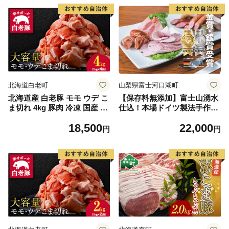
鍋料理 バラ 肩ロース ロース
モモ 肩バラ 豚肉 豚肉 豚肉
北海道白老町
山梨県富士河口湖町
北海道産 白老豚 モモ ウデ こ
【保存料無添加】富士山湧水
ま切れ 4kg 豚肉 冷凍 国産 ス
仕込！本場ドイツ製法手作り
ライス 切り落とし 小間切れ
ソーセージ IFFA金賞２種セ
18,500
22,000
こまぎれ 細切れ
ット
円
円