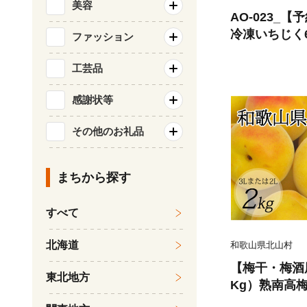
美容
AO-023_
冷凍いちじく6
ファッション
工芸品
感謝状等
その他のお礼品
まちから探す
すべて
北海道
和歌山県北山村
【梅干・梅酒用
東北地方
Kg）熟南高梅
月上旬ごろに順