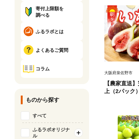
寄付上限額を
調べる
ふるラボとは
よくあるご質問
コラム
大阪府泉佐野市
【農家直送】完
上（2パック
ズ不揃い わけ
ものから探す
ク フルーツ 
すべて
ふるラボオリジナ
ル