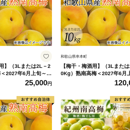
和歌山県串本町
】（3Lまたは2L－2
【梅干・梅酒用】（3Lまたは2
＜2027年6月上旬～7
0Kg）熟南高梅＜2027年6月
次発送予定＞【art0
7月上旬ごろに順次発送予定＞【
25,000
120,
円
009C】