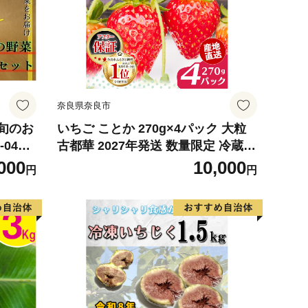
奈良県奈良市
旬のお
いちご ことか 270g×4パック 大粒
04
古都華 2027年発送 数量限定 冷蔵
イチゴ 苺 フルーツ 果物 小分け ブ
000
10,000
円
円
ランドいちご 甘い おすすめ 贈答 プ
レゼント ギフト 奈良県 奈良市 いち
ご農家だるま