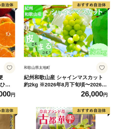
和歌山県太地町
便
紀州和歌山産 シャインマスカット
りひめ
約2kg ※2026年8月下旬頃〜2026年
・離島
9月上旬頃に順次発送 ※日付指定不
000
26,000
円
円
可 ぶどう ブドウ 葡萄 マスカット
果物 くだもの フルーツ 人気 旬の果
物【uot798】