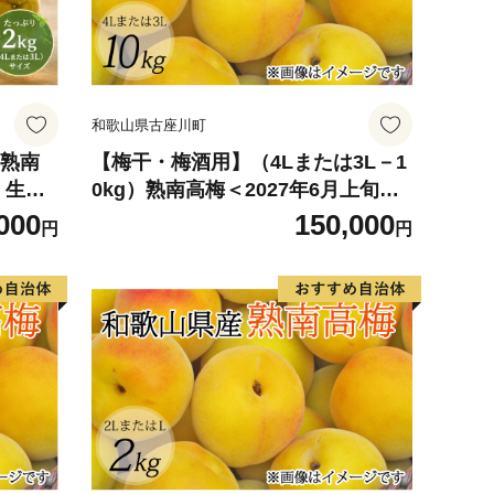
和歌山県古座川町
州熟南
【梅干・梅酒用】（4Lまたは3L－1
) 生う
0kg）熟南高梅＜2027年6月上旬～7
用 青
月上旬ごろに順次発送予定＞【art0
000
150,000
円
円
月上旬発
07C】