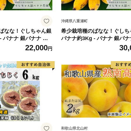
沖縄県八重瀬町
ばなな！ぐしちゃん銀
希少栽培種のばなな！ぐしち
- バナナ 銀バナナ ナ
バナナ約3Kg - バナナ 銀バナ
物 フルーツ 希少 国産
ムワヌアン 果物 フルーツ 希
22,000
30,
円
県 八重瀬町
おすすめ 沖縄県 八重瀬町
和歌山県北山村