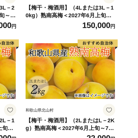
L－2
【梅干・梅酒用】（4Lまたは3L－1
旬～7
0kg）熟南高梅＜2027年6月上旬～7
rt0
月上旬ごろに順次発送予定＞【art0
000
150,000
円
円
07C】
和歌山県北山村
L－1
【梅干・梅酒用】（2LまたはL－2K
上旬～
g）熟南高梅＜2027年6月上旬～7月
art
上旬ごろに順次発送予定＞【art010