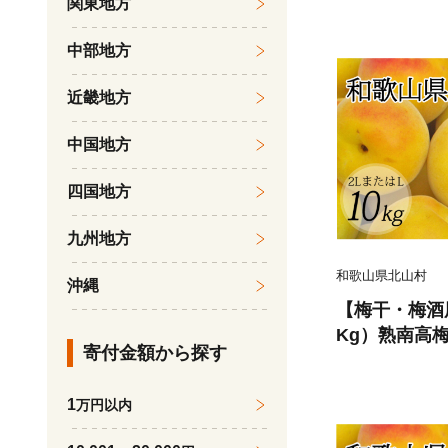
関東地方
08B】
中部地方
近畿地方
中国地方
四国地方
九州地方
和歌山県北山村
沖縄
【梅干・梅酒用
Kg）熟南高梅
寄付金額から探す
月上旬ごろに順
11C】
1
万円以内