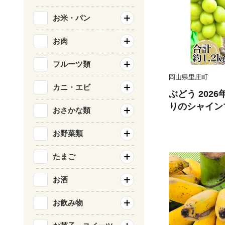
お米・パン
お肉
フルーツ類
岡山県里庄町
カニ・エビ
ぶどう 202
りのシャイン
おさかな類
品種 3房合計約1.2kg ブドウ 葡萄
岡山県産 国産
お野菜類
【 Nini far
たまご
お酒
お飲み物