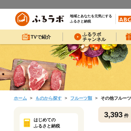
地域とあなたを元気にする
ふるさと納税
ふるラボ
TVで紹介
チャンネル
ホーム
ものから探す
フルーツ類
その他フルー
3,393
件
はじめての
ふるさと納税