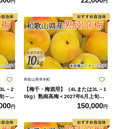
000
22,000
円
円
B】
和歌山県串本町
L－2
【梅干・梅酒用】（4Lまたは3L－1
旬～7
0kg）熟南高梅＜2027年6月上旬～7
rt0
月上旬ごろに順次発送予定＞【art0
000
150,000
円
円
07C】