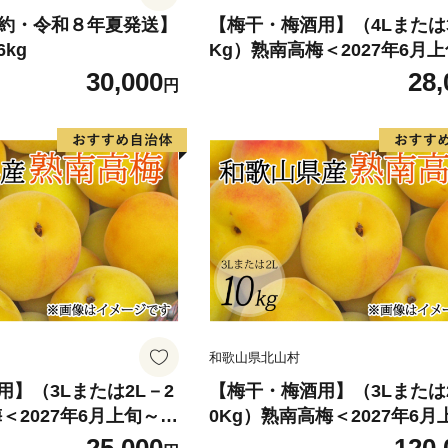
【予約・令和８年夏発送】
【梅干・梅酒用】（4Lまたは3
kg
Kg）熟南高梅＜2027年6月上
月上旬ごろに順次発送予定＞【a
30,000
28,
円
06B】
和歌山県北山村
】（3Lまたは2L－2
【梅干・梅酒用】（3Lまたは2
＜2027年6月上旬～7
0Kg）熟南高梅＜2027年6月
次発送予定＞【art0
7月上旬ごろに順次発送予定＞【