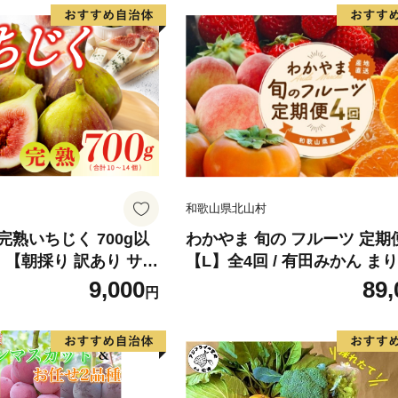
和歌山県北山村
熟いちじく 700g以
わかやま 旬の フルーツ 定期
）【朝採り 訳あり サイ
【L】全4回 / 有田みかん ま
あり 産地直送 イチジ
いちご 桃 柿 ※北海道・沖縄
9,000
89,
円
果物 先行予約】
への配送不可|