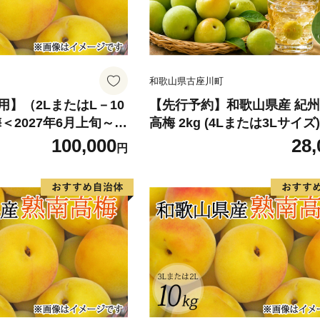
和歌山県古座川町
】（2LまたはL－10
【先行予約】和歌山県産 紀
＜2027年6月上旬～7
高梅 2kg (4Lまたは3Lサイズ
次発送予定＞【art0
め 大粒 梅干し 梅酒用 ご家庭
100,000
28,
円
梅 黄梅 2027年6月上旬〜7
送【art006B】