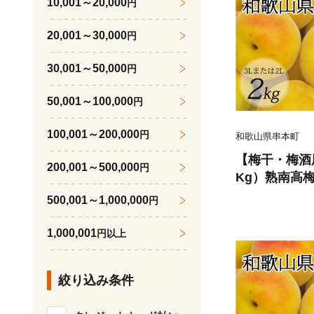
10,001～20,000
円
20,001～30,000
円
30,001～50,000
円
50,001～100,000
円
100,001～200,000
円
和歌山県串本町
【梅干・梅酒用
200,001～500,000
円
Kg）熟南高梅
月上旬ごろに順
500,001～1,000,000
円
08B】
1,000,001
円以上
絞り込み条件