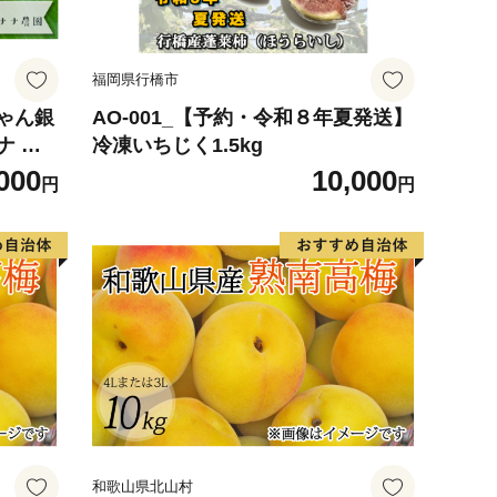
福岡県行橋市
ゃん銀
AO-001_【予約・令和８年夏発送】
ナ ナ
冷凍いちじく1.5kg
少 国産
000
10,000
円
円
和歌山県北山村