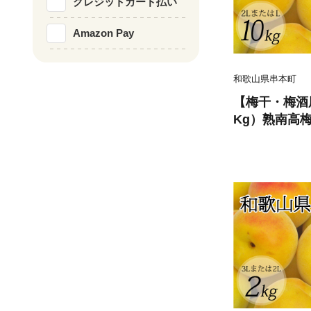
クレジットカード払い
Amazon Pay
和歌山県串本町
【梅干・梅酒用
Kg）熟南高梅
月上旬ごろに順
11C】