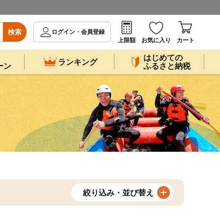
検索
ログイン・会員登録
上限額
お気に入り
カート
はじめての
ランキング
ーン
ふるさと納税
絞り込み・並び替え