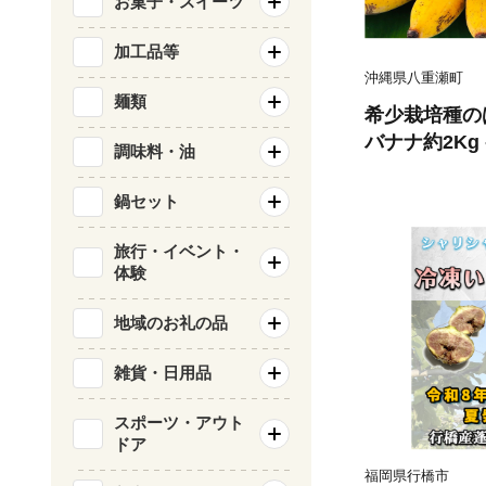
お菓子・スイーツ
加工品等
沖縄県八重瀬町
麺類
希少栽培種の
バナナ約2Kg 
調味料・油
ムワヌアン 果
おすすめ 沖縄
鍋セット
旅行・イベント・
体験
地域のお礼の品
雑貨・日用品
スポーツ・アウト
ドア
福岡県行橋市