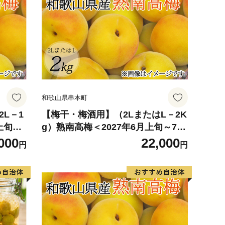
和歌山県串本町
L－1
【梅干・梅酒用】（2LまたはL－2K
上旬～
g）熟南高梅＜2027年6月上旬～7月
art
上旬ごろに順次発送予定＞【art010
000
22,000
円
円
B】