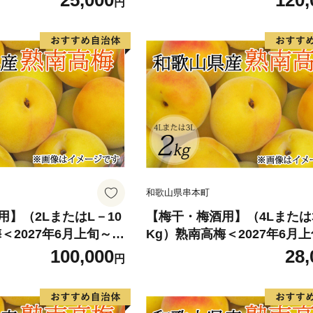
25,000
120,
円
009C】
和歌山県串本町
】（2LまたはL－10
【梅干・梅酒用】（4Lまたは3
＜2027年6月上旬～7
Kg）熟南高梅＜2027年6月上
次発送予定＞【art0
月上旬ごろに順次発送予定＞【a
100,000
28,
円
06B】