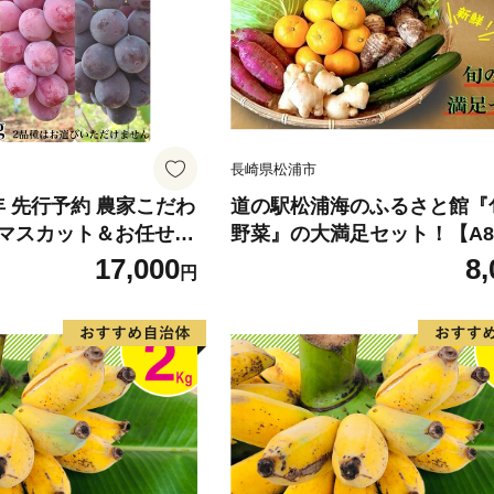
長崎県松浦市
6年 先行予約 農家こだわ
道の駅松浦海のふるさと館『
マスカット＆お任せ2
野菜』の大満足セット！【A8-
0】
17,000
8,
円
 フルーツ 果物 ギフト
m 農家 直送 】