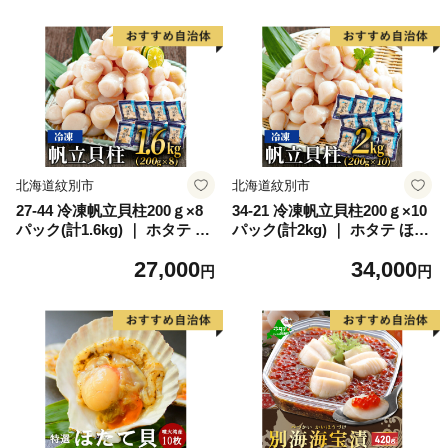
北海道紋別市
北海道紋別市
27-44 冷凍帆立貝柱200ｇ×8
34-21 冷凍帆立貝柱200ｇ×10
パック(計1.6kg) ｜ ホタテ ほ
パック(計2kg) ｜ ホタテ ほた
たて 玉冷
て 玉冷
27,000
34,000
円
円