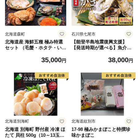
北海道森町
石川県七尾市
北海道産 海鮮五種 極み特選
【能登半島地震復興支援】
セット （毛蟹・ホタテ・いく
【発送時期が選べる】魚介類
ら・蝦夷あわび・秋鮭） ＜ワ
牡蠣／能登かき 殻付牡蠣 一
35,000
38,000
イエスフーズ＞ 森町 海産物
斗缶/約10kg（約80〜100個）
円
円
魚貝類 ふるさと納税 北海道
専用ナイフ 片手用軍手付 /世
mr1-1329
界農業遺産「能登の里山里
海」 石川県 七尾市 能登 ※要
加熱 ※2027年1月下旬〜5月
下旬頃に順次発送予定 ※離島
への配送不可
北海道別海町
北海道紋別市
北海道 別海町 野付産 冷凍 ほ
17-98 極みかまぼこと特撰珍
たて 貝柱 500g（10～13玉前
味かまぼこ