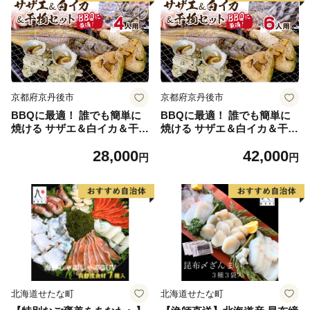
京都府京丹後市
京都府京丹後市
BBQに最適！ 誰でも簡単に
BBQに最適！ 誰でも簡単に
焼ける サザエ＆白イカ＆干物
焼ける サザエ＆白イカ＆干物
セットに、 サザエご飯のおに
セットに、 サザエご飯のおに
28,000
42,000
ぎり付き 4人用 ※万能ダシ付
ぎり付き 6人用 ※万能ダシ付
円
円
き
き
北海道せたな町
北海道せたな町