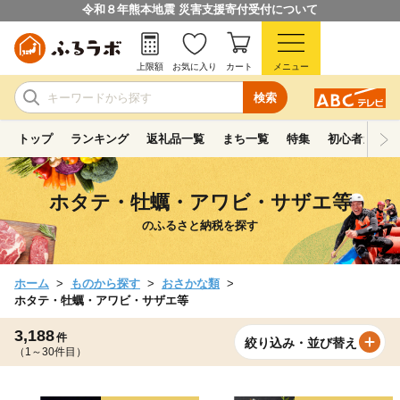
令和８年熊本地震 災害支援寄付受付について
上限額
お気に入り
カート
メニュー
検索
トップ
ランキング
返礼品一覧
まち一覧
特集
初心者ガイド
ホタテ・牡蠣・アワビ・サザエ等
のふるさと納税を探す
ホーム
ものから探す
おさかな類
ホタテ・牡蠣・アワビ・サザエ等
3,188
件
絞り込み・並び替え
（1～30件目）