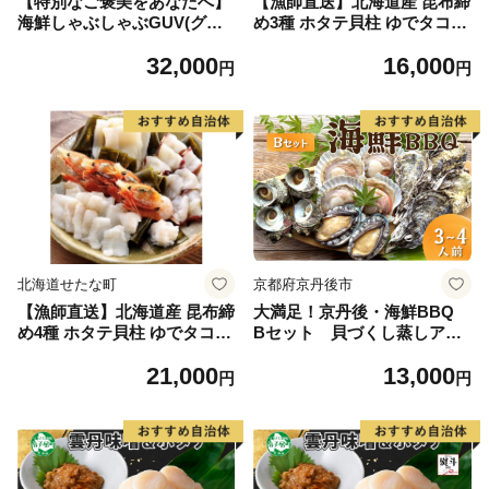
【特別なご褒美をあなたへ】
【漁師直送】北海道産 昆布締
海鮮しゃぶしゃぶGUV(グレ
め3種 ホタテ貝柱 ゆでタコ
ードアップバージョン) ボタ
天然ひらめ 海鮮 冷凍 せたな
32,000
16,000
ン海老 紅鮭 いか 鮭 ホタテ貝
町 ふるさと納税
円
円
若昆布 たこ ダシ昆布 ゆず風
味 しょうゆタレ 海鮮 せたな
町 ふるさと納税
北海道せたな町
京都府京丹後市
【漁師直送】北海道産 昆布締
大満足！京丹後・海鮮BBQ
め4種 ホタテ貝柱 ゆでタコ
Bセット 貝づくし蒸しアワ
天然ひらめ ぼたん海老 海鮮
ビ付 4種14品（3～4人前）
21,000
13,000
冷凍 せたな町 ふるさと納税
（2026年4月中旬～発送） 魚
円
円
介 さざえ 蠑螺 カキ かき ほ
たて エビ 海老 あわび 鮑 バ
ーベキューキャンプ アウトド
ア ふるさと納税 海鮮BBQ