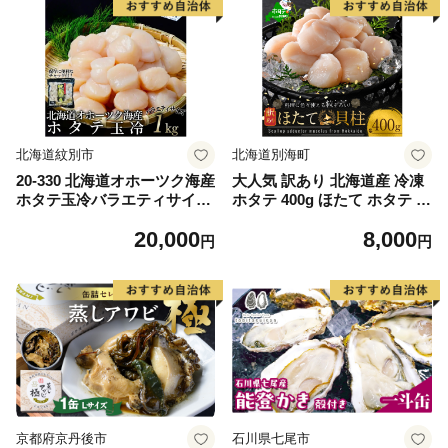
北海道紋別市
北海道別海町
20-330 北海道オホーツク海産
大人気 訳あり 北海道産 冷凍
ホタテ玉冷バラエティサイズ
ホタテ 400g ほたて ホタテ 帆
(1kg)｜ 訳あり サイズ不揃い
立 貝柱 海鮮 魚介類 刺身 大
20,000
8,000
粒 天然 海鮮 ランキング 大人
円
円
気 人気 おすすめ 訳あり ）
京都府京丹後市
石川県七尾市