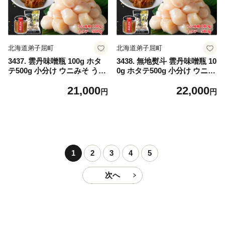
北海道弟子屈町
北海道弟子屈町
3437. 雲丹味噌瓶 100g ホタ
3438. 無地熨斗 雲丹味噌瓶 10
テ500g 小分け ウニみそ うに
0g ホタテ500g 小分け ウニみ
みそ 雲丹 ウニ うに 味噌 み
そ うにみそ 雲丹 ウニ うに
21,000
22,000
そ 瓶詰 ホタテ 帆立 ほたて
味噌 みそ 瓶詰 ホタテ 帆立
円
円
海鮮 送料無料 北海道 弟子屈
ほたて 海鮮 送料無料 熨斗 の
町
し 名入れ不可 北海道 弟子屈
町
1
2
3
4
5
次へ