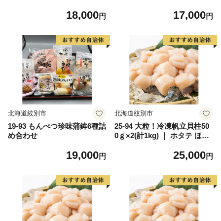
後）Lサイズ【KO0000003】
18,000
17,000
円
円
北海道紋別市
北海道紋別市
19-93 もんべつ珍味蒲鉾6種詰
25-94 大粒！冷凍帆立貝柱50
め合わせ
0ｇ×2(計1kg) ｜ ホタテ ほた
て 玉冷
19,000
25,000
円
円