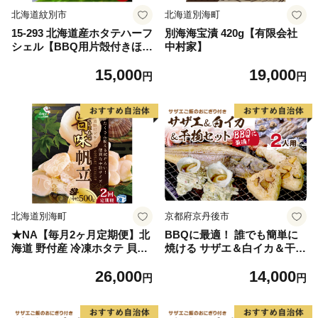
北海道紋別市
北海道別海町
15-293 北海道産ホタテハーフ
別海海宝漬 420g【有限会社
シェル【BBQ用片殻付きほた
中村家】
て】
15,000
19,000
円
円
北海道別海町
京都府京丹後市
★NA【毎月2ヶ月定期便】北
BBQに最適！ 誰でも簡単に
海道 野付産 冷凍ホタテ 貝柱
焼ける サザエ＆白イカ＆干物
旨粒（3Sサイズ）ホタテ500
セットに、 サザエご飯のおに
26,000
14,000
ｇ
ぎり付き 2人用 ※万能ダシ付
円
円
き