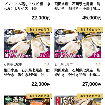
プレミアム蒸しアワビ 極（き
飛田水産 石川県七尾産 能
わみ） Lサイズ 1缶
登かき 殻付き一斗缶｜牡
蠣 専用ナイフ 牡蠣 かき カ
22,000
45,000
キ 能登の里山里海 石川県七
円
円
尾市 能登半島 ※要加熱 ※20
27年1月～発送
石川県七尾市
石川県七尾市
飛田水産 石川県七尾産 能
飛田水産 石川県七尾産 能
登かき 殻付き3分缶｜牡
登かき 殻付き半缶｜牡蠣
蠣 専用ナイフ 牡蠣 かき カ
専用ナイフ 牡蠣 かき カキ 能
22,000
27,000
キ 能登の里山里海 石川県七
登の里山里海 石川県七尾市
円
円
尾市 能登半島 ※要加熱 ※2
能登半島 ※要加熱 ※2027
027年1月～発送
年1月～発送