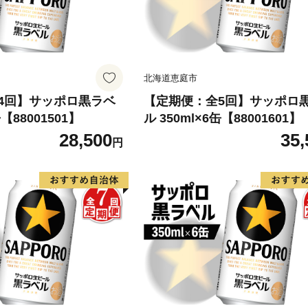
北海道恵庭市
4回】サッポロ黒ラベ
【定期便：全5回】サッポロ
缶【88001501】
ル 350ml×6缶【88001601】
28,500
35,
円