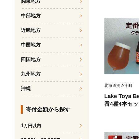
関東地方
ル アルコール
BQ 家飲み 
中部地方
近畿地方
中国地方
四国地方
九州地方
北海道洞爺湖町
沖縄
Lake Toya
番4種4本セッ
寄付金額から探す
付) お酒 瓶
バーベキュー 
1
万円以内
飲み比べ