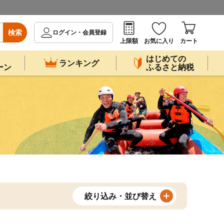
検索
ログイン・会員登録
上限額
お気に入り
カート
はじめての
ランキング
ーン
ふるさと納税
絞り込み・並び替え