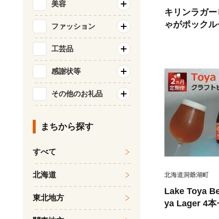
美容
キリンラガー
ゃがポックル
ファッション
ル お菓子 
工芸品
感謝状等
その他のお礼品
まちから探す
すべて
北海道
北海道洞爺湖町
Lake Toya
東北地方
ya Lager
枚付) 2カ月