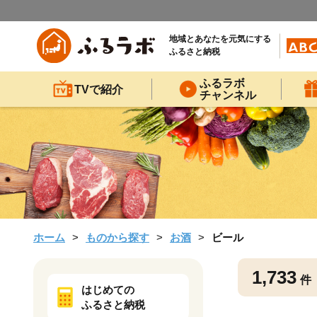
地域とあなたを元気にする
ふるさと納税
ふるラボ
TVで紹介
チャンネル
ホーム
ものから探す
お酒
ビール
1,733
件
はじめての
ふるさと納税