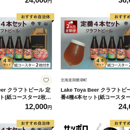
24,000
36,
円
 晩酌 バーベキュー B
ル アルコール 晩酌 バーベキ
宅飲み 麦芽の味わい
BQ 家飲み 宅飲み 麦芽の味
北海道洞爺湖町
 Beer クラフトビール 定
Lake Toya Beer クラフトビ
ト(紙コースター2枚
番4種4本セット(紙コースター
ビール アルコール 晩酌
付) 2カ月連続お届け お酒 瓶
12,000
24,
円
BBQ 家飲み 宅飲み
アルコール 晩酌 バーベキュー
家飲み 宅飲み 飲み比べ