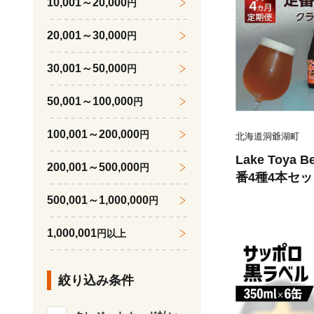
10,001～20,000
円
20,001～30,000
円
30,001～50,000
円
50,001～100,000
円
100,001～200,000
円
北海道洞爺湖町
Lake Toya
200,001～500,000
円
番4種4本セッ
付) 4カ月連
500,001～1,000,000
円
アルコール 晩
家飲み 宅飲み
1,000,001
円以上
絞り込み条件