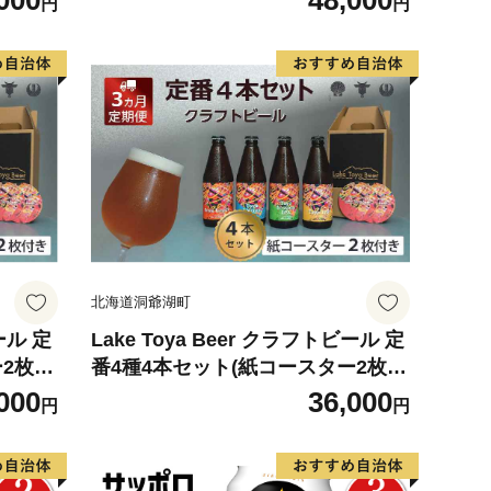
000
48,000
円
円
ュー B
ル アルコール 晩酌 バーベキュー B
わい
BQ 家飲み 宅飲み 麦芽の味わい
北海道洞爺湖町
ール 定
Lake Toya Beer クラフトビール 定
2枚
番4種4本セット(紙コースター2枚
ビール
付) 3カ月連続お届け お酒 瓶ビール
000
36,000
円
円
 BBQ
アルコール 晩酌 バーベキュー BBQ
家飲み 宅飲み 飲み比べ