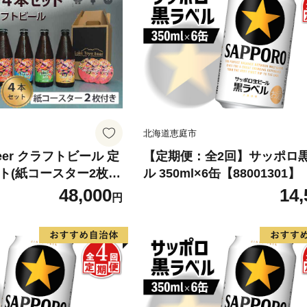
北海道恵庭市
 Beer クラフトビール 定
【定期便：全2回】サッポロ
ト(紙コースター2枚
ル 350ml×6缶【88001301】
続お届け お酒 瓶ビール
48,000
14,
円
酌 バーベキュー BBQ
 飲み比べ