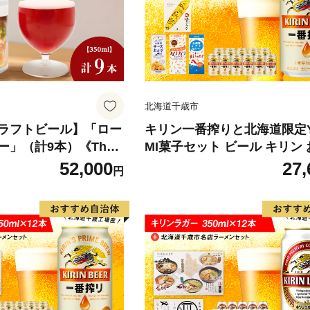
北海道千歳市
ラフトビール】「ロー
キリン一番搾りと北海道限定Y
ー」（計9本）《The
MI菓子セット ビール キリン
ewery》
スナック 食べ比べ
52,000
27,
円