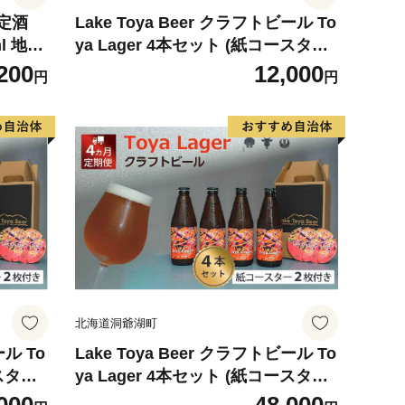
定酒
Lake Toya Beer クラフトビール To
l 地酒
ya Lager 4本セット (紙コースター2
枚付) お酒 瓶ビール アルコール 晩
200
12,000
円
円
酌 バーベキュー BBQ 家飲み 宅飲
み 麦芽の味わい
北海道洞爺湖町
ール To
Lake Toya Beer クラフトビール To
ースター2
ya Lager 4本セット (紙コースター2
瓶ビー
枚付) 4カ月連続お届け お酒 瓶ビー