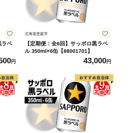
北海道恵庭市
黒ラベ
【定期便：全6回】サッポロ黒ラベ
ル 350ml×6缶【88001701】
500
43,000
円
円