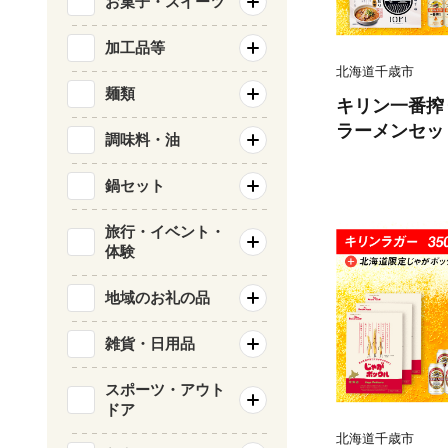
お菓子・スイーツ
加工品等
北海道千歳市
麺類
キリン一番搾
ラーメンセット
調味料・油
地ラーメン 
鍋セット
旅行・イベント・
体験
地域のお礼の品
雑貨・日用品
スポーツ・アウト
ドア
北海道千歳市