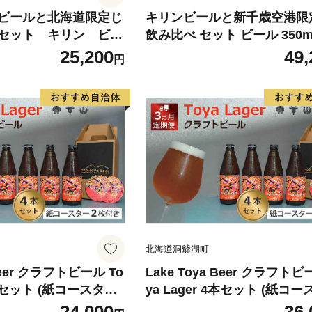
ビールと北海道限定じ
キリンビールと新千歳空港限
セット キリン ビー
飲み比べ セット ビール 350m
スナック 食べ比べ
ワイン 赤 白 お酒 清酒
25,200
49,
円
北海道洞爺湖町
 Beer クラフトビール To
Lake Toya Beer クラフトビ
 4本セット (紙コースター2
ya Lager 4本セット (紙コ
連続お届け お酒 瓶ビー
枚付) 3カ月連続お届け お酒 