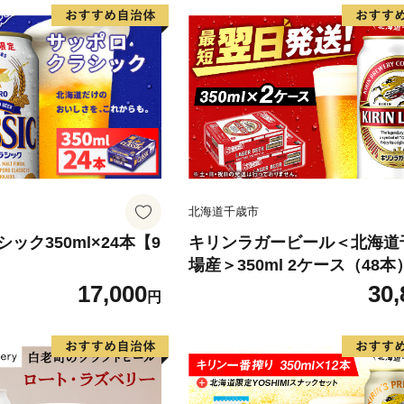
北海道千歳市
ック350ml×24本【9
キリンラガービール＜北海道
場産＞350ml 2ケース（48本
17,000
30,
円