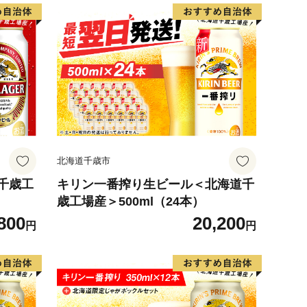
北海道千歳市
千歳工
キリン一番搾り生ビール＜北海道千
）
歳工場産＞500ml（24本）
800
20,200
円
円