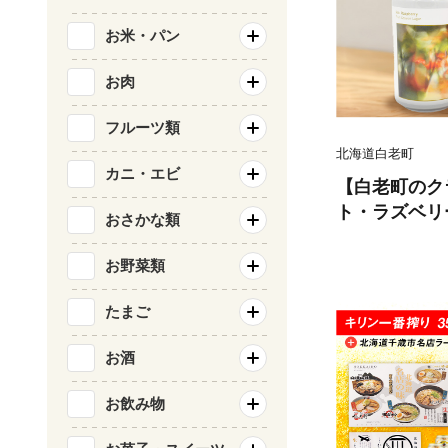
お米・パン
お肉
フルーツ類
北海道白老町
カニ・エビ
【白老町のク
ト・ラズベリ
おさかな類
Old Grey Br
お野菜類
たまご
お酒
お飲み物