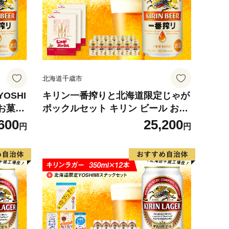
北海道千歳市
OSHI
キリン一番搾りと北海道限定じゃが
 お菓子
ポックルセット キリン ビール お菓
子 スナック 食べ比べ
600
25,200
円
円