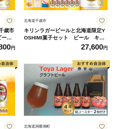
北海道千歳市
千歳市
キリンラガービールと北海道限定Y
ビール
OSHIMI菓子セット ビール キリ
比べ
ン お菓子 スナック 食べ比べ
800
27,600
円
円
北海道洞爺湖町