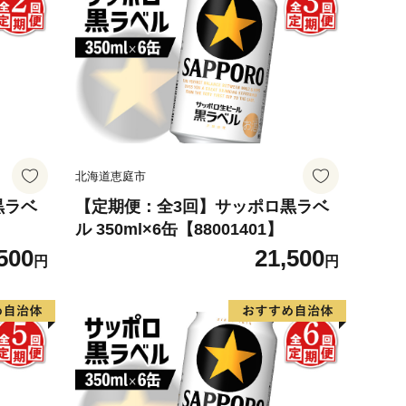
北海道恵庭市
黒ラベ
【定期便：全3回】サッポロ黒ラベ
ル 350ml×6缶【88001401】
500
21,500
円
円