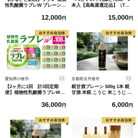
性乳酸菌ラブレW プレーン 3
本入【高島屋選定品】（TK0
6本 80ml 甘さすっきり 砂糖
000054）
12,000
15,000
不使用 コレステロール 脂肪
円
円
0 生きて腸まで届く 腸内環境
を改善 お通じ改善 ラブレ菌
KB290 乳酸菌飲料 飲料 カゴ
メ 習慣 送料無料
愛知県小牧市
京都府京丹後市
【2ヶ月に1回 計3回定期
糀甘酒プレーン 500g 1本 糀
便】植物性乳酸菌ラブレW
甘酒 米糀 こうじ 米こうじ 健
プレーン36本（計108本）
康食品 生産者支援 送料無料
36,000
6,000
円
円