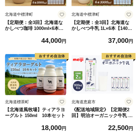
北海道中標津町
北海道中標津町
【定期便：全3回】北海道な
【定期便：全3回】北海道な
かしべつ珈琲 1000ml×6本【1
かしべつ牛乳 1L×6本【14052
405301】
01】
44,000
37,000
円
円
北海道標茶町
北海道恵庭市
【北海道風牧場】ティアラヨ
《配送地域限定》【定期便2
ーグルト 150ml 10本セット
回】明治オーガニック牛乳 9
00ml【4本】【73000401】
18,000
22,500
円
円