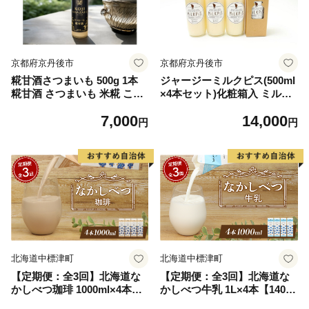
京都府京丹後市
京都府京丹後市
糀甘酒さつまいも 500g 1本
ジャージーミルクピス(500ml
糀甘酒 さつまいも 米糀 こう
×4本セット)化粧箱入 ミルク
じ 米こうじ 健康食品 生産者
ピス 乳製品 丹後ジャージー
7,000
14,000
支援 送料無料
牧場 ミルク工房そら ジャー
円
円
ジー牛乳の美味しさ広がる 乳
酸菌ドリンク 乳酸菌飲料
北海道中標津町
北海道中標津町
【定期便：全3回】北海道な
【定期便：全3回】北海道な
かしべつ珈琲 1000ml×4本【1
かしべつ牛乳 1L×4本【14058
405901】
01】