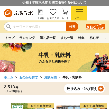
令和８年熊本地震 災害支援寄付受付について
上限額
お気に入り
カート
メニュー
検索
トップ
ランキング
返礼品一覧
まち一覧
特集
初心者ガイド
牛乳・乳飲料
のふるさと納税を探す
ホーム
ものから探す
お飲み物
牛乳・乳飲料
2,513
件
絞り込み・並び替え
（1～30件目）