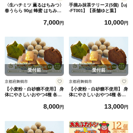
〈生ハチミツ 薫るはちみつ〉
手摘み抹茶テリーヌ(5個)【uj
春うらら 90g| 蜂蜜 はちみつ
-FT001】【茶舗ゆと葉】
ハチミツ 生はちみつ 東京 檜
7,000
10,000
原村
円
円
受付前
受付前
京都府舞鶴市
京都府舞鶴市
【小麦粉・白砂糖不使用】 身
【小麦粉・白砂糖不使用】 身
体にやさしいおやつ4種 各1
体にやさしいおやつ4種 各2
個 | 4種類 食べ比べ 麹クッキ
個 | 4種類 食べ比べ 麹クッキ
8,000
13,000
ー 甘酒フィナンシェ 甘酒コ
ー 甘酒フィナンシェ 甘酒コ
円
円
コア 甘酒抹茶 小麦粉不使用
コア 甘酒抹茶 小麦粉不使用
グルテンフリー 無添加スイー
グルテンフリー 無添加スイー
ツ ベーキングパウダー不使用
ツ ベーキングパウダー不使用
生甘酒 米粉スイーツ てんさ
生甘酒 米粉スイーツ てんさ