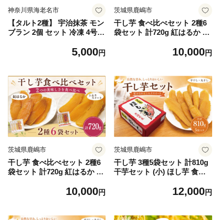
神奈川県海老名市
茨城県鹿嶋市
【タルト2種】 宇治抹茶 モン
干し芋 食べ比べセット 2種6
ブラン 2個 セット 冷凍 4号
袋セット 計720g 紅はるか シ
ケーキ セット タルト タルト
ルクスイート 先行予約 小分
5,000
10,000
ケーキ タルトセット 冷凍タ
け 冷蔵 ほし芋 ほしいも 平干
円
円
ルト 食べ比べ スイーツ デザ
し 食べ比べ 国産 べにはるか
ート お菓子 洋菓子 ホール ク
ひらぼし 干しいも 平干し 干
リスマスケーキ クリスマス
しいも さつまいも サツマイ
バレンタイン ホワイトデー
モ お芋 おいも hosiimo スイ
贈り物 お誕生日 誕生日 ギフ
ーツ お菓子 和菓子 和スイー
ト お祝い ふじ食品販売 海老
ツ おやつ お取り寄せ グルメ
名 神奈川
ギフト プレゼント 茨城県 鹿
嶋市 【2026年10月中旬以降
発送予定】
茨城県鹿嶋市
茨城県鹿嶋市
干し芋 食べ比べセット 2種6
干し芋 3種5袋セット 計810g
袋セット 計720g 紅はるか シ
干芋セット (小) ほし芋 食べ
ルクスイート 先行予約 小分
比べ 紅はるか シルクスイー
10,000
12,000
け 冷蔵 ほし芋 ほしいも 平干
ト 平干し 丸干し 国産 小分け
円
円
し 食べ比べ 国産 べにはるか
年内発送 ほし芋 ほしいも 食
ひらぼし 干しいも 平干し 干
べ比べ 冷蔵 べにはるか ひら
しいも さつまいも サツマイ
ぼし まるぼし 干しいも 干芋