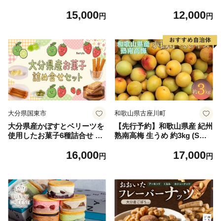
応 スイーツ 菓子 お菓子 和菓
4N-2899
15,000
12,000
子 洋菓子 かわいい おおふな
円
円
トン ゆるキャラ sweets おい
しい おやつ 土産 お土産 手土
産 イベント プレゼント ギフ
ト お楽しみ会 誕生日 ホワイ
トデー ハロウィン クリスマ
ス お礼 お供え 食べ物 退職
内祝い 父の日 母の日 敬老の
日 大船渡 三陸 岩手県 国産
大分県国東市
和歌山県古座川町
大分県産かぼすとベリーツを
【先行予約】和歌山県産 紀州
使用したお菓子6種詰合せ カ
熟南高梅 生うめ 約3kg (S・
ボス いちご 苺 ゼリー グミ
Mサイズ混合) 訳あり ご家庭
16,000
17,000
ジュレ フィナンシェ スティ
用 青梅 黄梅 梅干し 梅酒 シ
円
円
ックケーキ チョコサンド チ
ロップ ジャム用 2027年6月下
ョコクランチ_2788R
旬〜7月上旬発送【art043】