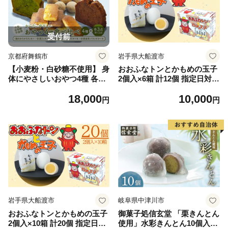
い糖 京都 舞鶴
い糖 京都 舞鶴
受付前
京都府舞鶴市
岩手県大船渡市
【小麦粉・白砂糖不使用】 身
おおふなトンとかもめの玉子
体にやさしいおやつ4種 各3
2個入×6箱 計12個 指定日対応
個 | 4種類 食べ比べ 麹クッキ
スイーツ 菓子 お菓子 和菓子
18,000
10,000
ー 甘酒フィナンシェ 甘酒コ
洋菓子 かわいい おおふなト
円
円
コア 甘酒抹茶 小麦粉不使用
ン ゆるキャラ sweets おいし
グルテンフリー 無添加スイー
い おやつ 土産 お土産 手土産
ツ ベーキングパウダー不使用
イベント プレゼント ギフト
生甘酒 米粉スイーツ てんさ
お楽しみ会 誕生日 ホワイト
い糖 京都 舞鶴
デー ハロウィン クリスマス
お礼 お供え 食べ物 退職 内祝
い 父の日 母の日 敬老の日 大
船渡 三陸 岩手県 国産
岩手県大船渡市
岐阜県中津川市
おおふなトンとかもめの玉子
御菓子処信玄堂 「栗きんとん
2個入×10箱 計20個 指定日対
使用」水彩きんとん10個入 F