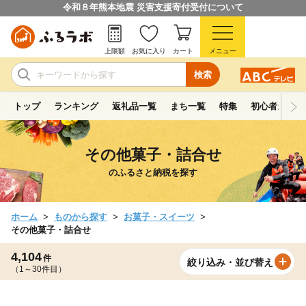
令和８年熊本地震 災害支援寄付受付について
上限額
お気に入り
カート
メニュー
検索
トップ
ランキング
返礼品一覧
まち一覧
特集
初心者ガイド
その他菓子・詰合せ
のふるさと納税を探す
ホーム
ものから探す
お菓子・スイーツ
その他菓子・詰合せ
4,104
件
絞り込み・並び替え
（1～30件目）