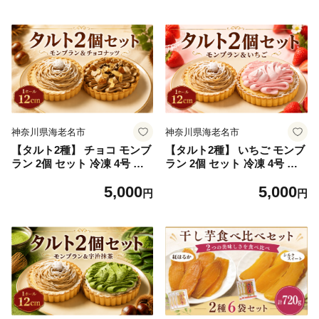
神奈川県海老名市
神奈川県海老名市
【タルト2種】 チョコ モンブ
【タルト2種】 いちご モンブ
ラン 2個 セット 冷凍 4号 ケ
ラン 2個 セット 冷凍 4号 ケ
ーキ セット タルトケーキ タ
ーキ セット タルト タルトケ
5,000
5,000
ルトセット 冷凍タルト 食べ
ーキ タルトセット 冷凍タル
円
円
比べ スイーツ デザート お菓
ト 食べ比べ スイーツ デザー
子 洋菓子 ホール クリスマス
ト お菓子 洋菓子 ホール クリ
ケーキ クリスマス バレンタ
スマスケーキ クリスマス バ
イン ホワイトデー 贈り物 お
レンタイン ホワイトデー 贈
誕生日 誕生日 ギフト お祝い
り物 お誕生日 誕生日 ギフト
ふじ食品販売 海老名 神奈川
お祝い ふじ食品販売 海老名
神奈川