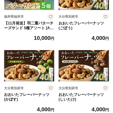
福井県福井市
大分県別府市
【11月発送】羽二重バターチ
おおいたフレーバーナッツ
ーズサンド 5種アソート [A-0
(ごぼう)
94002_11] / ふるさと納税 人
10,000
4,000
気 ランキング 1位 餡子 あん
円
円
こ ふるさと納税スイーツ ス
イーツ すいーつ スィーツ 和
菓子 洋菓子 詰め合わせ クッ
キー クリーム ピスタチオ い
ちご チョコ モンブラン 苺 栗
菓子 お菓子 詰合せ 冷凍 お歳
暮 ほわいとでー バレンタイ
ン ホワイトデー デザート 父
の日 敬老の日
大分県別府市
大分県別府市
おおいたフレーバーナッツ
おおいたフレーバーナッツ
(かぼす)
(しいたけ)
4,000
4,000
円
円