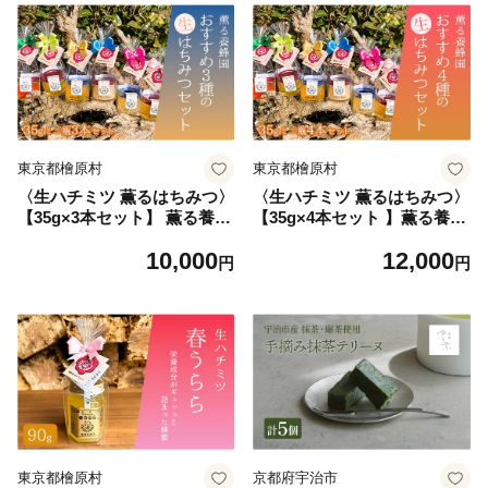
東京都檜原村
東京都檜原村
〈生ハチミツ 薫るはちみつ〉
〈生ハチミツ 薫るはちみつ〉
【35g×3本セット】 薫る養蜂
【35g×4本セット 】薫る養蜂
園おすすめ３種の生はちみつ
園おすすめ４種の生はちみつ
10,000
12,000
セット| 蜂蜜 はちみつ ハチミ
セット| 蜂蜜 はちみつ ハチミ
円
円
ツ 生はちみつ 東京 檜原村
ツ 生はちみつ 東京 檜原村
東京都檜原村
京都府宇治市