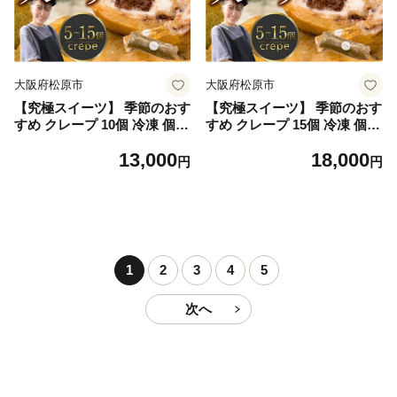
クレープ アイス 冷凍スイー
ツ 絶品スイーツ 洋菓子 贈答
ギフト プレゼント 大阪府 松
原市
大阪府松原市
大阪府松原市
【究極スイーツ】 季節のおす
【究極スイーツ】 季節のおす
すめ クレープ 10個 冷凍 個包
すめ クレープ 15個 冷凍 個包
装 選べる 個数 種類 クレープ
装 選べる 個数 種類 クレープ
13,000
18,000
セット スイーツ デザート お
セット スイーツ デザート お
円
円
やつ kure-pu チョコ マンゴ
やつ kure-pu チョコ マンゴ
ー KURE-PU 抹茶 くれーぷ
ー KURE-PU 抹茶 くれーぷ
ブルーベリー はちみつレモン
ブルーベリー はちみつレモン
カスタード キャラメル クリ
カスタード キャラメル クリ
ーム ガトーショコラ アイス
ーム ガトーショコラ アイス
クレープ アイス 冷凍スイー
クレープ アイス 冷凍スイー
1
2
3
4
5
ツ 絶品スイーツ 洋菓子 贈答
ツ 絶品スイーツ 洋菓子 贈答
ギフト プレゼント 大阪府 松
ギフト プレゼント 大阪府 松
次へ
原市
原市