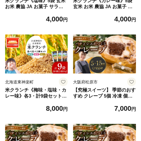
米クランチ《塩味》5袋 玄米
米クランチ《カレー味》5袋
お米 農協 JA お菓子 サラダ
玄米 お米 農協 JA お菓子 サ
防災 災害
ラダ 防災 災害
4,000
4,000
円
円
北海道東神楽町
大阪府松原市
米クランチ《梅味・塩味・カ
【究極スイーツ】 季節のおす
レー味》各3・計9袋セット
すめ クレープ 5個 冷凍 個包
玄米 お米 農協 JA お菓子 サ
装 選べる 個数 種類 クレープ
8,000
7,000
ラダ 防災 災害
セット スイーツ デザート お
円
円
やつ kure-pu チョコ マンゴ
ー KURE-PU 抹茶 くれーぷ
ブルーベリー はちみつレモン
カスタード キャラメル クリ
ーム ガトーショコラ アイス