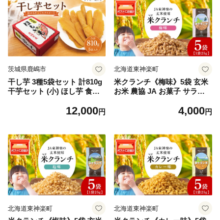
モ お芋 おいも hosiimo スイ
さつまいも サツマイモ お芋
ーツ お菓子 和菓子 和スイー
おいも スイーツ お菓子 和菓
ツ おやつ お取り寄せ グルメ
子 和スイーツ おやつ お取り
ギフト プレゼント 茨城県 鹿
寄せ グルメ ギフト プレゼン
嶋市 【2027年1月中旬以降発
ト 茨城県 鹿嶋市 【2026年10
送予定】
月中旬頃より発送予定】
茨城県鹿嶋市
北海道東神楽町
干し芋 3種5袋セット 計810g
米クランチ《梅味》5袋 玄米
干芋セット (小) ほし芋 食べ
お米 農協 JA お菓子 サラダ
比べ 紅はるか シルクスイー
防災 災害
12,000
4,000
ト 平干し 丸干し 国産 小分け
円
円
先行予約 ほし芋 ほしいも 食
べ比べ 冷蔵 べにはるか ひら
ぼし まるぼし 干しいも 干芋
さつまいも サツマイモ お芋
おいも スイーツ お菓子 和菓
子 和スイーツ おやつ お取り
寄せ グルメ ギフト プレゼン
ト 茨城県 鹿嶋市 【2027年1
月中旬頃以降発送予定】
北海道東神楽町
北海道東神楽町