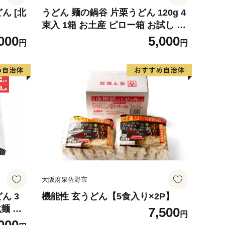
ん [北
うどん 麺の鍋谷 片栗うどん 120g 4
束入 1箱 お土産 ピロー箱 お試し 麺
類 乾麺
000
5,000
円
円
大阪府泉佐野市
ん 3
機能性 玄うどん【5食入り×2P】
乾麺 ね
7,500
円