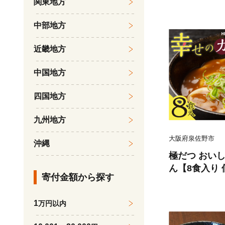
関東地方
中部地方
近畿地方
中国地方
四国地方
九州地方
大阪府泉佐野市
沖縄
極だつ おい
ん【8食入り 
寄付金額から探す
簡単調理 特
1
万円以内