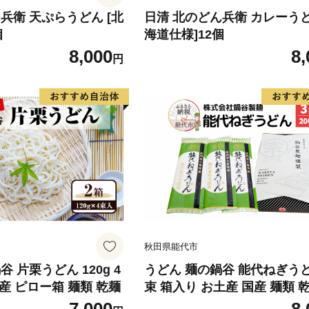
兵衛 天ぷらうどん [北
日清 北のどん兵衛 カレーうど
個
海道仕様]12個
8,000
8,
円
秋田県能代市
 片栗うどん 120g 4
うどん 麺の鍋谷 能代ねぎうど
土産 ピロー箱 麺類 乾麺
束 箱入り お土産 国産 麺類 
ぎ 能代市