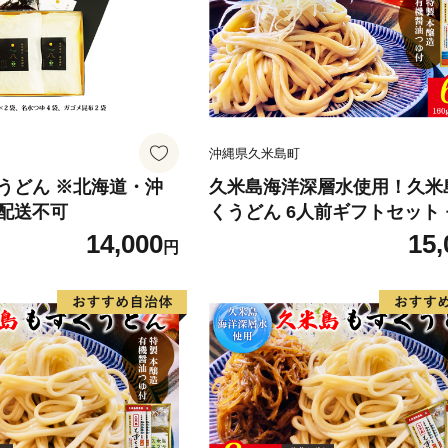
沖縄県久米島町
うどん ※北海道・沖
久米島海洋深層水使用！久米
配送不可
くうどん 6人前ギフトセット
饂飩 麺 お中元 お歳暮 お取
14,000
15,
円
お土産 特産品 つるつる もち
どごし お子さま 老若男女 ミ
食物繊維 アミノ酸 高栄養価 
ット 美容 時短