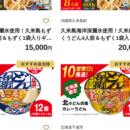
沖縄県久米島町
層水使用！久米島もず
久米島海洋深層水使用！久米
前＆もずく1袋入りギフ
くうどん4人前＆もずく1袋
ク 饂飩 麺 お中元 お
トセット×2セット モズク 饂
15,000
20,
円
せ お土産 特産品 つる
お中元 お歳暮 お取り寄せ お
 のどごし お子さま 老
産品 つるつる もちもち のど
ル 食物繊維 アミノ酸
子さま 老若男女 ミネラル 食
エット 美容 時短
アミノ酸 高栄養価 ダイエット
時短
北海道千歳市