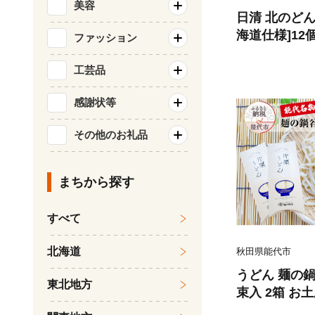
美容
日清 北のどん
海道仕様]12
ファッション
工芸品
感謝状等
その他のお礼品
まちから探す
すべて
北海道
秋田県能代市
うどん 麺の鍋谷
東北地方
束入 2箱 お