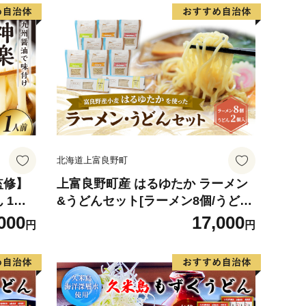
北海道上富良野町
監修】
上富良野町産 はるゆたか ラーメン
 1人
&うどんセット[ラーメン8個/うどん
加工品
2個] 自社農園産小麦ラーメン うど
000
17,000
円
円
せ ご当
ん スープ セット 小麦 はるゆたか
005-
麺類 詰め合わせ 北海道 上富良野町