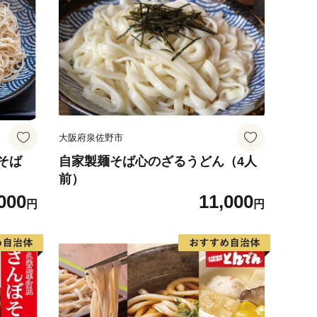
大阪府泉佐野市
そば
自家製麺そば心のざるうどん（4人
前）
000
11,000
円
円