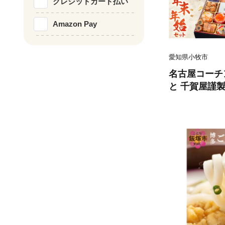
クレジットカード払い
Amazon Pay
愛知県小牧市
名古屋コーチ
と 千賀屋謹製
三段重「おも
屋コーチン 味
おせち料理 
セット 千賀屋 
おせち 全58品
味 お正月 年
鶏 鶏肉 お取
送料無料