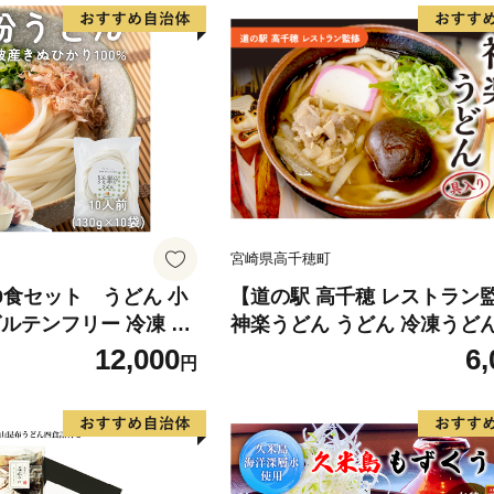
宮崎県高千穂町
0食セット うどん 小
【道の駅 高千穂 レストラン
ルテンフリー 冷凍 保
神楽うどん うどん 冷凍うどん
麺 京都府 南丹市
前 具入り かつお出汁 惣菜 
12,000
6,
円
冷凍 手軽 簡単調理 お取り寄
地 グルメ 宮崎県 高千穂町 _Tk
104