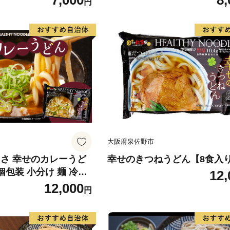
7,000
8,
円
大阪府泉佐野市
しさ 幸せのカレーうど
幸せのきつねうどん【8食入
個包装 小分け 麺 冷凍
12,
許製法】
12,000
円