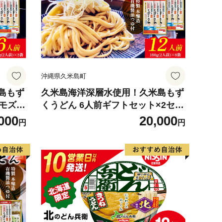
沖縄県久米島町
島もず
久米島海洋深層水使用！久米島もず
 モズク
くうどん 6人前ギフトセット×2セッ
り寄せ
ト モズク 饂飩 麺 お中元 お歳暮 お
000
20,000
円
円
もち の
取り寄せ お土産 特産品 つるつる も
ネラル
ちもち のどごし お子さま 老若男女
ダイエ
ミネラル 食物繊維 アミノ酸 高栄養
価 ダイエット 美容 時短