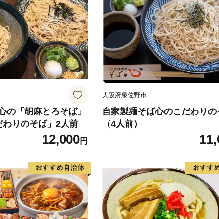
大阪府泉佐野市
心の「胡麻とろそば」
自家製麺そば心のこだわりの
だわりのそば」2人前
（4人前）
12,000
11,
円