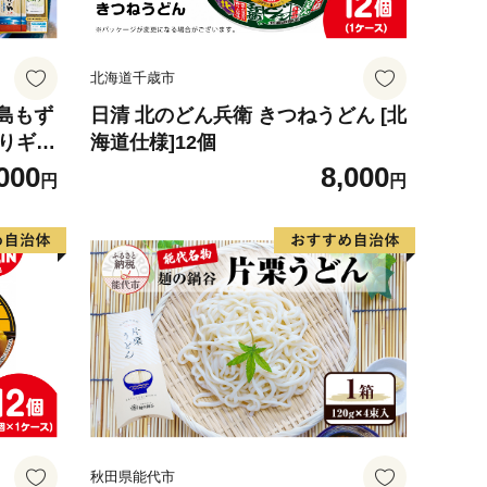
北海道千歳市
島もず
日清 北のどん兵衛 きつねうどん [北
入りギフ
海道仕様]12個
飩 麺
000
8,000
円
円
土産 特
ごし お
物繊維
 美容
秋田県能代市