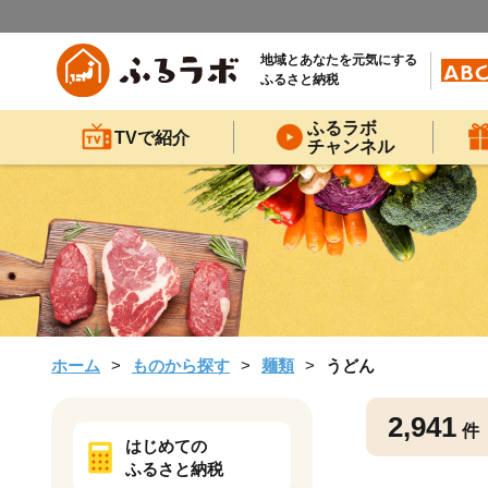
地域とあなたを元気にする
ふるさと納税
ふるラボ
TVで紹介
チャンネル
ホーム
ものから探す
麺類
うどん
2,941
件
はじめての
ふるさと納税