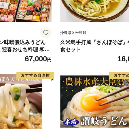
沖縄県久米島町
ン味噌煮込みうどん
久米島手打風『さんぼそば』
 迎春おせち料理 和風
食セット
てなし」セット 名古
67,000
16,
円
噌煮込み うどん 迎春
和風三段重 おもてなし
おせち 2027年 冷蔵
 4人前 5人前 伝統の
末 年始 宴席 縁起物 地
り寄せ 愛知県 小牧市