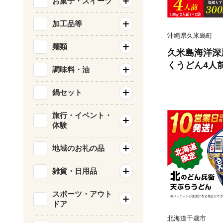
お菓子・スイーツ
加工品等
沖縄県久米島町
麺類
久米島海洋深
くうどん4人
調味料・油
トセット モズ
歳暮 お取り寄
鍋セット
つる もちもち
若男女 ミネラ
旅行・イベント・
体験
高栄養価 ダイ
地域のお礼の品
雑貨・日用品
スポーツ・アウト
ドア
北海道千歳市