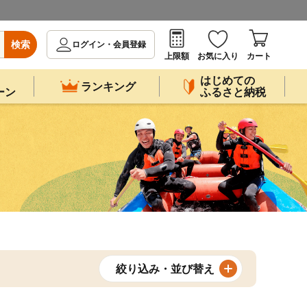
検索
ログイン・会員登録
上限額
お気に入り
カート
はじめての
ランキング
ーン
ふるさと納税
絞り込み・並び替え