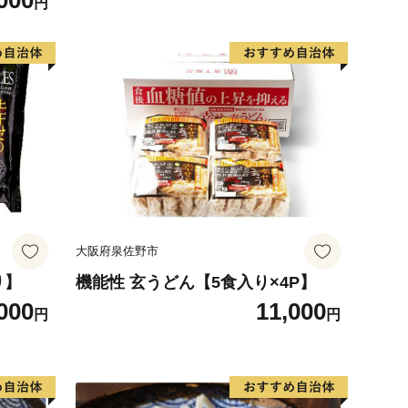
000
円
大阪府泉佐野市
り】
機能性 玄うどん【5食入り×4P】
000
11,000
円
円