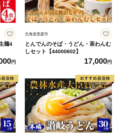
北海道恵庭市
生麺4
とんでんのそば・うどん・茶わんむ
しセット【44000602】
000
17,000
円
円