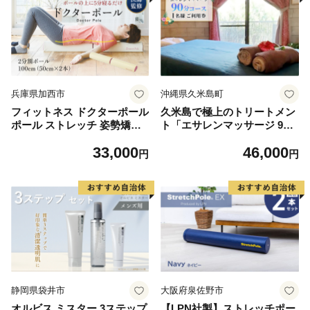
兵庫県加西市
沖縄県久米島町
フィットネス ドクターポール
久米島で極上のトリートメン
ポール ストレッチ 姿勢矯正
ト「エサレンマッサージ 90
ストレッチ用ポール ヨガポー
分コース」1名様ご利用券 ト
33,000
46,000
ル アサヒ軽金属 リセット 姿
リートメント アロマ エッセ
円
円
勢 ヨガ 健康 首 肩 背中 腰 ほ
ンス オイル ストレッチ 癒や
ぐす おうち時間 美容 運動 室
し ヒーリング オイルトリー
内 日用品
トメント マッサージ 手技 五
感 香り 音 触れる 瞑想 極上
セッション スキンシップ 施
術 サロン
静岡県袋井市
大阪府泉佐野市
オルビス ミスター 3ステップ
【LPN社製】ストレッチポー