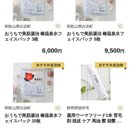
和歌山県白浜町
和歌山県白浜町
おうちで美肌湯治 椿温泉水フ
おうちで美肌湯治 椿温泉水フ
ェイスパック 3枚
ェイスパック 5枚
6,000
9,500
円
円
和歌山県白浜町
静岡県袋井市
おうちで美肌湯治 椿温泉水フ
薬用ウーマフリード1本 育毛
ェイスパック 10枚
剤 頭皮 ケア 馬油 髪 頭髪 中
高年 向け 人気 厳選 袋井市