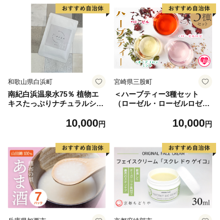
和歌山県白浜町
宮崎県三股町
南紀白浜温泉水75％ 植物エ
＜ハーブティー3種セット
キスたっぷりナチュラルシー
（ローゼル・ローゼルロゼ・
トマスク（７枚）
ミント）＞国産 ドライ ハー
10,000
10,000
ブハイビスカス ローゼルの実
円
円
オーデコロン ミントティー
フルーティー 自然 香りや風
味が豊か 健康茶 ノンカフェ
イン 癒し宮崎県 三股町【MI6
19-bi】【美香園】