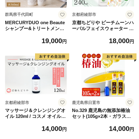
群馬県千代田町
京都府綾部市
MERCURYDUO one Beaute
京都ちどりや ピーチムーンハ
シャンプー&トリートメント
ーバルフェイスウォーター 2
セット（360ml×各1本）
40ml / 化粧水 スキンケア エ
19,000
18,000
イジングケア 綾部市 / 株式会
円
円
社京都ちどりや［BSCJ009］
京都府綾部市
鹿児島県日置市
マッサージ＆クレンジングオ
No.329 鹿児島の無添加椿油
イル 120ml / コスメ オイル
セット(105g×2本・ガラスス
マッサージ 綾部市 / 株式会社
プレー容器付) 【伊集院物
14,000
14,000
京都ちどりや［BSCJ001］
産】
円
円