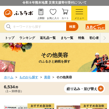
令和８年熊本地震 災害支援寄付受付について
上限額
お気に入り
カート
メニュー
検索
トップ
ランキング
返礼品一覧
まち一覧
特集
初心者ガイド
その他美容
のふるさと納税を探す
ホーム
ものから探す
美容
その他美容
6,534
件
絞り込み・並び替え
（1～30件目）