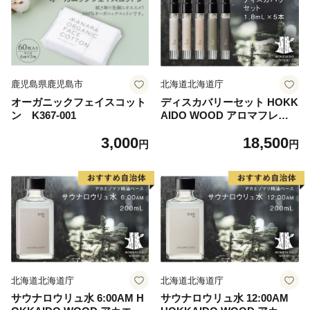
鹿児島県鹿児島市
北海道北海道庁
オーガニックフェイスコット
ディスカバリーセット HOKK
ン K367-001
AIDO WOOD アロマフレグ
ランス アカエゾマツ精油 天
3,000
18,500
然 エッセンシャルオイル ギ
円
円
フト プレゼント 森林浴 北海
道 F6S-757
北海道北海道庁
北海道北海道庁
サウナロウリュ水 6:00AM H
サウナロウリュ水 12:00AM