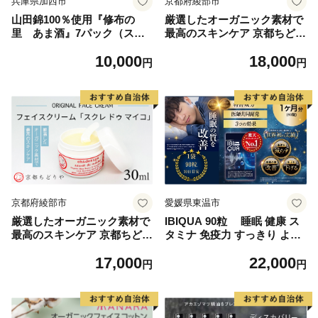
兵庫県加西市
京都府綾部市
山田錦100％使用『修布の
厳選したオーガニック素材で
里 あま酒』7パック（スト
最高のスキンケア 京都ちどり
レートタイプ） 飲料 ドリン
やオリジナルフェイスクリー
10,000
18,000
ク 美容
ム「スクレ ドゥ ゲイコ」30
円
円
ml / スキンケア クリーム コ
スメ 綾部市 / 株式会社京都ち
どりや［BSCJ003］
京都府綾部市
愛媛県東温市
厳選したオーガニック素材で
IBIQUA 90粒 睡眠 健康 ス
最高のスキンケア 京都ちどり
タミナ 免疫力 すっきり よく
やオリジナルフェイスクリー
寝れる いびき 快眠 不眠 健康
17,000
22,000
ム「スクレ ドゥ マイコ」30
食品 睡眠改善 睡眠助ける 生
円
円
ml / スキンケア クリーム コ
活向上
スメ 綾部市 / 株式会社京都ち
どりや［BSCJ002］