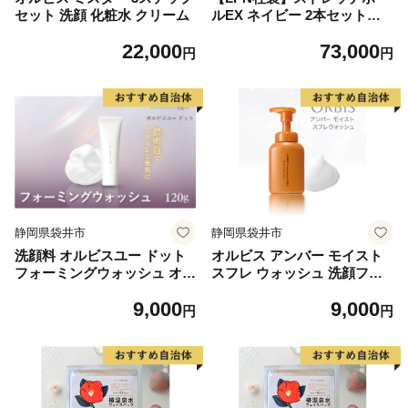
セット 洗顔 化粧水 クリーム
ルEX ネイビー 2本セット
【正規品 セルフケア ストレ
22,000
73,000
ッチ エクササイズ 腰痛 肩こ
円
円
り 体幹 コアトレ】
静岡県袋井市
静岡県袋井市
洗顔料 オルビスユー ドット
オルビス アンバー モイスト
フォーミングウォッシュ オル
スフレ ウォッシュ 洗顔フォ
ビス 医薬部外品 スキンケア
ーム 洗顔料 スキンケア 化粧
9,000
9,000
洗顔 美容
品 美容 静岡県 袋井市
円
円