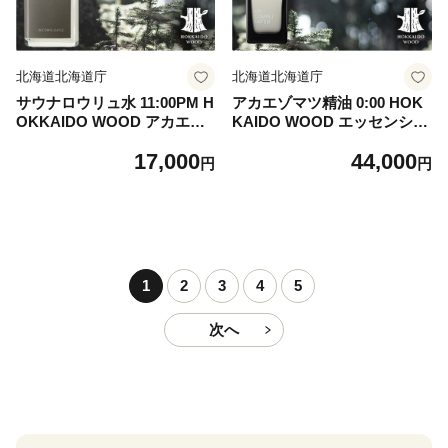
北海道北海道庁
北海道北海道庁
サウナロウリュ水 11:00PM H
アカエゾマツ精油 0:00 HOK
OKKAIDO WOOD アカエゾ
KAIDO WOOD エッセンシャ
マツ精油 ロウリュ用 アロマ
ルオイル アロマフレグランス
17,000
44,000
水 アロマウォーター フレグ
アカエゾマツ精油 天然 ギフ
円
円
ランスウォーター 天然 ギフ
ト プレゼント 森林浴 北海道
ト プレゼント 森林浴 北海道
F6S-495
F6S-494
1
2
3
4
5
次へ