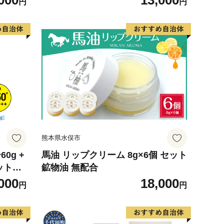
000
13,000
円
円
スポーツ にも】
熊本県水俣市
0g +
馬油 リップクリーム 8g×6個 セット
ット
鉱物油 無配合
UV耐水
000
18,000
円
円
ツ に