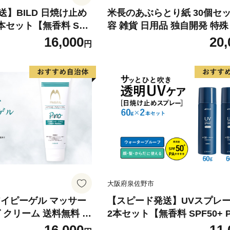
】BILD 日焼け止め
米長のあぶらとり紙 30個セッ
本セット【無香料 SPF
容 雑貨 日用品 独自開発 特殊
++ UV耐水性★★ 日用品
らかい 繊維 ミクロ 吸脂力 麻
16,000
20,
円
ツ にも】
和紙 隙間 極限 追及 贅沢品
大阪府泉佐野市
アイピーゲル マッサー
【スピード発送】UVスプレ
 クリーム 送料無料 美
2本セット【無香料 SPF50+ P
+ UV耐水性★★ 日用品 ゴル