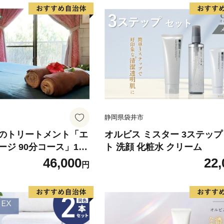
静岡県袋井市
のトリートメント「エ
オルビス ミスター 3ステップ
ジ 90分コース」1名
ト 洗顔 化粧水 クリーム
トリートメント アロマ
46,000
22,
円
イル ストレッチ 癒や
グ オイルトリートメン
 手技 五感 香り 音 触
上 セッション スキンシ
ロン