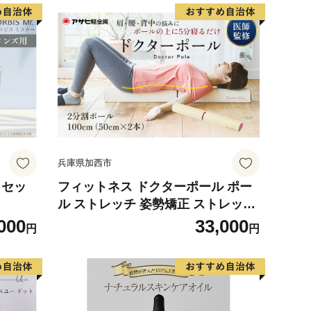
兵庫県加西市
 セッ
フィットネス ドクターポール ポー
ル ストレッチ 姿勢矯正 ストレッチ
用ポール ヨガポール アサヒ軽金属
000
33,000
円
円
リセット 姿勢 ヨガ 健康 首 肩 背中
腰 ほぐす おうち時間 美容 運動 室
内 日用品