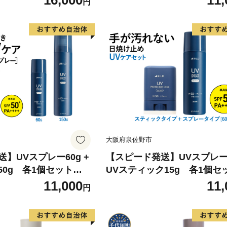
16,000
11,
円
ーツ にも】
大阪府泉佐野市
】UVスプレー60g +
【スピード発送】UVスプレー6
50g 各1個セット
UVスティック15g 各1個セ
0+ PA++++ UV耐水
【無香料 SPF50+ PA++++ 
11,000
11,
円
 ゴルフ スポーツ に
性★★ 日用品 ゴルフ スポー
も】