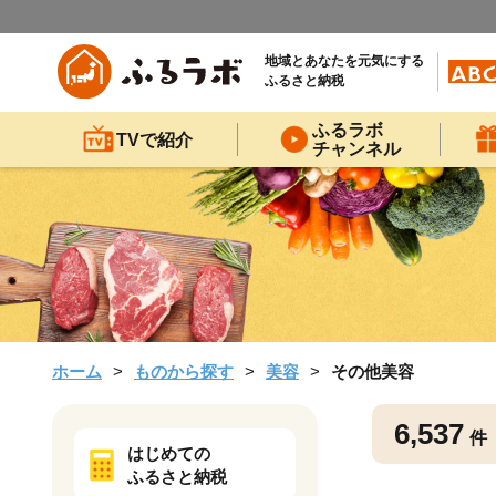
地域とあなたを元気にする
ふるさと納税
ふるラボ
TVで紹介
チャンネル
ホーム
ものから探す
美容
その他美容
6,537
件
はじめての
ふるさと納税