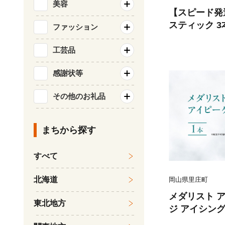
美容
【スピード発送
スティック 3
ファッション
50+ PA++
ゴルフ スポー
工芸品
感謝状等
その他のお礼品
まちから探す
すべて
北海道
岡山県里庄町
メダリスト 
東北地方
ジ アイシング
容 馬油