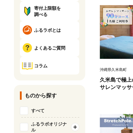
寄付上限額を
調べる
ふるラボとは
よくあるご質問
コラム
沖縄県久米島町
久米島で極上
サレンマッサー
様ご利用券 
ものから探す
エッセンス オ
し ヒーリン
すべて
ト マッサージ
れる 瞑想 極
ふるラボオリジナ
ル
ップ 施術 サ