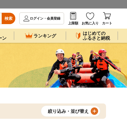
検索
ログイン・会員登録
上限額
お気に入り
カート
はじめての
ランキング
ーン
ふるさと納税
絞り込み・並び替え