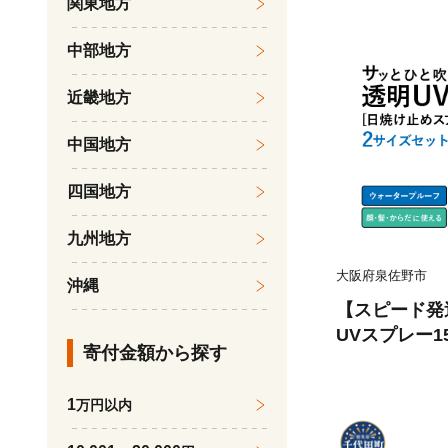
関東地方
中部地方
近畿地方
中国地方
四国地方
九州地方
大阪府泉佐野市
沖縄
【スピード発送
UVスプレー1
寄付金額から探す
【無香料 SPF5
性★★ 日用品
1
万円以内
も】