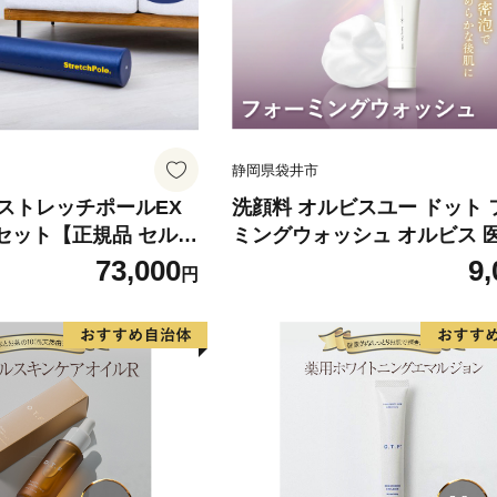
静岡県袋井市
】ストレッチポールEX
洗顔料 オルビスユー ドット 
本セット【正規品 セルフ
ミングウォッシュ オルビス 
チ エクササイズ 腰痛
外品 スキンケア 洗顔 美容
73,000
9,
円
コアトレ】