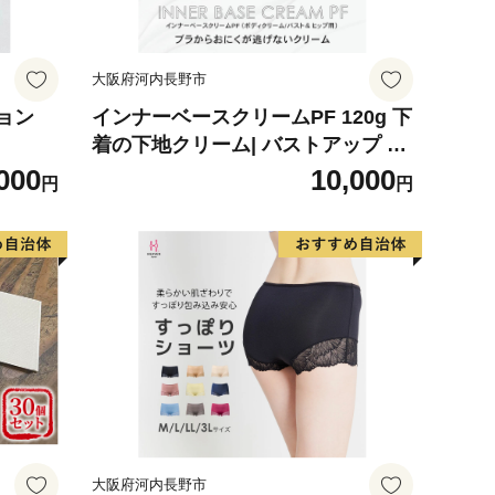
大阪府河内長野市
ョン
インナーベースクリームPF 120g 下
着の下地クリーム| バストアップ ヒ
ップアップ ヒップ バストクリーム
000
10,000
円
円
保湿 乾燥 ボディークリーム ボディ
クリーム 乾燥肌 バストケアクリー
ム フェムテック バストケア フェム
ケア 保湿クリーム クリーム 保湿剤
大阪府河内長野市