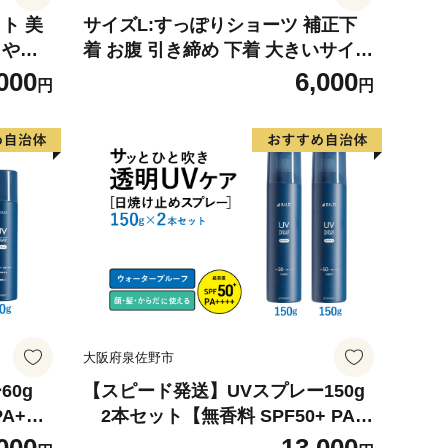
ト 美
サイズL:すっぽりショーツ 補正下
 やわ
着 お腹 引き締め 下着 大きいサイズ
 美濃
ショーツ 響かない レディース 下腹
000
6,000
円
円
レース レースショーツ 深め ヘブン
ジャパン HEAVEN Japan
大阪府泉佐野市
ー60g
【スピード発送】UVスプレー150g
A+++
2本セット【無香料 SPF50+ PA+
フ スポ
+++ UV耐水性★★ 日用品 ゴルフ