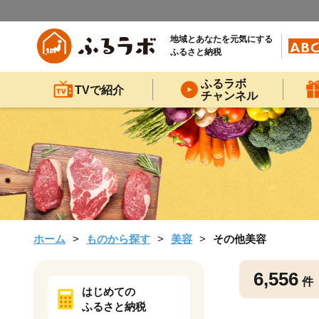
地域とあなたを元気にする
ふるさと納税
ふるラボ
TVで紹介
チャンネル
ホーム
ものから探す
美容
その他美容
6,556
件
はじめての
ふるさと納税