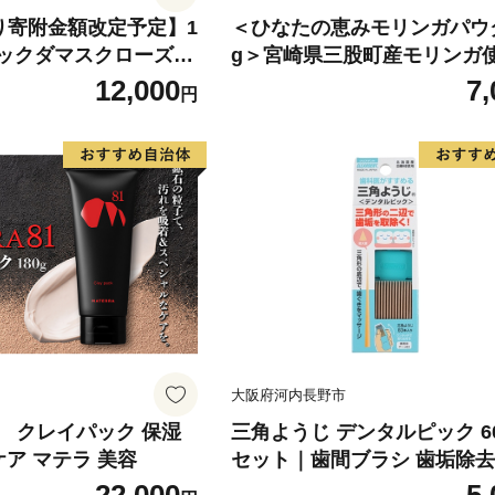
)より寄附金額改定予定】1
＜ひなたの恵みモリンガパウ
ニックダマスクローズウ
g＞宮崎県三股町産モリンガ使
 KN047-003-01
なたモリンガ パウダータイプ
12,000
7,
円
61-ys】【吉原建設株式会社
大阪府河内長野市
81 クレイパック 保湿
三角ようじ デンタルピック 6
ケア マテラ 美容
セット｜歯間ブラシ 歯垢除去
きマッサージ 虫歯予防 歯周