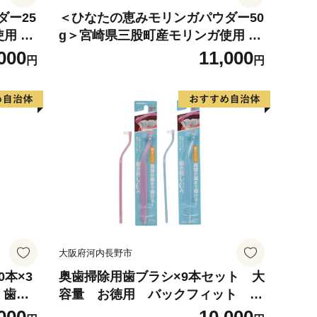
ダー25
＜ひなたの恵みモリンガパウダー50
用 ひ
g＞宮崎県三股町産モリンガ使用 ひ
【MI2
なたモリンガ パウダータイプ【MI2
000
11,000
円
円
】
62-ys】【吉原建設株式会社】
大阪府河内長野市
0本×3
奥歯掃除用歯ブラシ×9本セット 大
 歯ぐ
容量 お徳用 バックフィット ク
病ケア
リアデント 虫歯 オーラルケア