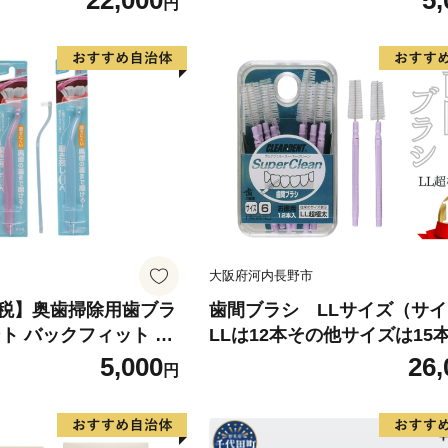
22,000
5,
円
歯科医推奨 国産白樺材使用 
間ようじ 携帯便利なオーラ
グッズ 歯科専用品 高評価人
テム デンタルケア用品 無添加
素材 予防歯科実践グッズ 虫
周病予防に最適 自宅・外出先
間清掃用具 送料無料 河内長
地域返礼品
大阪府河内長野市
税】奥歯掃除用歯ブラ
歯間ブラシ LLサイズ（サイ
ト バックフィット 4
LLは12本その他サイズは15本
歯の裏まで届く 専用
セット 大容量 お徳用 クリ
5,000
26,
円
 二段グリップ 歯周ケ
ト 隙間汚れ 歯磨き ハミガキ
オーラルケア 歯ブラシ
オーラルケア 歯石 歯垢 虫歯
ルケア 大人用 日本製
サイズ｜こだわりの逸品 地