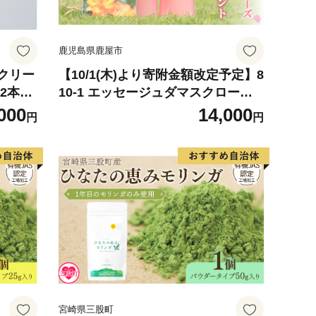
鹿児島県鹿屋市
クリー
【10/1(木)より寄附金額改定予定】8
2本入
10-1 エッセージュダマスクローズ
シャンプー＆エッセージュアウトバ
000
14,000
円
円
ストリートメント KN047-001
宮崎県三股町