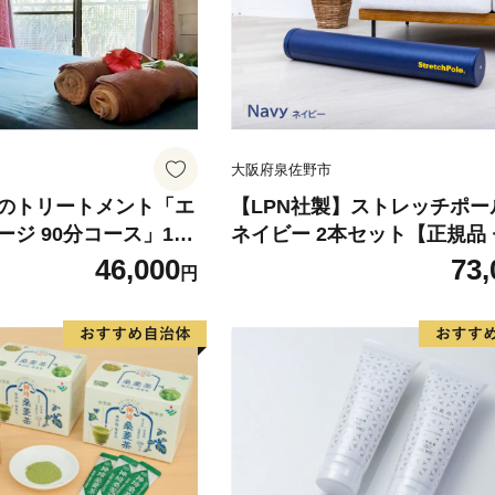
大阪府泉佐野市
のトリートメント「エ
【LPN社製】ストレッチポー
ジ 90分コース」1名
ネイビー 2本セット【正規品
トリートメント アロマ
ケア ストレッチ エクササイズ
46,000
73,
円
イル ストレッチ 癒や
肩こり 体幹 コアトレ】
グ オイルトリートメン
 手技 五感 香り 音 触
上 セッション スキンシ
ロン