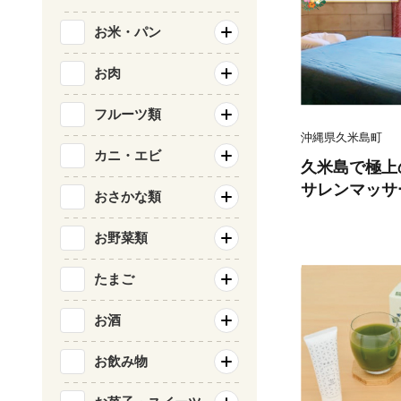
お米・パン
お肉
フルーツ類
沖縄県久米島町
カニ・エビ
久米島で極上
サレンマッサー
おさかな類
様ご利用券 
エッセンス オ
お野菜類
し ヒーリン
ト マッサージ
たまご
れる 瞑想 極
お酒
ップ 施術 サ
お飲み物