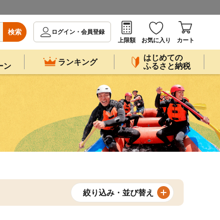
検索
ログイン・会員登録
上限額
お気に入り
カート
はじめての
ランキング
ーン
ふるさと納税
絞り込み・並び替え