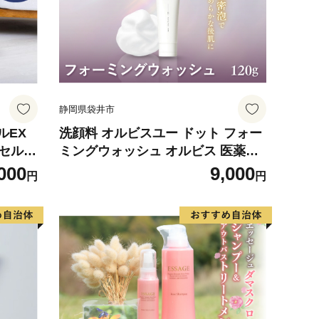
静岡県袋井市
ルEX
洗顔料 オルビスユー ドット フォー
 セルフ
ミングウォッシュ オルビス 医薬部
 腰痛
外品 スキンケア 洗顔 美容
000
9,000
円
円