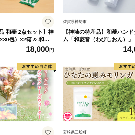
佐賀県神埼市
品 和菱 2点セット】神
【神埼の特産品】和菱ハンド
30包）×2箱 & 和菱
ム「和菱音（わびしおん）」 
本(H066121)
り(H066122)
18,000
14,
円
宮崎県三股町