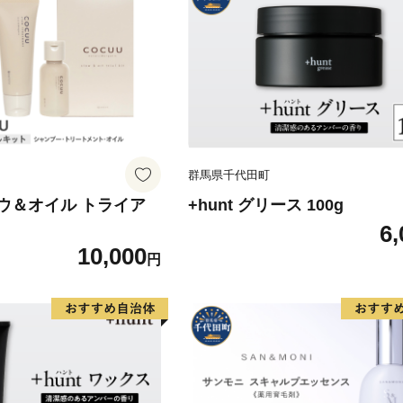
内長野市
品 ギフト 自分用 人気 おす
群馬県千代田町
ロウ＆オイル トライア
+hunt グリース 100g
6,
10,000
円