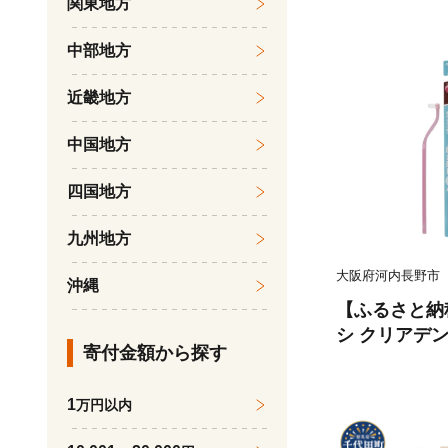
関東地方
中部地方
近畿地方
中国地方
四国地方
九州地方
大阪府河内長野市
沖縄
【ふるさと納
シ クリアデン
寄付金額から探す
本セット｜奥
設計 歯垢除去
1
万円以内
ア 虫歯予防 
セット デンタ