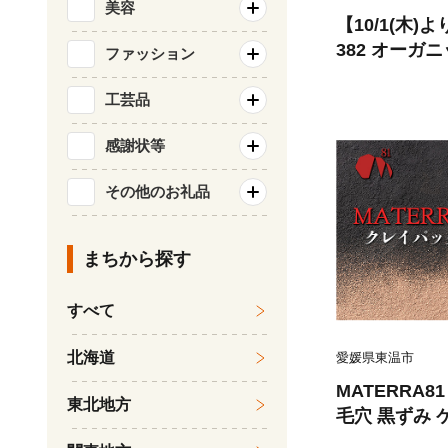
美容
【10/1(木
382 オーガ
ファッション
ォーター200ml
工芸品
感謝状等
その他のお礼品
まちから探す
すべて
北海道
愛媛県東温市
MATERRA
東北地方
毛穴 黒ずみ 