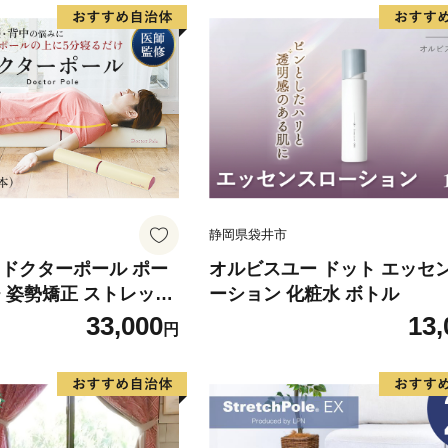
静岡県袋井市
 ドクターポール ポー
オルビスユー ドット エッセ
 姿勢矯正 ストレッチ
ーション 化粧水 ボトル
ガポール アサヒ軽金属
33,000
13,
円
 ヨガ 健康 首 肩 背中
うち時間 美容 運動 室