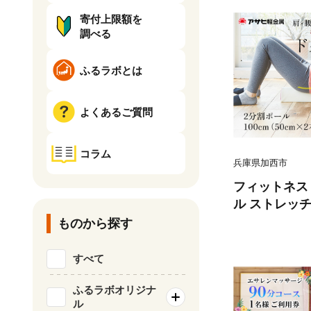
寄付上限額を
調べる
ふるラボとは
よくあるご質問
コラム
兵庫県加西市
フィットネス
ル ストレッチ
用ポール ヨ
ものから探す
リセット 姿勢
腰 ほぐす お
すべて
内 日用品
ふるラボオリジナ
ル