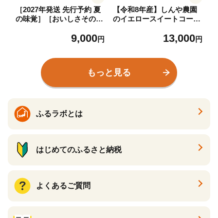
［2027年発送 先行予約 夏
【令和8年産】しんや農園
の味覚］［おいしさそのま
のイエロースイートコーン
ま］訳アリ 潮風ホワイト 5
「ゴールドラッシュ」10本
9,000
13,000
kg 1セット とうもろこし
野菜 北海道産 とうもろこ
円
円
トウモロコシ 白 コーン と
し 甘みが強い 食べ応え 新
うもろこし BBQ 焼き肉 白
鮮 国産 【北海道上富良野
浜町
町産】
もっと見る
ふるラボとは
はじめてのふるさと納税
よくあるご質問