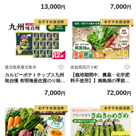
袋 K194-002_02
風味 12袋 K194-003_01
13,000
7,000
円
円
鹿児島県鹿児島市
高知県四万十町
カルビーポテトチップス九州
【栽培期間中、農薬・化学肥
味自慢 有明海産佐賀のり味 1
料不使用】】桐島畑の季節野
2袋 K194-003_02
菜詰め合わせ(5種類)(定期便1
7,000
72,000
2か月コース)／Rfkh-A02
円
円