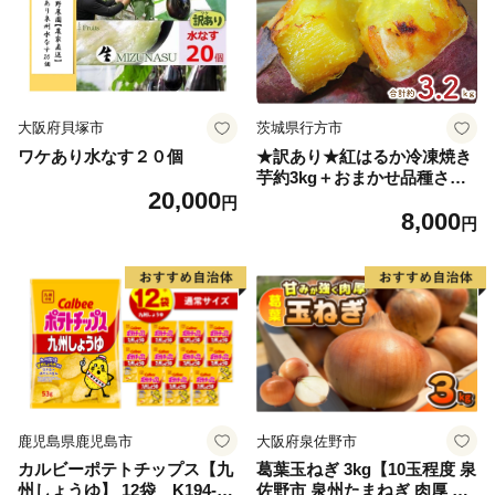
大阪府貝塚市
茨城県行方市
ワケあり水なす２０個
★訳あり★紅はるか冷凍焼き
芋約3kg＋おまかせ品種さつ
20,000
まいも 合計約3.2kg｜さつ
円
8,000
まいも サツマイモ さつま芋
円
焼き芋 やきいも 冷凍 冷凍焼
き芋 訳あり 訳アリ 紅はるか
茨城県 行方市(EY-25)
鹿児島県鹿児島市
大阪府泉佐野市
カルビーポテトチップス【九
葛葉玉ねぎ 3kg【10玉程度 泉
州しょうゆ】 12袋 K194-00
佐野市 泉州たまねぎ 肉厚 甘