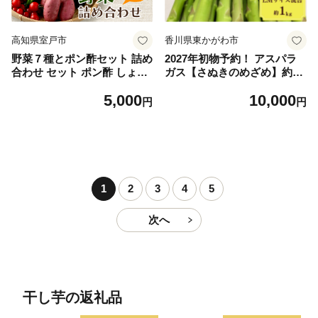
高知県室戸市
香川県東かがわ市
野菜７種とポン酢セット 詰め
2027年初物予約！ アスパラ
合わせ セット ポン酢 しょう
ガス【さぬきのめざめ】約1k
ゆ ゆず 新鮮 お鍋 野菜ジュー
g LM混合
5,000
10,000
ス 野菜スープ 惣菜 BBQ バ
円
円
ーベキュー
1
2
3
4
5
次へ
干し芋の返礼品