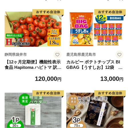
静岡県袋井市
鹿児島県鹿児島市
【12ヶ月定期便】機能性表示
カルビー ポテトチップス BI
食品 Hapitoma ハピトマ 訳あ
GBAG【うすしお】12袋 K
り（1.8kg）【配送不可：北
194-002_04
120,000
13,000
海道・沖縄・離島】健康 ヘル
円
円
シー 人気 厳選 野菜 緑黄色野
菜 産地直送 ダブル成分 GAB
A リコピン トマト 国産 静岡
県産 袋井市産 食材