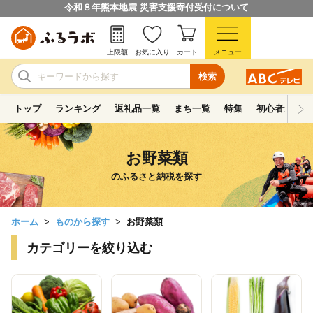
令和８年熊本地震 災害支援寄付受付について
上限額
お気に入り
カート
メニュー
検索
トップ
ランキング
返礼品一覧
まち一覧
特集
初心者ガイド
お野菜類
のふるさと納税を探す
ホーム
ものから探す
お野菜類
カテゴリーを絞り込む