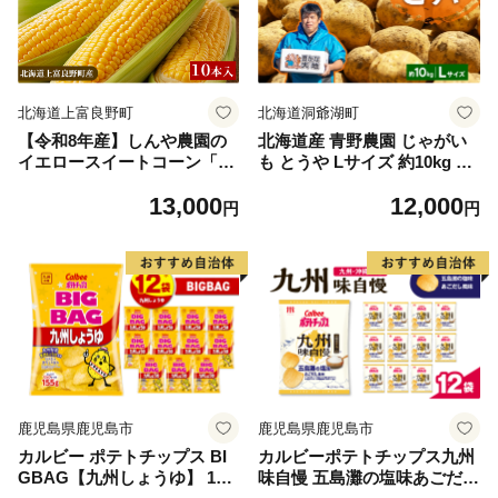
北海道上富良野町
北海道洞爺湖町
【令和8年産】しんや農園の
北海道産 青野農園 じゃがい
イエロースイートコーン「ゴ
も とうや Lサイズ 約10kg 20
ールドラッシュ」10本 野菜
26年10月初旬～12月下旬頃お
13,000
12,000
北海道産 とうもろこし 甘み
届け 先行予約 北海道 ジャガ
円
円
が強い 食べ応え 新鮮 国産
イモ トウヤ 馬鈴薯 ポテト 芋
【北海道上富良野町産】
いも イモ 黄色 旬 野菜 農作
物 産地直送 お取り寄せ 国産
鹿児島県鹿児島市
鹿児島県鹿児島市
カルビー ポテトチップス BI
カルビーポテトチップス九州
GBAG【九州しょうゆ】 12
味自慢 五島灘の塩味あごだし