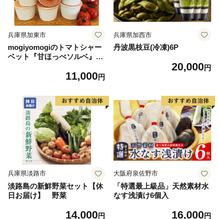
兵庫県加東市
兵庫県加西市
mogiyomogiのトマトシャー
丹波黒枝豆(冷凍)6P
ベット『甘ほっぺソルベ』&
20,000
よもぎジェラート『チョコも
円
11,000
ぎ』各3個セット [野菜 アイ
円
ス 詰め合わせ] お菓子 冷凍
兵庫県淡路市
大阪府泉佐野市
淡路島の新鮮野菜セット【休
「特選最上級品」天然素材水
日お届け】 野菜
なす浅漬け6個入
14,000
16,000
円
円