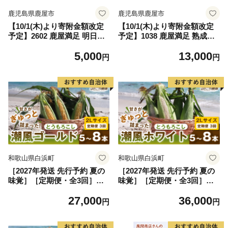
鹿児島県鹿屋市
鹿児島県鹿屋市
【10/1(木)より寄附金額改定
【10/1(木)より寄附金額改定
予定】2602 鹿屋満足 明日葉
予定】1038 鹿屋満足 熟成蒸
パウダー30g KN026-007
し 黒生姜パウダー 25g×3
5,000
13,000
袋 KN026-023-02
円
円
和歌山県白浜町
和歌山県白浜町
［2027年発送 先行予約 夏の
［2027年発送 先行予約 夏の
味覚］［定期便・全3回］潮
味覚］［定期便・全3回］潮
風ゴールド 2Lサイズ 5～8本
風ホワイト 2Lサイズ 5～8本
27,000
36,000
1セット とうもろこし トウモ
1セット とうもろこし トウモ
円
円
ロコシ ゴールドラッシュ 黄
ロコシ 白 コーン とうもろこ
色 スイートコーン 茹でとう
し BBQ 焼き肉 白浜町