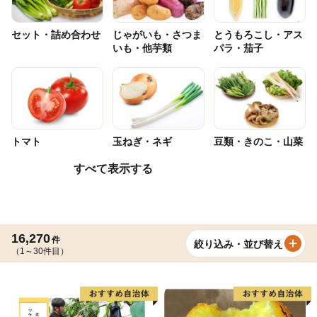
セット・詰め合わせ
じゃがいも・さつま
とうもろこし・アス
いも・他芋類
パラ・茄子
トマト
玉ねぎ・ネギ
豆類・きのこ・山菜
すべて表示する
16,270
件
絞り込み・並び替え
（1～30件目）