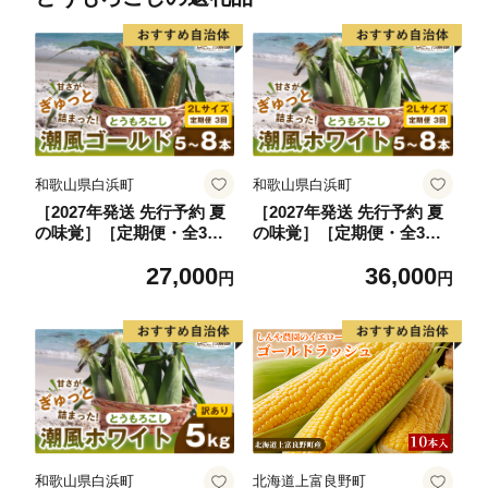
和歌山県白浜町
和歌山県白浜町
［2027年発送 先行予約 夏
［2027年発送 先行予約 夏
の味覚］［定期便・全3
の味覚］［定期便・全3
回］潮風ゴールド 2Lサイ
回］潮風ホワイト 2Lサイ
27,000
36,000
ズ 5～8本 1セット とうも
ズ 5～8本 1セット とうも
円
円
ろこし トウモロコシ ゴー
ろこし トウモロコシ 白 コ
ルドラッシュ 黄色 スイー
ーン とうもろこし BBQ 焼
トコーン 茹でとうもろこ
き肉 白浜町
し BBQ 焼き肉 白浜町
和歌山県白浜町
北海道上富良野町