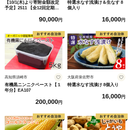
【10/1(木)より寄附金額改定
特選水なす浅漬け＆生なす 8
予定】2511 【全12回定期
個入り
便】紅はるか冷凍焼き芋 約2
90,000
16,000
kg×12回 KN026-T01
円
円
高知県須崎市
大阪府泉佐野市
有機黒ニンニクペースト【１
特選水なす浅漬け 8個入り
年分】EA107
16,000
円
200,000
円