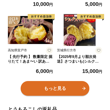
10,000
5,000
行予約 行方台地 さつまい
さつま芋 野菜 サツマイモ
円
円
も 茨城県(CU-55-7)
焼き芋 甘い スイートポテ
ト 旬 やさい 家庭用
高知県室戸市
茨城県行方市
【 先行予約 】 数量限定 掘
【2025年9月より順次発
りたて！あま〜い 訳あり
送】さつまいも(シルクス
新さつまいも 4kg 紅まさり
イート) 約5kg｜さつまい
6,000
15,000
芋 さつま芋 野菜 サツマイ
も 芋 サツマイモ シルクス
円
円
モ 甘い 焼き芋 やきいも ス
イート 先行予約 茨城県 行
イートポテト 旬 やさい 家
方市(HP-2)
庭用
もっと見る
とうもろこしの返礼品