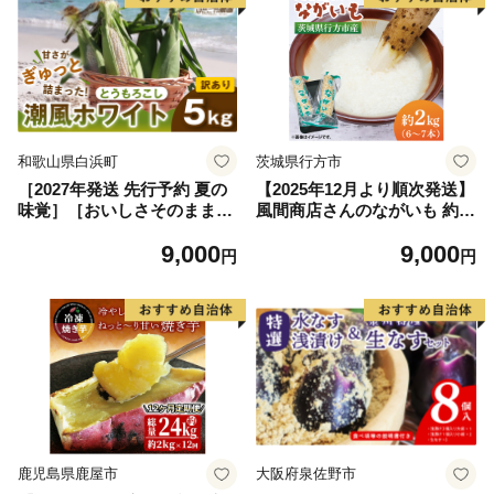
もろこし BBQ 焼き肉 白浜町
和歌山県白浜町
茨城県行方市
［2027年発送 先行予約 夏の
【2025年12月より順次発送】
味覚］［おいしさそのまま］
風間商店さんのながいも 約2
訳アリ 潮風ホワイト 5kg 1セ
kg(6～7本)｜ながいも いも
9,000
9,000
ット とうもろこし トウモロ
芋 長芋 野菜 やさい 人気 美
円
円
コシ 白 コーン とうもろこし
容 健康 腸活 味噌汁 天ぷら
BBQ 焼き肉 白浜町
茨城県 行方市 行方市産(HO-
1)
鹿児島県鹿屋市
大阪府泉佐野市