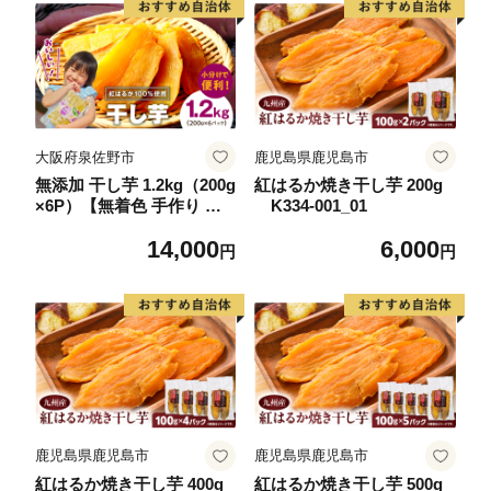
大阪府泉佐野市
鹿児島県鹿児島市
無添加 干し芋 1.2kg（200g
紅はるか焼き干し芋 200g
×6P）【無着色 手作り 小
K334-001_01
分け さつまいも さつま芋
14,000
6,000
ほしいも 干しいも 紅はる
円
円
か 国産 小分け スイーツ グ
ルテンフリー】
鹿児島県鹿児島市
鹿児島県鹿児島市
紅はるか焼き干し芋 400g
紅はるか焼き干し芋 500g