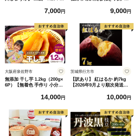
2_01
い】
7,000
9,000
円
円
大阪府泉佐野市
茨城県行方市
無添加 干し芋 1.2kg（200g×
【訳あり】 紅はるか 約7kg
6P）【無着色 手作り 小分け
【2026年9月より順次発送】
さつまいも さつま芋 ほしい
｜紅はるか 無選別 先行予約
14,000
10,000
も 干しいも 紅はるか 国産 小
行方台地 さつまいも 茨城県
円
円
分け スイーツ グルテンフリ
(CU-55-7)
ー】