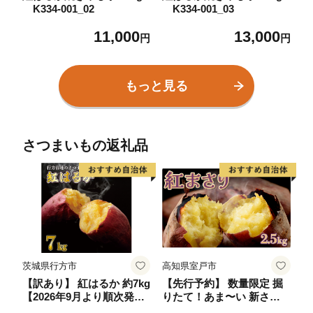
K334-001_02
K334-001_03
11,000
13,000
円
円
もっと見る
さつまいもの返礼品
茨城県行方市
高知県室戸市
【訳あり】 紅はるか 約7kg
【先行予約】 数量限定 掘
【2026年9月より順次発
りたて！あま〜い 新さつ
送】｜紅はるか 無選別 先
まいも 紅まさり 2.5kg 芋