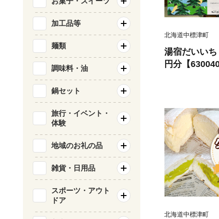
お菓子・スイーツ
加工品等
北海道中標津町
麺類
湯宿だいいち 
円分【63004
調味料・油
鍋セット
旅行・イベント・
体験
地域のお礼の品
雑貨・日用品
スポーツ・アウト
ドア
北海道中標津町