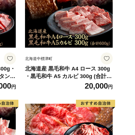
北海道中標津町
00g・
北海道産 黒毛和牛 A4 ロース 300g
牛タン
・黒毛和牛 A5 カルビ 300g (合計60
0901】
0g)【5701001】
000
20,000
円
円