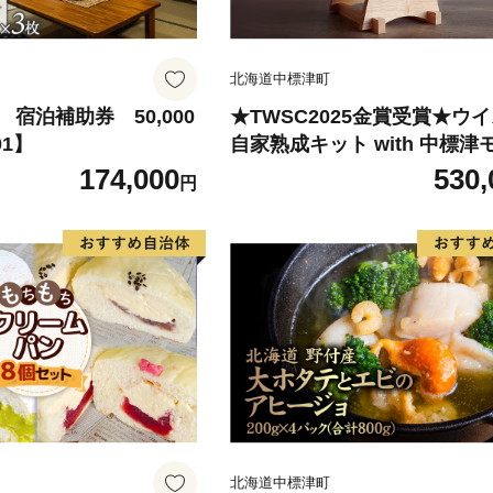
北海道中標津町
宿泊補助券 50,000
★TWSC2025金賞受賞★ウ
01】
自家熟成キット with 中標津
ト・ニューポット原酒【5400
174,000
530,
円
北海道中標津町