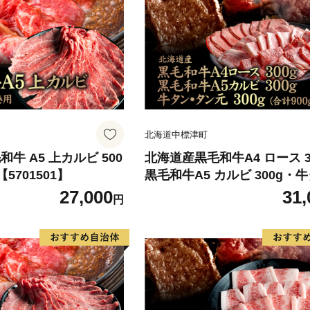
北海道中標津町
牛 A5 上カルビ 500
北海道産黒毛和牛A4 ロース 3
5701501】
黒毛和牛A5 カルビ 300g・
タン元300g(合計900g)【570
27,000
31,
円