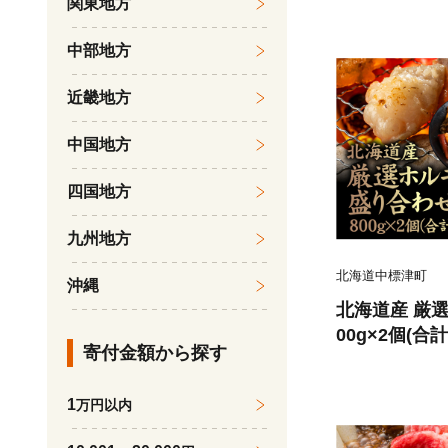
関東地方
中部地方
近畿地方
中国地方
四国地方
九州地方
北海道中標津町
沖縄
北海道産 厳
00g×2個(合
寄付金額から探す
700601】
1
万円以内