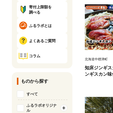
寄付上限額を
調べる
ふるラボとは
よくあるご質問
コラム
北海道中標津町
知床ジンギス
ンギスカン味
肩ロース900g
ものから探す
1】
すべて
ふるラボオリジナ
ル