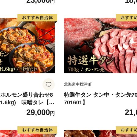
23,000
18,
円
北海道中標津町
選ホルモン盛り合わせ8
特選牛タン タン中・タン先70
計1.6kg) 味噌タレ【5
701601】
29,000
21,
円