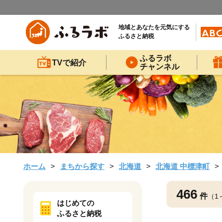
地域とあなたを元気にする
ふるさと納税
ふるラボ
TVで紹介
チャンネル
ホーム
まちから探す
北海道
北海道 中標津町
466
件
（1
はじめての
ふるさと納税