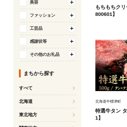
美容
もちもちクリ
800601】
ファッション
工芸品
感謝状等
その他のお礼品
まちから探す
すべて
北海道
北海道中標津町
特選牛タン タン
東北地方
1】