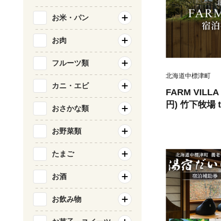
お米・パン
お肉
フルーツ類
北海道中標津町
カニ・エビ
FARM VILL
円) 竹下牧場 ta
おさかな類
101】
お野菜類
たまご
お酒
お飲み物