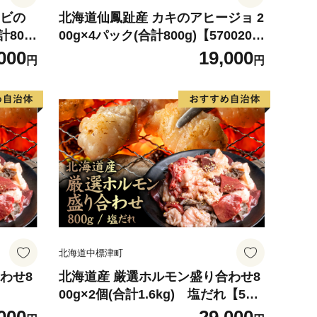
エビの
北海道仙鳳趾産 カキのアヒージョ 2
計800
00g×4パック(合計800g)【570020
1】
000
19,000
円
円
北海道中標津町
わせ8
北海道産 厳選ホルモン盛り合わせ8
00g×2個(合計1.6kg) 塩だれ【570
0501】