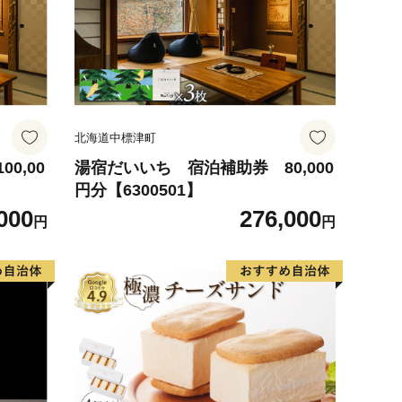
北海道中標津町
0,00
湯宿だいいち 宿泊補助券 80,000
円分【6300501】
000
276,000
円
円