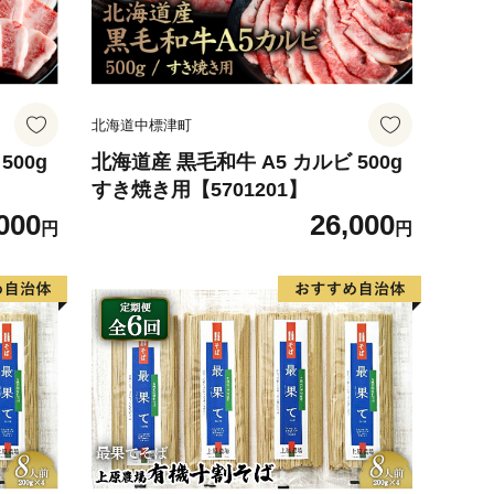
北海道中標津町
500g
北海道産 黒毛和牛 A5 カルビ 500g
すき焼き用【5701201】
000
26,000
円
円