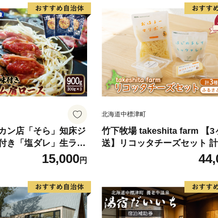
北海道中標津町
カン店「そら」知床ジ
竹下牧場 takeshita farm 
付き「塩ダレ」生ラム
送】リコッタチーズセット 計4
（300g×3）【160040
【2401802】
15,000
44,
円