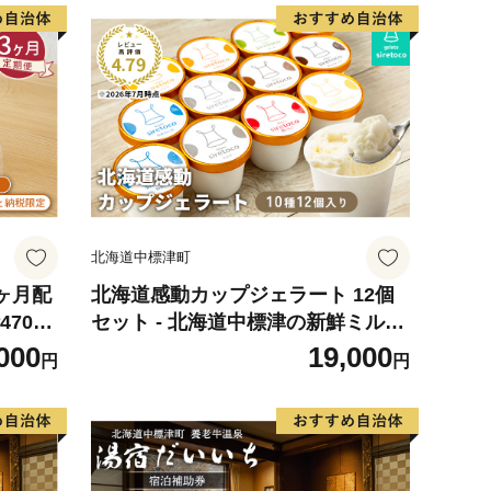
北海道中標津町
【3ヶ月配
北海道感動カップジェラート 12個
70g
セット - 北海道中標津の新鮮ミルク
を贅沢に使用【1200103】
000
19,000
円
円