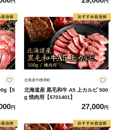
000
29,000
円
円
北海道中標津町
0g【5
北海道産 黒毛和牛 A5 上カルビ 500
g 焼肉用【5701401】
000
27,000
円
円