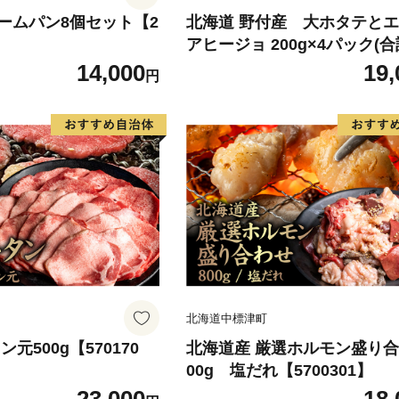
ームパン8個セット【2
北海道 野付産 大ホタテと
アヒージョ 200g×4パック(合
g)【5700101】
14,000
19,
円
北海道中標津町
元500g【570170
北海道産 厳選ホルモン盛り合
00g 塩だれ【5700301】