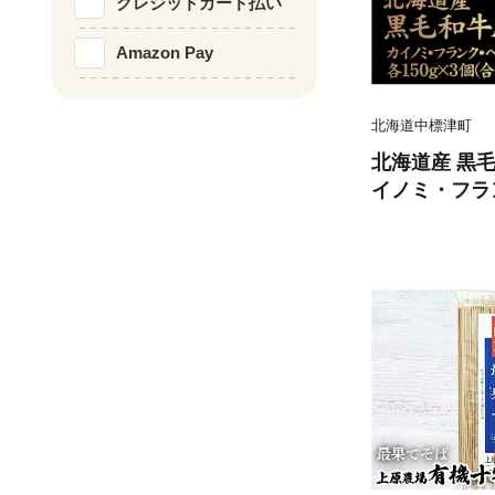
クレジットカード払い
Amazon Pay
北海道中標津町
北海道産 黒毛和
イノミ・フラ
0g×3個(合計
00801】