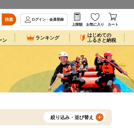
検索
ログイン・会員登録
上限額
お気に入り
カート
はじめての
ランキング
ーン
ふるさと納税
絞り込み・並び替え