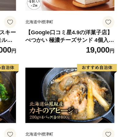
北海道中標津町
イスキー
【Google口コミ星4.9の洋菓子店】
モル
べつかい 極濃チーズサンド 4個入り
402】
×2箱【5201001】
000
19,000
円
円
北海道中標津町