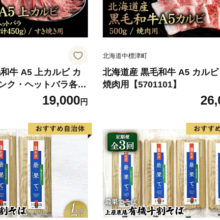
北海道中標津町
牛 A5 上カルビ カ
北海道産 黒毛和牛 A5 カルビ 
ンク・ヘットバラ各15
焼肉用【5701101】
450g) すき焼き用【57
19,000
26,
円