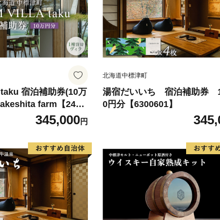
北海道中標津町
A taku 宿泊補助券(10万
湯宿だいいち 宿泊補助券 10
keshita farm【2403
0円分【6300601】
345,000
345,
円