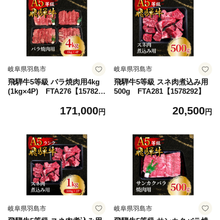
岐阜県羽島市
岐阜県羽島市
飛騨牛5等級 バラ焼肉用4kg
飛騨牛5等級 スネ肉煮込み用
(1kg×4P) FTA276【157828
500g FTA281【1578292】
7】
171,000
20,500
円
円
岐阜県羽島市
岐阜県羽島市