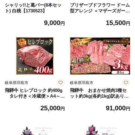
シャリッ!!と葛バー(8本セッ
プリザーブドフラワー ドーム
ト) 白桃【1730523】
型アレンジ ＜マザーズガーデ
ン(オレンジ)＞【1745808】
9,000
15,500
円
円
岐阜県羽島市
岐阜県羽島市
飛騨牛 ヒレブロック 約400g
飛騨牛 おまかせ焼肉3種セ
タレ付き＜冷蔵便＞A4～A
ット約3kg(各約1kg)訳あり
5等級黒毛和牛【1742490】
BBQ 上カルビ・ロースなど
25,000
91,000
【1739048】
円
円