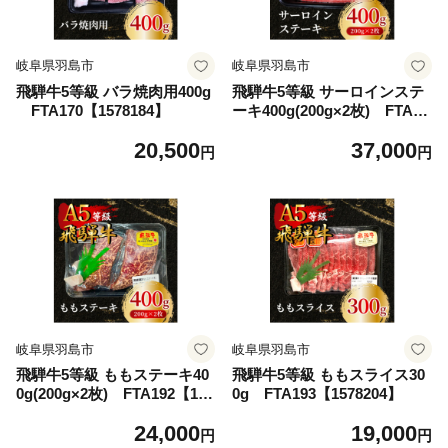
岐阜県羽島市
岐阜県羽島市
飛騨牛5等級 バラ焼肉用400g
飛騨牛5等級 サーロインステ
FTA170【1578184】
ーキ400g(200g×2枚) FTA18
9【1578190】
20,500
37,000
円
円
岐阜県羽島市
岐阜県羽島市
飛騨牛5等級 ももステーキ40
飛騨牛5等級 ももスライス30
0g(200g×2枚) FTA192【157
0g FTA193【1578204】
8199】
24,000
19,000
円
円