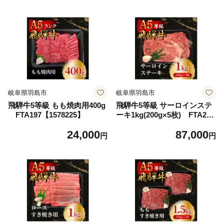
岐阜県羽島市
岐阜県羽島市
飛騨牛5等級 もも焼肉用400g
飛騨牛5等級 サーロインステ
FTA197【1578225】
ーキ1kg(200g×5枚) FTA266
【1578231】
24,000
87,000
円
円