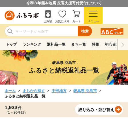
令和８年熊本地震 災害支援寄付受付について
上限額
お気に入り
カート
メニュー
検索
トップ
ランキング
返礼品一覧
まち一覧
特集
初心者ガイド
- 岐阜県 羽島市 -
ふるさと納税返礼品一覧
ホーム
まちから探す
中部地方
岐阜県 羽島市
ふるさと納税返礼品一覧
1,933
件
絞り込み・並び替え
（1～30件目）