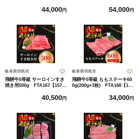
6【1576994】
44,000
54,000
円
円
岐阜県羽島市
岐阜県羽島市
飛騨牛5等級 サーロインすき
飛騨牛5等級 ももステーキ60
焼き用500g FTA167【1578
0g(200g×3枚) FTA168【157
156】
8171】
40,500
34,000
円
円