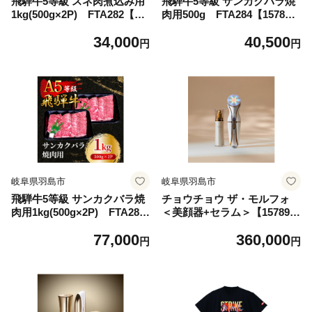
飛騨牛5等級 スネ肉煮込み用
飛騨牛5等級 サンカクバラ焼
1kg(500g×2P) FTA282【15
肉用500g FTA284【157830
78295】
0】
34,000
40,500
円
円
岐阜県羽島市
岐阜県羽島市
飛騨牛5等級 サンカクバラ焼
チョウチョウ ザ・モルフォ
肉用1kg(500g×2P) FTA285
＜美顔器+セラム＞【157894
【1578303】
0】
77,000
360,000
円
円