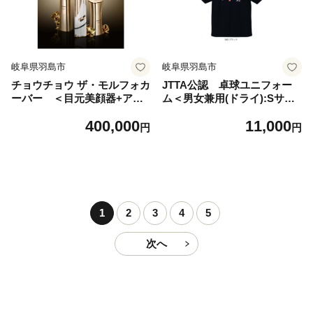
岐阜県羽島市
岐阜県羽島市
チョウチョウ ザ・モルフォカ
JTTA公認 卓球ユニフォー
ーバー ＜目元美顔器+アイ
ム＜男女兼用(ドライ):Sサイ
ジェル+アイセラム＞【15789
ズ＞タイガー ブラック【15
400,000
11,000
41】
78432】
円
円
1
2
3
4
5
次へ