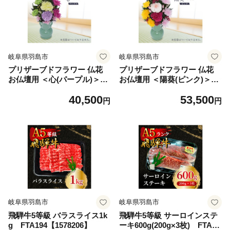
岐阜県羽島市
岐阜県羽島市
プリザーブドフラワー 仏花
プリザーブドフラワー 仏花
お仏壇用 ＜心(パープル)＞
お仏壇用 ＜陽葵(ピンク)＞
【1744800】
【1745107】
40,500
53,500
円
円
岐阜県羽島市
岐阜県羽島市
飛騨牛5等級 バラスライス1k
飛騨牛5等級 サーロインステ
g FTA194【1578206】
ーキ600g(200g×3枚) FTA16