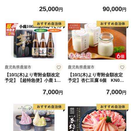
旅サラダ放送記念】鹿児島県
便】紅はるか冷凍焼き芋 約2
25,000
90,000
産 うなぎ蒲焼き 2尾 きざみ2
kg×12回 KN026-T01
円
円
パックセット KN058-003
鹿児島県鹿屋市
鹿児島県鹿屋市
【10/1(木)より寄附金額改定
【10/1(木)より寄附金額改定
予定】【超特急便】小鹿 100
予定】杏仁豆腐 6個 KN021-
ml 飲み比べセット KN031-
039-01
7,000
7,000
021
円
円