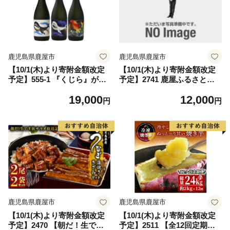
鹿児島県鹿屋市
鹿児島県鹿屋市
【10/1(木)より寄附金額改定
【10/1(木)より寄附金額改定
予定】555-1 『くじら』が勢
予定】2741 鹿屋ふるさと焼
ぞろい！720ml×3本セット
酎小鹿＆豚味噌セット KN0
19,000
12,000
KN034-003
13-014
円
円
鹿児島県鹿屋市
鹿児島県鹿屋市
【10/1(木)より寄附金額改定
【10/1(木)より寄附金額改定
予定】2470 【朝だ！生です
予定】2511 【全12回定期