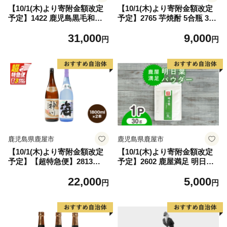
【10/1(木)より寄附金額改定
【10/1(木)より寄附金額改定
予定】1422 鹿児島黒毛和牛A
予定】2765 芋焼酎 5合瓶 3本
5サーロイン（ステーキ用）6
『日々是（芋）』温泉水仕立
31,000
9,000
90g＋絶品『コクの豚ロー
ての焼酎 KN021-001-01
円
円
ス』650g（130g×5枚）セッ
ト KN036-006
鹿児島県鹿屋市
鹿児島県鹿屋市
【10/1(木)より寄附金額改定
【10/1(木)より寄附金額改定
予定】【超特急便】2813
予定】2602 鹿屋満足 明日葉
【呑みやすさ】を追求した芋
パウダー30g KN026-007
22,000
5,000
焼酎コラボセット 鹿児島県大
円
円
隅地区 芋焼酎の本場から地元
人気の焼酎 「神川酒造・別撰
神川」×「大海酒造・海」 1,8
00ml×2 KN031-018-01