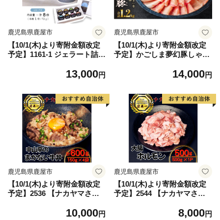
鹿児島県鹿屋市
鹿児島県鹿屋市
【10/1(木)より寄附金額改定
【10/1(木)より寄附金額改定
予定】1161-1 ジェラート詰め
予定】かごしま夢幻豚しゃぶ
合わせ8個入り KN053-001-
しゃぶ 1.2kg KN021-041-02
13,000
14,000
01
円
円
鹿児島県鹿屋市
鹿児島県鹿屋市
【10/1(木)より寄附金額改定
【10/1(木)より寄附金額改定
予定】2536 【ナカヤマさん
予定】2544 【ナカヤマさん
ちのお肉】中山亭のまかない
ちのお肉】うしの中山 ホルモ
10,000
8,000
牛丼4人前 計600g（150g×4
ン（大腸）500g（500g×1
円
円