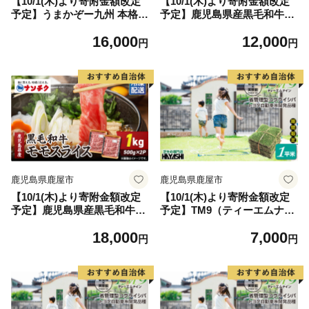
【10/1(木)より寄附金額改定
【10/1(木)より寄附金額改定
予定】うまかぞー九州 本格梅
予定】鹿児島県産黒毛和牛モ
酒 梅乙姫 720ml 梅酒 KN16
モスライス 500g×1P KN10
16,000
12,000
3-002
2-001-01
円
円
鹿児島県鹿屋市
鹿児島県鹿屋市
【10/1(木)より寄附金額改定
【10/1(木)より寄附金額改定
予定】鹿児島県産黒毛和牛モ
予定】TM9（ティーエムナイ
モスライス 計1kg（500g×2
ン）省管理型コウライシバ ト
18,000
7,000
P） KN102-001-02
ヨタ自動車(株)開発品種 1平
円
円
米 KN080-007-01