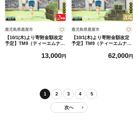
鹿児島県鹿屋市
鹿児島県鹿屋市
【10/1(木)より寄附金額改定
【10/1(木)より寄附金額改定
予定】TM9（ティーエムナイ
予定】TM9（ティーエムナイ
ン）省管理型コウライシバ ト
ン）省管理型コウライシバ ト
13,000
62,000
ヨタ自動車(株)開発品種 2平
ヨタ自動車(株)開発品種 10平
円
円
米 KN080-007-02
米 KN080-007-03
1
2
3
4
5
次へ