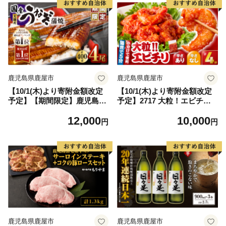
鹿児島県鹿屋市
鹿児島県鹿屋市
【10/1(木)より寄附金額改定
【10/1(木)より寄附金額改定
予定】【期間限定】鹿児島県
予定】2717 大粒！エビチリ4
大隅産うなぎ蒲焼4尾（400
パック＜180g×4袋＞（※辛
12,000
10,000
g） KN007-023
さあり×2袋・辛さなし×2袋）
円
円
KN065-003-03
鹿児島県鹿屋市
鹿児島県鹿屋市