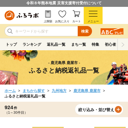
令和８年熊本地震 災害支援寄付受付について
上限額
お気に入り
カート
メニュー
検索
トップ
ランキング
返礼品一覧
まち一覧
特集
初心者ガイド
- 鹿児島県 鹿屋市 -
ふるさと納税返礼品一覧
ホーム
まちから探す
九州地方
鹿児島県 鹿屋市
ふるさと納税返礼品一覧
924
件
絞り込み・並び替え
（1～30件目）