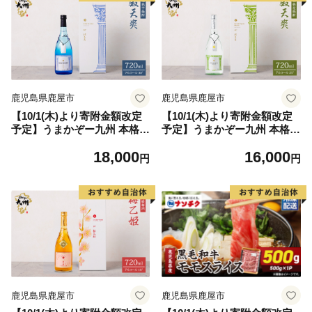
鹿児島県鹿屋市
鹿児島県鹿屋市
【10/1(木)より寄附金額改定
【10/1(木)より寄附金額改定
予定】うまかぞー九州 本格芋
予定】うまかぞー九州 本格麦
焼酎 殿天爽（芋）720ml 芋焼
焼酎 殿天爽（麦）720ml 麦焼
18,000
16,000
酎 KN163-001-01
酎 KN163-001-02
円
円
鹿児島県鹿屋市
鹿児島県鹿屋市