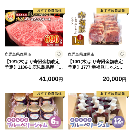
袋） KN050-016
袋） KN050-021
鹿児島県鹿屋市
鹿児島県鹿屋市
【10/1(木)より寄附金額改定
【10/1(木)より寄附金額改定
予定】1106-1 鹿児島県産「鹿
予定】1777 幸福豚しゃぶし
児島黒牛」A5ランク特選サー
ゃぶセット KN006-002
41,000
20,000
ロインステーキ690g（230g×
円
円
3枚） KN050-003