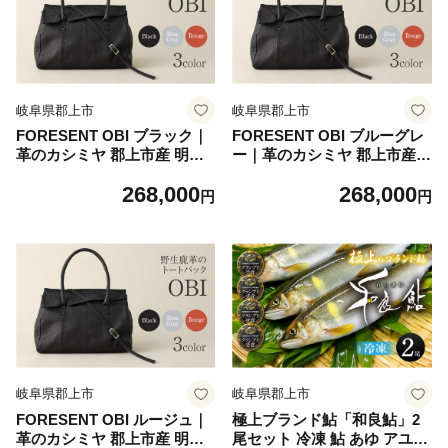
すき焼き肉 牛しゃぶ 鍋 すき
サイズ
焼き鍋
岐阜県郡上市
岐阜県郡上市
FORESENT OBI ブラック｜
FORESENT OBI ブルーグレ
革のカシミヤ 郡上市産 明宝
ー｜革のカシミヤ 郡上市産
鹿革バッグ／和モチーフ 2W
明宝鹿革バッグ／和モチーフ
268,000
268,000
AYレディースバッグ 鹿革
2WAYレディースバッグ 鹿革
円
円
岐阜県郡上市
岐阜県郡上市
FORESENT OBI ルージュ｜
極上ブランド鮎「和良鮎」2
革のカシミヤ 郡上市産 明宝
尾セット 冷凍 鮎 あゆ アユ