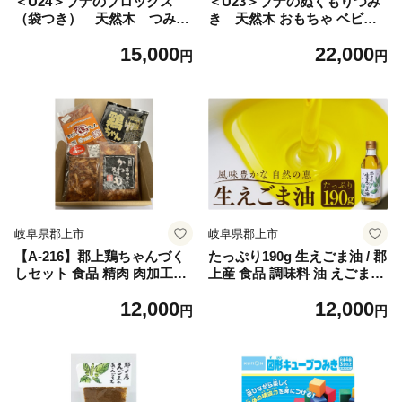
＜U24＞ブナのブロックス
＜U23＞ブナのぬくもりつみ
（袋つき） 天然木 つみき
き 天然木 おもちゃ ベビー
おもちゃ ベビー向けおもちゃ
向けおもちゃ 積み木
15,000
22,000
積み木
円
円
岐阜県郡上市
岐阜県郡上市
【A-216】郡上鶏ちゃんづく
たっぷり190g 生えごま油 / 郡
しセット 食品 精肉 肉加工品
上産 食品 調味料 油 えごま油
鶏肉 セット 詰め合わせ
えごま オイル 健康 生絞り ド
12,000
12,000
レッシング 野菜に 豆腐に 味
円
円
噌汁に