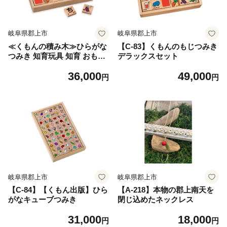
岐阜県郡上市
岐阜県郡上市
≪くもんの積み木≫ひらがな
【C-83】くもんのもじつみき
つみき 知育玩具 知育 おもち
デラックスセット
ゃ ベビー キッズ くもん KU
36,000
49,000
MON 公文式 おもちゃ プレゼ
円
円
ント ギフト お祝い 1歳 2歳 3
歳 ひらがな 色 カタカナ ロー
マ字 英語 木製 国産 日本製
お祝い 学習 勉強 WB-25 岐阜
県 郡上市
岐阜県郡上市
岐阜県郡上市
【C-84】【くもん出版】ひら
【A-218】本物の郡上南天を
がなキューブつみき
閉じ込めたネックレス
31,000
18,000
円
円