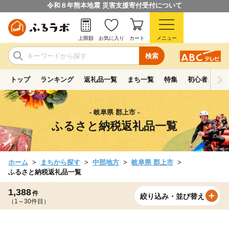
令和８年熊本地震 災害支援寄付受付について
上限額
お気に入り
カート
メニュー
検索
トップ
ランキング
返礼品一覧
まち一覧
特集
初心者ガイド
- 岐阜県 郡上市 -
ふるさと納税返礼品一覧
ホーム
まちから探す
中部地方
岐阜県 郡上市
ふるさと納税返礼品一覧
1,388
件
絞り込み・並び替え
（1～30件目）