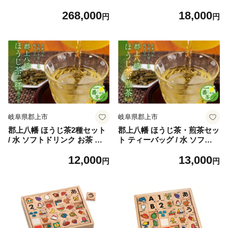
鹿革バッグ／和モチーフ 2W
魚 さかな 川魚 河魚 塩焼き
268,000
18,000
AYレディースバッグ 鹿革
贈答 ブランド 貴重 希少 ギフ
円
円
ト お中元 BBQ バーベキュー
天然 わら わら鮎 活〆 大きい
大 サイズ 尾数 セット 詰め合
わせ 選べる 岐阜県 郡上市
岐阜県郡上市
岐阜県郡上市
郡上八幡 ほうじ茶2種セット
郡上八幡 ほうじ茶・煎茶セッ
/ 水 ソフトドリンク お茶 紅
ト ティーバッグ / 水 ソフト
茶 茶葉 ティーバッグ 日本茶
ドリンク お茶 紅茶 茶葉 ティ
12,000
13,000
田中茶舗 水出し可 国産茶
ーバッグ 日本茶 田中茶舗 水
円
円
出し可 国産茶