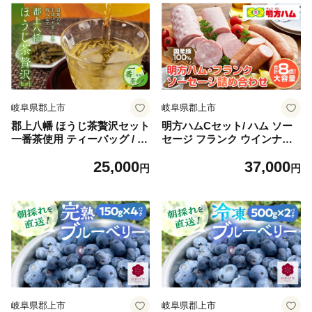
岐阜県郡上市
岐阜県郡上市
郡上八幡 ほうじ茶贅沢セット
明方ハムCセット/ ハム ソー
一番茶使用 ティーバッグ / 水
セージ フランク ウインナー
ソフトドリンク お茶 紅茶 茶
食べ比べ 食品 肉加工品 加工
25,000
37,000
葉 ティーバッグ 日本茶 田中
品 セット 詰め合わせ 冷蔵 岐
円
円
茶舗 水出し可 国産茶
阜県 手土産 お弁当 お中元 B
BQ おかず おやつ ブランド
人気 おすすめ ふるさと 明宝
ハム ソーセージ フランク ウ
インナー 食べ比べ 食品 肉加
工品 加工品 セット 詰め合わ
せ 冷蔵 岐阜県 手土産 お弁当
お中元 BBQ おかず おやつ
ブランド 人気 おすすめ
岐阜県郡上市
岐阜県郡上市