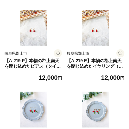
岐阜県郡上市
岐阜県郡上市
【A-219-P】本物の郡上南天
【A-219-E】本物の郡上南天
を閉じ込めたピアス（タイプ
を閉じ込めたイヤリング（タ
A） ジュエリー アクセサリー
イプA） ジュエリー アクセサ
12,000
12,000
レディースジュエリー アクセ
リー レディースジュエリー
円
円
サリー ピアス
アクセサリー ピアス