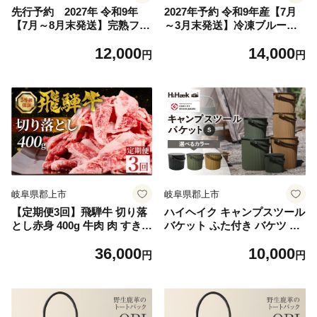
先行予約 2027年 令和9年
2027年予約 令和9年産【7月
【7月～8月末発送】完熟フレ
～3月末発送】冷凍ブルーベ
ッシュブルーベリー 150g×4
リー 500g×2 1kg ブルーベリ
12,000
14,000
ブルーベリー 生 冷蔵 スムー
ー 冷凍 スムージー ヨーグル
円
円
ジー ヨーグルト フルーツ 果
ト フルーツ 果物 ブルーベリ
物 ブルーベリー 生 大粒 国産
ー 冷凍 大粒 国産 ブルーベリ
ブルーベリー 生 大粒 ぶるー
ー 冷凍 国産 1㎏ ブルーベリ
べりー ブルーベリー 生 大粒
ー 冷凍 大粒 国産 ブルーベリ
国産 ブルーベリー 生 大粒 ぶ
ー 冷凍 国産 1㎏ ブルーベリ
るーべりー ブルーベリー 生
ー 冷凍 大粒 国産 ブルーベリ
大粒 国産 ブルーベリー 生 大
ー 冷凍 国産 1㎏ ブルーベリ
粒 ぶるーべりー ブルーベリ
ー 冷凍 大粒 国産 1㎏ 冷凍 無
ー 生
農薬 大粒
岐阜県郡上市
岐阜県郡上市
【定期便3回】飛騨牛 切り落
ハイヘイク キャンプスツール
とし赤身 400g 牛肉 肉 すき焼
バケット ふた付き バケツ 蓋
き すきやき 牛肉 肉 おにく
付き ばけつ 収納 スツール ア
36,000
10,000
牛肉 肉 牛肉 商品 飛騨牛 牛
ウトドア キャンプ ランドリ
円
円
肉 飛騨牛 牛肉 牛肉 飛騨牛
ー 持ち運び ゴミ箱 蓋つき お
すき焼き用 牛肉 冷凍 牛肉 す
しゃれ かわいい シンプル 雑
き焼きセット 和牛 国産 スラ
貨 北欧 持ち運べる 便利グッ
イス にく 高級 ギフト 人気
ズ 八幡化成 バーベキュー S