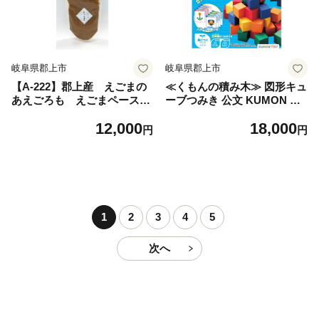
岐阜県郡上市
岐阜県郡上市
【A-222】郡上産 えごまの
≪くもんの積み木≫ 図形キュ
あえごろも えごまペースト
ーブつみき 公文 KUMON つ
食品 調味料 その他
みき 積み木 おもちゃ お祝い
12,000
18,000
プレゼント 日本製 国産 図形
円
円
図形キューブ 立体 平面 勉強
3歳 2歳 1歳 クモン くもん く
もん出版 公文式 公文式学習
和田木工所 パズル 木製 知育
WK-33 岐阜県 郡上市
1
2
3
4
5
次へ