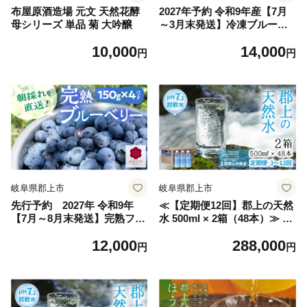
布屋原酒造場 元文 天然花酵
2027年予約 令和9年産【7月
母シリーズ 単品 菊 大吟醸
～3月末発送】冷凍ブルーベ
リー 500g×2 1kg ブルーベリ
10,000
14,000
ー 冷凍 スムージー ヨーグル
円
円
ト フルーツ 果物 ブルーベリ
ー 冷凍 大粒 国産 ブルーベリ
ー 冷凍 国産 1㎏ ブルーベリ
ー 冷凍 大粒 国産 ブルーベリ
ー 冷凍 国産 1㎏ ブルーベリ
ー 冷凍 大粒 国産 ブルーベリ
ー 冷凍 国産 1㎏ ブルーベリ
ー 冷凍 大粒 国産 1㎏ 冷凍 無
農薬 大粒
岐阜県郡上市
岐阜県郡上市
先行予約 2027年 令和9年
≪【定期便12回】郡上の天然
【7月～8月末発送】完熟フレ
水 500ml × 2箱（48本）≫ 清
ッシュブルーベリー 150g×4
流長良川源流 水 500 みず 天
12,000
288,000
ブルーベリー 生 冷蔵 スムー
然水 定期 定期配送 12回 1年
円
円
ジー ヨーグルト フルーツ 果
日用品 生活必需品 消耗品 48
物 ブルーベリー 生 大粒 国産
本備蓄 防災 軟水 超軟水 ph
ブルーベリー 生 大粒 ぶるー
保存 送料無料 岐阜県 郡上市
べりー ブルーベリー 生 大粒