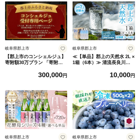
岐阜県郡上市
岐阜県郡上市
【郡上市のコンシェルジュ】
≪【単品】郡上の天然水 2L ×
寄附額30万プラン 「寄附金
1箱（6本）≫ 清流長良川源
相応の品物をこちらでご提案
流 水 2L みず 天然水 日用品
300,000
10,000
いたします。」
生活必需品 消耗品 6本 備蓄
円
円
防災 軟水 超軟水 ph 保存 送
料無料 岐阜県 郡上市
岐阜県郡上市
岐阜県郡上市