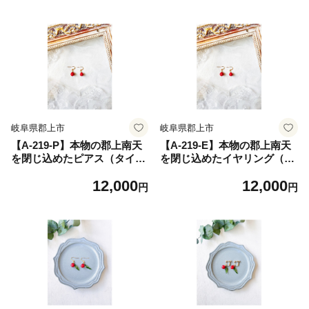
岐阜県郡上市
岐阜県郡上市
【A-219-P】本物の郡上南天
【A-219-E】本物の郡上南天
を閉じ込めたピアス（タイプ
を閉じ込めたイヤリング（タ
A） ジュエリー アクセサリー
イプA） ジュエリー アクセサ
12,000
12,000
レディースジュエリー アクセ
リー レディースジュエリー
円
円
サリー ピアス
アクセサリー ピアス