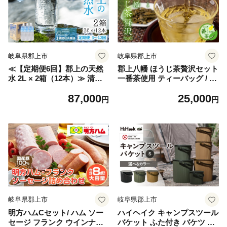
国産 ブルーベリー 生 大粒 ぶ
るーべりー ブルーベリー 生
大粒 国産 ブルーベリー 生 大
粒 ぶるーべりー ブルーベリ
ー 生
岐阜県郡上市
岐阜県郡上市
≪【定期便6回】郡上の天然
郡上八幡 ほうじ茶贅沢セット
水 2L × 2箱（12本）≫ 清流
一番茶使用 ティーバッグ / 水
長良川源流 水 2L みず 天然水
ソフトドリンク お茶 紅茶 茶
87,000
25,000
定期 定期配送 6回 日用品 生
葉 ティーバッグ 日本茶 田中
円
円
活必需品 消耗品 12本 備蓄 防
茶舗 水出し可 国産茶
災 軟水 超軟水 ph 保存 送料
無料 岐阜県 郡上市
岐阜県郡上市
岐阜県郡上市
明方ハムCセット/ ハム ソー
ハイヘイク キャンプスツール
セージ フランク ウインナー
バケット ふた付き バケツ 蓋