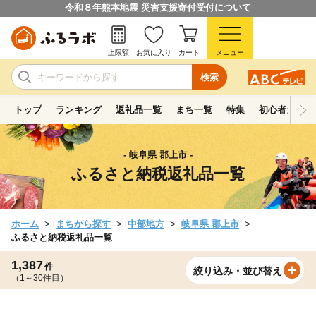
令和８年熊本地震 災害支援寄付受付について
上限額
お気に入り
カート
メニュー
検索
トップ
ランキング
返礼品一覧
まち一覧
特集
初心者ガイド
- 岐阜県 郡上市 -
ふるさと納税返礼品一覧
ホーム
まちから探す
中部地方
岐阜県 郡上市
ふるさと納税返礼品一覧
1,387
件
絞り込み・並び替え
（1～30件目）