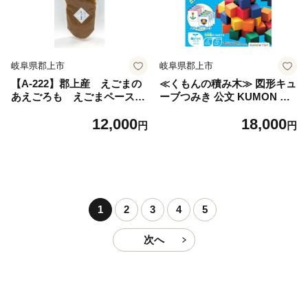
岐阜県郡上市
岐阜県郡上市
【A-222】郡上産 えごまの
≪くもんの積み木≫ 図形キュ
あえごろも えごまペースト
ーブつみき 公文 KUMON つ
食品 調味料 その他
みき 積み木 おもちゃ お祝い
12,000
18,000
プレゼント 日本製 国産 図形
円
円
図形キューブ 立体 平面 勉強
3歳 2歳 1歳 クモン くもん く
もん出版 公文式 公文式学習
和田木工所 パズル 木製 知育
WK-33 岐阜県 郡上市
1
2
3
4
5
次へ