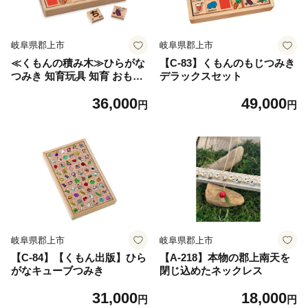
岐阜県郡上市
岐阜県郡上市
≪くもんの積み木≫ひらがな
【C-83】くもんのもじつみき
つみき 知育玩具 知育 おもち
デラックスセット
ゃ ベビー キッズ くもん KU
36,000
49,000
MON 公文式 おもちゃ プレゼ
円
円
ント ギフト お祝い 1歳 2歳 3
歳 ひらがな 色 カタカナ ロー
マ字 英語 木製 国産 日本製
お祝い 学習 勉強 WB-25 岐阜
県 郡上市
岐阜県郡上市
岐阜県郡上市
【C-84】【くもん出版】ひら
【A-218】本物の郡上南天を
がなキューブつみき
閉じ込めたネックレス
31,000
18,000
円
円