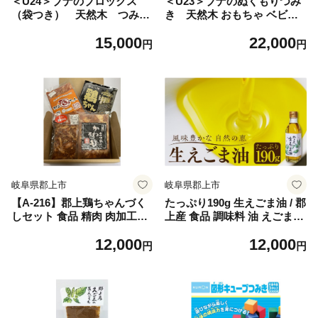
＜U24＞ブナのブロックス
＜U23＞ブナのぬくもりつみ
（袋つき） 天然木 つみき
き 天然木 おもちゃ ベビー
おもちゃ ベビー向けおもちゃ
向けおもちゃ 積み木
15,000
22,000
積み木
円
円
岐阜県郡上市
岐阜県郡上市
【A-216】郡上鶏ちゃんづく
たっぷり190g 生えごま油 / 郡
しセット 食品 精肉 肉加工品
上産 食品 調味料 油 えごま油
鶏肉 セット 詰め合わせ
えごま オイル 健康 生絞り ド
12,000
12,000
レッシング 野菜に 豆腐に 味
円
円
噌汁に