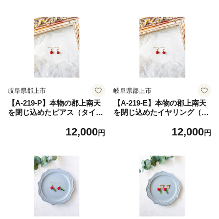
岐阜県郡上市
岐阜県郡上市
【A-219-P】本物の郡上南天
【A-219-E】本物の郡上南天
を閉じ込めたピアス（タイプ
を閉じ込めたイヤリング（タ
A） ジュエリー アクセサリー
イプA） ジュエリー アクセサ
12,000
12,000
レディースジュエリー アクセ
リー レディースジュエリー
円
円
サリー ピアス
アクセサリー ピアス