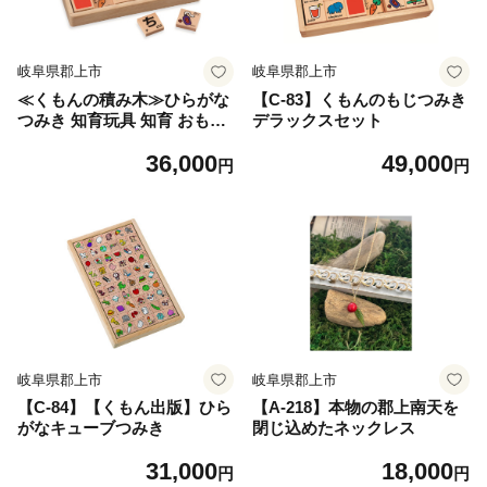
岐阜県郡上市
岐阜県郡上市
≪くもんの積み木≫ひらがな
【C-83】くもんのもじつみき
つみき 知育玩具 知育 おもち
デラックスセット
ゃ ベビー キッズ くもん KU
36,000
49,000
MON 公文式 おもちゃ プレゼ
円
円
ント ギフト お祝い 1歳 2歳 3
歳 ひらがな 色 カタカナ ロー
マ字 英語 木製 国産 日本製
お祝い 学習 勉強 WB-25 岐阜
県 郡上市
岐阜県郡上市
岐阜県郡上市
【C-84】【くもん出版】ひら
【A-218】本物の郡上南天を
がなキューブつみき
閉じ込めたネックレス
31,000
18,000
円
円