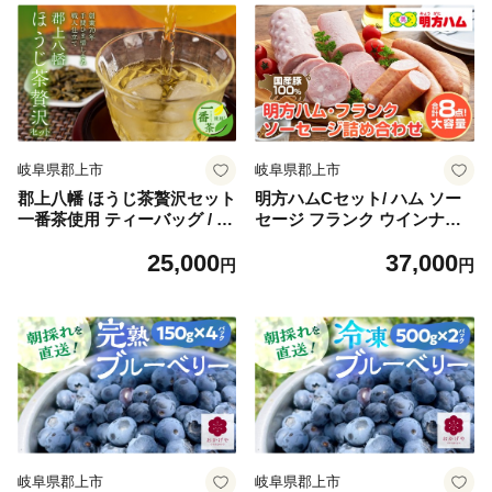
岐阜県郡上市
岐阜県郡上市
郡上八幡 ほうじ茶贅沢セット
明方ハムCセット/ ハム ソー
一番茶使用 ティーバッグ / 水
セージ フランク ウインナー
ソフトドリンク お茶 紅茶 茶
食べ比べ 食品 肉加工品 加工
25,000
37,000
葉 ティーバッグ 日本茶 田中
品 セット 詰め合わせ 冷蔵 岐
円
円
茶舗 水出し可 国産茶
阜県 手土産 お弁当 お中元 B
BQ おかず おやつ ブランド
人気 おすすめ ふるさと 明宝
ハム ソーセージ フランク ウ
インナー 食べ比べ 食品 肉加
工品 加工品 セット 詰め合わ
せ 冷蔵 岐阜県 手土産 お弁当
お中元 BBQ おかず おやつ
ブランド 人気 おすすめ
岐阜県郡上市
岐阜県郡上市