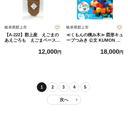
岐阜県郡上市
岐阜県郡上市
【A-222】郡上産 えごまの
≪くもんの積み木≫ 図形キュ
あえごろも えごまペースト
ーブつみき 公文 KUMON つ
食品 調味料 その他
みき 積み木 おもちゃ お祝い
12,000
18,000
プレゼント 日本製 国産 図形
円
円
図形キューブ 立体 平面 勉強
3歳 2歳 1歳 クモン くもん く
もん出版 公文式 公文式学習
和田木工所 パズル 木製 知育
WK-33 岐阜県 郡上市
1
2
3
4
5
次へ