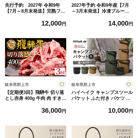
先行予約 2027年 令和9年
2027年予約 令和9年産【7月
【7月～8月末発送】完熟フレ
～3月末発送】冷凍ブルーベ
ッシュブルーベリー 150g×4
リー 500g×2 1kg ブルーベリ
12,000
14,000
ブルーベリー 生 冷蔵 スムー
ー 冷凍 スムージー ヨーグル
円
円
ジー ヨーグルト フルーツ 果
ト フルーツ 果物 ブルーベリ
物 ブルーベリー 生 大粒 国産
ー 冷凍 大粒 国産 ブルーベリ
ブルーベリー 生 大粒 ぶるー
ー 冷凍 国産 1㎏ ブルーベリ
べりー ブルーベリー 生 大粒
ー 冷凍 大粒 国産 ブルーベリ
国産 ブルーベリー 生 大粒 ぶ
ー 冷凍 国産 1㎏ ブルーベリ
るーべりー ブルーベリー 生
ー 冷凍 大粒 国産 ブルーベリ
大粒 国産 ブルーベリー 生 大
ー 冷凍 国産 1㎏ ブルーベリ
粒 ぶるーべりー ブルーベリ
ー 冷凍 大粒 国産 1㎏ 冷凍 無
ー 生
農薬 大粒
岐阜県郡上市
岐阜県郡上市
【定期便3回】飛騨牛 切り落
ハイヘイク キャンプスツール
とし赤身 400g 牛肉 肉 すき焼
バケット ふた付き バケツ 蓋
き すきやき 牛肉 肉 おにく
付き ばけつ 収納 スツール ア
36,000
10,000
牛肉 肉 牛肉 商品 飛騨牛 牛
ウトドア キャンプ ランドリ
円
円
肉 飛騨牛 牛肉 牛肉 飛騨牛
ー 持ち運び ゴミ箱 蓋つき お
すき焼き用 牛肉 冷凍 牛肉 す
しゃれ かわいい シンプル 雑
き焼きセット 和牛 国産 スラ
貨 北欧 持ち運べる 便利グッ
イス にく 高級 ギフト 人気
ズ 八幡化成 バーベキュー S