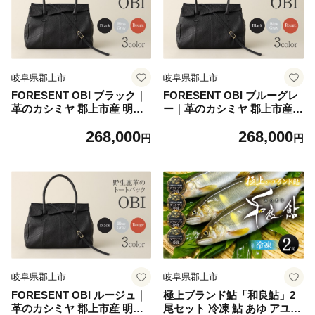
すき焼き肉 牛しゃぶ 鍋 すき
サイズ
焼き鍋
岐阜県郡上市
岐阜県郡上市
FORESENT OBI ブラック｜
FORESENT OBI ブルーグレ
革のカシミヤ 郡上市産 明宝
ー｜革のカシミヤ 郡上市産
鹿革バッグ／和モチーフ 2W
明宝鹿革バッグ／和モチーフ
268,000
268,000
AYレディースバッグ 鹿革
2WAYレディースバッグ 鹿革
円
円
岐阜県郡上市
岐阜県郡上市
FORESENT OBI ルージュ｜
極上ブランド鮎「和良鮎」2
革のカシミヤ 郡上市産 明宝
尾セット 冷凍 鮎 あゆ アユ