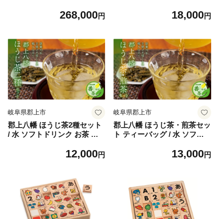
鹿革バッグ／和モチーフ 2W
魚 さかな 川魚 河魚 塩焼き
268,000
18,000
AYレディースバッグ 鹿革
贈答 ブランド 貴重 希少 ギフ
円
円
ト お中元 BBQ バーベキュー
天然 わら わら鮎 活〆 大きい
大 サイズ 尾数 セット 詰め合
わせ 選べる 岐阜県 郡上市
岐阜県郡上市
岐阜県郡上市
郡上八幡 ほうじ茶2種セット
郡上八幡 ほうじ茶・煎茶セッ
/ 水 ソフトドリンク お茶 紅
ト ティーバッグ / 水 ソフト
茶 茶葉 ティーバッグ 日本茶
ドリンク お茶 紅茶 茶葉 ティ
12,000
13,000
田中茶舗 水出し可 国産茶
ーバッグ 日本茶 田中茶舗 水
円
円
出し可 国産茶