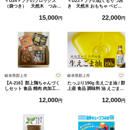
＜U24＞ブナのブロックス
＜U23＞ブナのぬくもりつみ
（袋つき） 天然木 つみき
き 天然木 おもちゃ ベビー
おもちゃ ベビー向けおもちゃ
向けおもちゃ 積み木
15,000
22,000
積み木
円
円
岐阜県郡上市
岐阜県郡上市
【A-216】郡上鶏ちゃんづく
たっぷり190g 生えごま油 / 郡
しセット 食品 精肉 肉加工品
上産 食品 調味料 油 えごま油
鶏肉 セット 詰め合わせ
えごま オイル 健康 生絞り ド
12,000
12,000
レッシング 野菜に 豆腐に 味
円
円
噌汁に