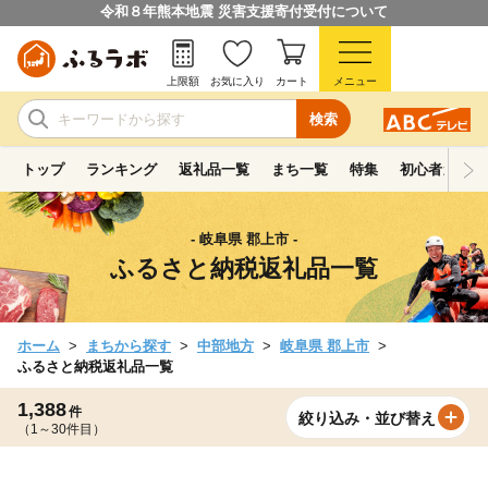
令和８年熊本地震 災害支援寄付受付について
上限額
お気に入り
カート
メニュー
検索
トップ
ランキング
返礼品一覧
まち一覧
特集
初心者ガイド
- 岐阜県 郡上市 -
ふるさと納税返礼品一覧
ホーム
まちから探す
中部地方
岐阜県 郡上市
ふるさと納税返礼品一覧
1,388
件
絞り込み・並び替え
（1～30件目）