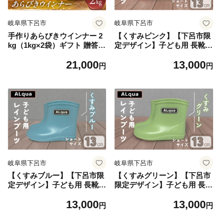
岐阜県下呂市
岐阜県下呂市
手作りあらびきウインナー 2
【くすみピンク】【下呂市限
kg（1kg×2袋）ギフト 贈答
定デザイン】子ども用 長靴
贈り物 こだわり おすすめ ウ
（サイズ13cm）ショート丈
21,000
13,000
ィンナー ウインナー あらび
高さ 10.5cm くすみカラー な
円
円
き おすすめ 手作り おさだ食
がぐつ レインブーツ キッズ
品 下呂市【飛騨 味職人】
子供 13センチ 子供用 日本製
下呂市【アルクア飛騨】
岐阜県下呂市
岐阜県下呂市
【くすみブルー】【下呂市限
【くすみグリーン】【下呂市
定デザイン】子ども用 長靴
限定デザイン】子ども用 長靴
（サイズ13cm）ショート丈
（サイズ13cm）ショート丈
13,000
13,000
高さ 10.5cm くすみカラー な
高さ 10.5cm くすみカラー な
円
円
がぐつ レインブーツ キッズ
がぐつ レインブーツ キッズ