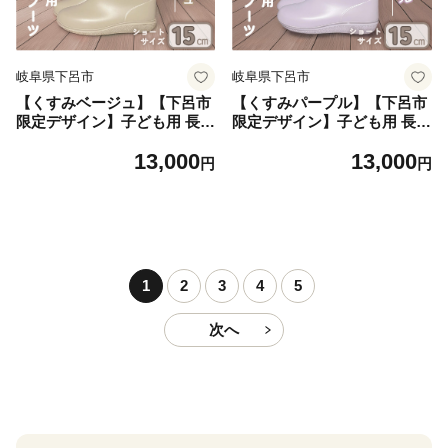
岐阜県下呂市
岐阜県下呂市
【くすみベージュ】【下呂市
【くすみパープル】【下呂市
限定デザイン】子ども用 長靴
限定デザイン】子ども用 長靴
（サイズ15cm）ショート丈
（サイズ15cm）ショート丈
13,000
13,000
高さ 12.0cm くすみカラー グ
高さ 12.0cm くすみカラー な
円
円
レージュ ながぐつ レインブ
がぐつ レインブーツ キッズ
ーツ キッズ 子供 15センチ 子
子供 15センチ 子供用 日本製
供用 日本製 下呂市【アルク
下呂市【アルクア飛騨】
ア飛騨】
1
2
3
4
5
次へ