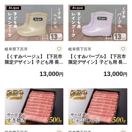
子供 13センチ 子供用 日本製
子供 13センチ 子供用 日本製
下呂市【アルクア飛騨】
下呂市【アルクア飛騨】
岐阜県下呂市
岐阜県下呂市
【くすみベージュ】【下呂市
【くすみパープル】【下呂市
限定デザイン】子ども用 長靴
限定デザイン】子ども用 長靴
（サイズ13cm）ショート丈
（サイズ13cm）ショート丈
13,000
13,000
高さ 10.5cm くすみカラー な
高さ 10.5cm くすみカラー な
円
円
がぐつ レインブーツ キッズ
がぐつ レインブーツ キッズ
子供 13センチ 子供用 日本製
子供 13センチ 子供用 日本製
下呂市【アルクア飛騨】
下呂市【アルクア飛騨】