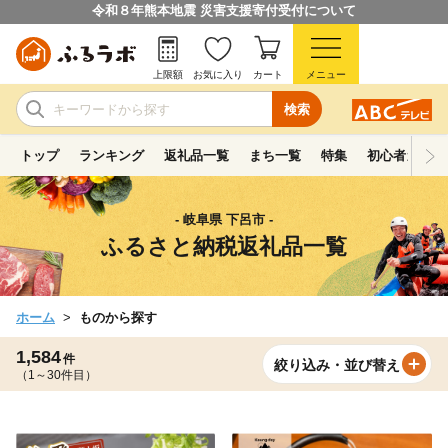
令和８年熊本地震 災害支援寄付受付について
上限額
お気に入り
カート
メニュー
検索
トップ
ランキング
返礼品一覧
まち一覧
特集
初心者ガイド
- 岐阜県 下呂市 -
ふるさと納税返礼品一覧
ホーム
ものから探す
1,584
件
絞り込み・並び替え
（1～30件目）