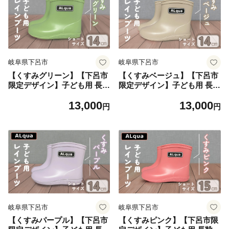
岐阜県下呂市
岐阜県下呂市
【くすみグリーン】【下呂市
【くすみベージュ】【下呂市
限定デザイン】子ども用 長靴
限定デザイン】子ども用 長靴
（サイズ14cm）ショート丈
（サイズ14cm）ショート丈
13,000
13,000
高さ 11.0cm くすみカラー な
高さ 11.0cm くすみカラー グ
円
円
がぐつ レインブーツ キッズ
レージュ ながぐつ レインブ
子供 14センチ 子供用 日本製
ーツ キッズ 子供 14センチ 子
下呂市【アルクア飛騨】
供用 日本製 下呂市【アルク
ア飛騨】
岐阜県下呂市
岐阜県下呂市
【くすみパープル】【下呂市
【くすみピンク】【下呂市限