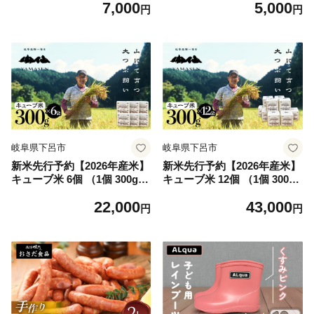
7,000
5,000
ッケ
すび）1kg×1袋 ブランド米 1
円
円
キロ 精米 米 令和8年産 まん
丸屋 下呂市
岐阜県下呂市
岐阜県下呂市
新米先行予約【2026年産米】
新米先行予約【2026年産米】
キューブ米 6個 （1個 300g
キューブ米 12個 （1個 300g
（2合））（2026年11月から
（2合））（2026年11月から
22,000
43,000
順次発送）すがたらいす 山仙
順次発送）すがたらいす 山仙
円
円
(いのちの壱) 真空包装 プチギ
(いのちの壱) 真空包装 プチギ
フト ギフト 小分け お裾分け
フト ギフト 小分け お裾分け
下呂市金山産 令和8年産 お米
下呂市金山産 令和8年産 お米
精米 米 いのちのいち やませ
精米 米 いのちのいち やませ
ん ブランド米
ん ブランド米