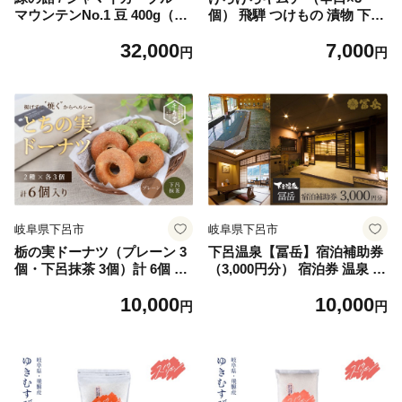
マウンテンNo.1 豆 400g（20
個） 飛騨 つけもの 漬物 下呂
0g×2袋）コーヒー コーヒー
市 下呂 キムチ
32,000
7,000
豆 珈琲 珈琲豆 グリーンハウ
円
円
スコーヒー 下呂市
岐阜県下呂市
岐阜県下呂市
栃の実ドーナツ（プレーン 3
下呂温泉【冨岳】宿泊補助券
個・下呂抹茶 3個）計 6個 個
（3,000円分） 宿泊券 温泉 旅
包装 洋菓子 焼菓子 ドーナッ
行 旅館 下呂市 ふがく 券 3千
10,000
10,000
ツ お菓子 贈答 ギフト 栃の実
円 3000円
円
円
とちのみ 千寿堂 下呂市 岐阜
県