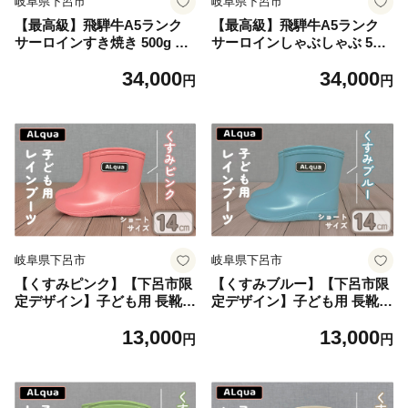
岐阜県下呂市
岐阜県下呂市
【最高級】飛騨牛A5ランク
【最高級】飛騨牛A5ランク
サーロインすき焼き 500g 贈
サーロインしゃぶしゃぶ 500
答 ギフト 牛肉 牛 飛騨牛 サ
g 贈答 ギフト 牛肉 牛 飛騨牛
34,000
34,000
ーロイン すき焼 すきやき 下
サーロイン すき焼 すきやき
円
円
呂魚介
下呂魚介
岐阜県下呂市
岐阜県下呂市
【くすみピンク】【下呂市限
【くすみブルー】【下呂市限
定デザイン】子ども用 長靴
定デザイン】子ども用 長靴
（サイズ14cm）ショート丈
（サイズ14cm）ショート丈
13,000
13,000
高さ 11.0cm くすみカラー な
高さ 11.0cm くすみカラー な
円
円
がぐつ レインブーツ キッズ
がぐつ レインブーツ キッズ
子供 14センチ 子供用 日本製
子供 14センチ 子供用 日本製
下呂市【アルクア飛騨】
下呂市【アルクア飛騨】