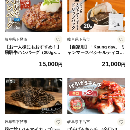
岐阜県下呂市
岐阜県下呂市
【お一人様にもおすすめ！】
【自家用】「Kaung day」 ミ
飛騨牛ハンバーグ（200g×3
ャンマースペシャルティコー
個）冷凍 個包装 長期保存に
ヒー ドリップパック 20パ
15,000
21,000
便利 下呂温泉 ハンバーグ 飛
ック 珈琲 コーヒー カウンデ
円
円
騨
ー ミャンマー ドリップ ドリ
ップバック 訳あり ドリップ
バッグ
岐阜県下呂市
岐阜県下呂市
緑の館 / ジャマイカ・ブルー
げろげろキムチ （辛口×3