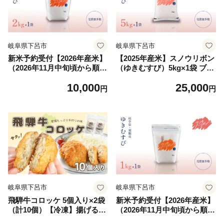
岐阜県下呂市
岐阜県下呂市
新米予約受付【2026年産米】
【2025年産米】スノウリボン
（2026年11月中旬頃から順次
（ゆきむすび）5kg×1袋 ブラ
発送）スノウリボン（ゆきむ
ンド米 5キロ 精米 米 令和7年
10,000
25,000
すび）2kg×1袋 ブランド米 2
産 まん丸屋 下呂市
円
円
キロ 精米 米 令和8年産 まん
丸屋 下呂市
岐阜県下呂市
岐阜県下呂市
飛騨牛コロッケ 5個入り×2袋
新米予約受付【2026年産米】
（計10個）【冷凍】揚げるだ
（2026年11月中旬頃から順次
け コロッケ 下呂市 馬瀬 コロ
発送）スノウリボン（ゆきむ