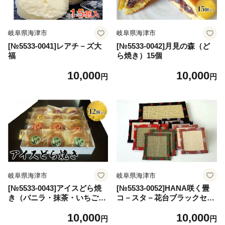
岐阜県海津市
岐阜県海津市
[№5533-0041]レアチ－ズ大
[№5533-0042]月見の森（ど
福
ら焼き）15個
10,000
10,000
円
円
岐阜県海津市
岐阜県海津市
[№5533-0043]アイスどら焼
[№5533-0052]HANA咲く畳
き（バニラ・抹茶・いちご・
コ－スタ－花台ブラックセッ
チョコ）
ト
10,000
10,000
円
円