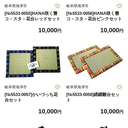
岐阜県海津市
岐阜県海津市
[№5533-0055]HANA咲く畳
[№5533-0056]HANA咲く畳
コ－スタ－花台レッドセット
コ－スタ－花台ピンクセット
10,000
10,000
円
円
岐阜県海津市
岐阜県海津市
[№5533-0057]かいづっち花
[№5533-0058]繧繝雛台セッ
台セット
ト
10,000
10,000
円
円