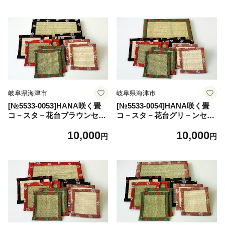
岐阜県海津市
岐阜県海津市
[№5533-0053]HANA咲く畳
[№5533-0054]HANA咲く畳
コ－スタ－花台ブラウンセッ
コ－スタ－花台グリ－ンセッ
ト
ト
10,000
10,000
円
円