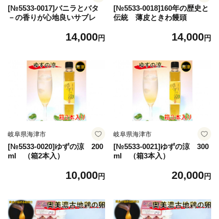
[№5533-0017]バニラとバタ
[№5533-0018]160年の歴史と
－の香りが心地良いサブレ
伝統 薄皮ときわ饅頭
14,000
14,000
円
円
岐阜県海津市
岐阜県海津市
[№5533-0020]ゆずの涼 200
[№5533-0021]ゆずの涼 300
ml （箱2本入）
ml （箱3本入）
10,000
20,000
円
円