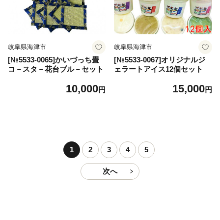
岐阜県海津市
岐阜県海津市
[№5533-0065]かいづっち畳
[№5533-0067]オリジナルジ
コ－スタ－花台ブル－セット
ェラートアイス12個セット
10,000
15,000
円
円
1
2
3
4
5
次へ