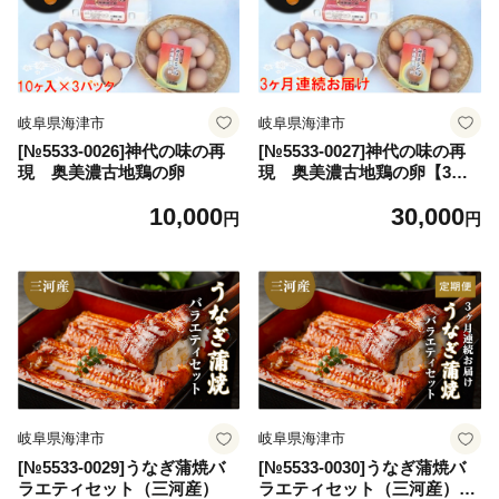
岐阜県海津市
岐阜県海津市
[№5533-0026]神代の味の再
[№5533-0027]神代の味の再
現 奥美濃古地鶏の卵
現 奥美濃古地鶏の卵【3ケ
月連続お届け】
10,000
30,000
円
円
岐阜県海津市
岐阜県海津市
[№5533-0029]うなぎ蒲焼バ
[№5533-0030]うなぎ蒲焼バ
ラエティセット（三河産）
ラエティセット（三河産）