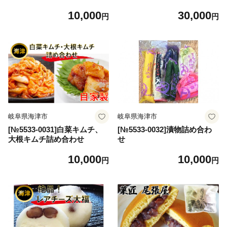
【3ケ月連続お届け】
10,000
30,000
円
円
岐阜県海津市
岐阜県海津市
[№5533-0031]白菜キムチ、
[№5533-0032]漬物詰め合わ
大根キムチ詰め合わせ
せ
10,000
10,000
円
円