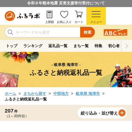
令和８年熊本地震 災害支援寄付受付について
上限額
お気に入り
カート
メニュー
検索
トップ
ランキング
返礼品一覧
まち一覧
特集
初心者ガイド
- 岐阜県 海津市 -
ふるさと納税返礼品一覧
ホーム
まちから探す
中部地方
岐阜県 海津市
ふるさと納税返礼品一覧
207
件
絞り込み・並び替え
（1～30件目）