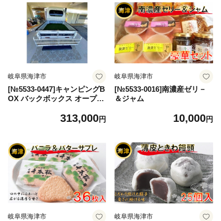
岐阜県海津市
岐阜県海津市
[№5533-0447]キャンピングB
[№5533-0016]南濃産ゼリ－
OX バックボックス オープン
＆ジャム
型 底板付
313,000
10,000
円
円
岐阜県海津市
岐阜県海津市