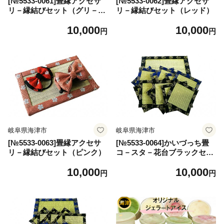
[№5533-0061]畳縁アクセサ
[№5533-0062]畳縁アクセサ
リ－縁結びセット（グリ－
リ－縁結びセット（レッド）
ン）
10,000
10,000
円
円
岐阜県海津市
岐阜県海津市
[№5533-0063]畳縁アクセサ
[№5533-0064]かいづっち畳
リ－縁結びセット（ピンク）
コ－スタ－花台ブラックセッ
ト
10,000
10,000
円
円