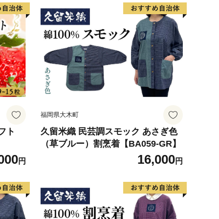
福岡県大木町
フト
久留米織 民芸調スモック あさぎ色
（草ブルー）割烹着【BA059-GR】
000
16,000
円
円