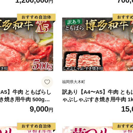
1,200,000
700,
円
北海道、沖縄・離島は
ラル/AN-MS セット 【開梱
タインテリア工業 AL
※一部北海道、沖縄・離島は
可 モリタインテリア工業 AL6
福岡県大木町
A5】牛肉 ともばらし
訳あり【A4〜A5】牛肉 とも
焼き用牛肉 500g
ゃぶしゃぶすき焼き用牛肉 1k
P053】
9,000
15,
円