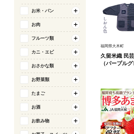
お米・パン
お肉
フルーツ類
福岡県大木町
カニ・エビ
久留米織 民
（パープルグ
おさかな類
-PU】
お野菜類
たまご
お酒
お飲み物