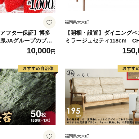
福岡県大木町
【アフター保証】博多
【開梱・設置】ダイニング
岡県JAグループのブラ
ミラージュセティ118cm CH/
ちご 1000g（約250
BK（ショコラ/アネルカブラ
10,000
150,
円
JA福岡大城【2027年2
AL288
】AG010
福岡県大木町