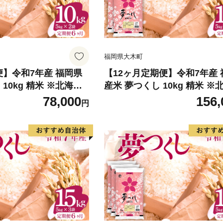
福岡県大木町
便】令和7年産 福岡県
【12ヶ月定期便】令和7年産
10kg 精米 ※北海
産米 夢つくし 10kg 精米 ※
島は配送不可令和7年
道・沖縄・離島は配送不可令
78,000
156,
円
夢つくし 10kg 精米
産 福岡県産米 夢つくし 10kg
縄・離島は配送不可
※北海道・沖縄・離島は配送