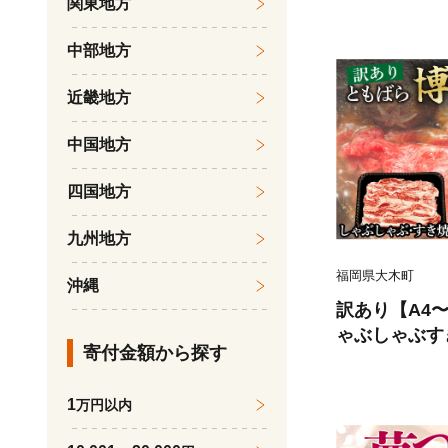
関東地方
置】 ※一部
配送不可 モリ
中部地方
630
近畿地方
中国地方
四国地方
九州地方
福岡県大木町
沖縄
訳あり【A4〜
ゃぶしゃぶすき
寄付金額から探す
【CP052】
1
万円以内