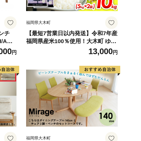
福岡県大木町
ベンチ
【最短7営業日以内発送】令和7年産
AN-
福岡県産米100％使用！大木町 ゆめ
ック）
おおき 10kg ※北海道・沖縄・離島
000
13,000
円
円
は配送不可 CY006
福岡県大木町