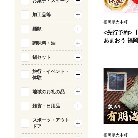
お菓子・スイーツ
加工品等
福岡県大木町
麺類
<先行予約>
あまおう 福
調味料・油
ンド あまおうい
g×4パック）
鍋セット
月から順次発送
旅行・イベント・
体験
地域のお礼の品
雑貨・日用品
スポーツ・アウト
ドア
福岡県大木町