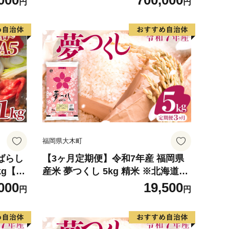
000
700,000
円
円
・設置】
ラル/AN-MS セット 【開梱・設置】
配送不
※一部北海道、沖縄・離島は配送不
34
可 モリタインテリア工業 AL635
福岡県大木町
ばらし
【3ヶ月定期便】令和7年産 福岡県
g【C
産米 夢つくし 5kg 精米 ※北海道・
沖縄・離島は配送不可
000
19,500
円
円