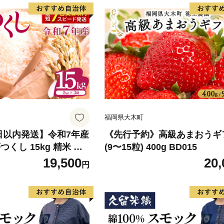
福岡県大木町
日以内発送】令和7年産
《先行予約》高級あまおうギ
くし 15kg 精米 ※
(9〜15粒) 400g BD015
・離島は配送不可
19,500
20,
円