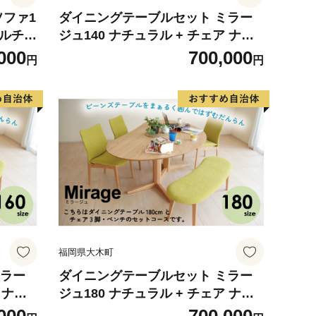
ソファ1
ダイニングテーブルセット ミラー
ソナルチェ
ジュ140 ナチュラル + チェア ナチ
梱・設
ュラル/AN-MS×3脚 + ベンチ ナチュ
000
700,000
円
円
離島は
ラル/AN-MS セット 【開梱・設置】
 AL
※一部北海道、沖縄・離島は配送不
可 モリタインテリア工業 AL633
福岡県大木町
ミラー
ダイニングテーブルセット ミラー
 ナチ
ジュ180 ナチュラル + チェア ナチ
 ナチュ
ュラル/AN-MS×3脚 + ベンチ ナチュ