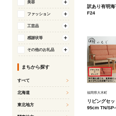
美容
訳あり有明海苔
F24
ファッション
工芸品
感謝状等
その他のお礼品
まちから探す
すべて
北海道
福岡県大木町
リビングセッ
東北地方
95cm TN/S
ア TN/SP-