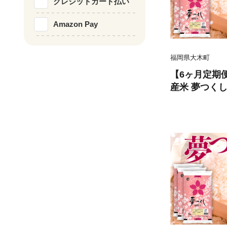
クレジットカード払い
Amazon Pay
福岡県大木町
【6ヶ月定期
産米 夢つくし 
道・沖縄・離
産 福岡県産米 
※北海道・沖