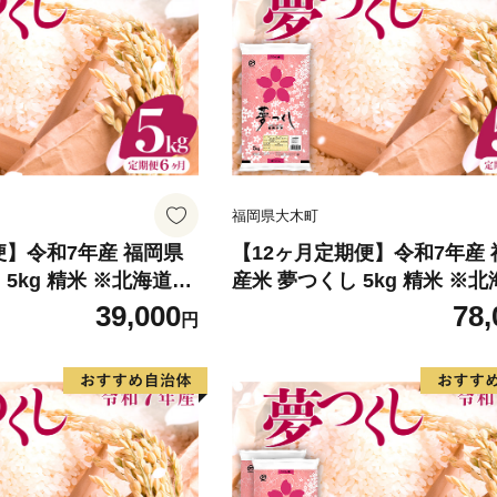
福岡県大木町
便】令和7年産 福岡県
【12ヶ月定期便】令和7年産
 5kg 精米 ※北海道・
産米 夢つくし 5kg 精米 ※
配送不可
沖縄・離島は配送不可
39,000
78,
円