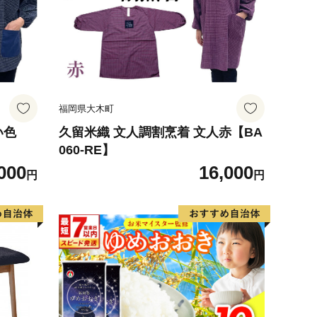
福岡県大木町
い色
久留米織 文人調割烹着 文人赤【BA
060-RE】
000
16,000
円
円