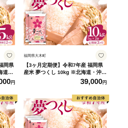
福岡県大木町
 福岡県
【3ヶ月定期便】令和7年産 福岡県
北海道・
産米 夢つくし 10kg ※北海道・沖
縄・離島は配送不可 |【精米 単一米
000
39,000
円
円
単一原料米 7年産 国産 お米 ブラン
ド米 5kg × 2 ゆめつくし】CY009s
ub3