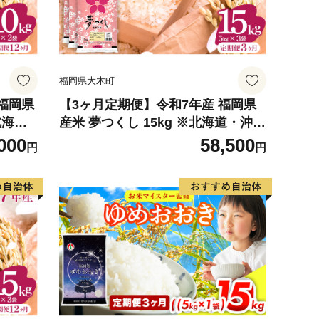
福岡県大木町
 福岡県
【3ヶ月定期便】令和7年産 福岡県
北海
産米 夢つくし 15kg ※北海道・沖
和7年
縄・離島は配送不可 |【精米 単一米
000
58,500
円
円
 精米
単一原料米 7年産 国産 お米 ブラン
不可
ド米 5kg × 3 ゆめつくし】CY010s
ub3