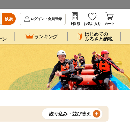
検索
ログイン・会員登録
上限額
お気に入り
カート
はじめての
ランキング
ーン
ふるさと納税
絞り込み・並び替え