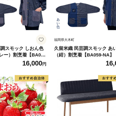
福岡県大木町
芸調スモック しおん色
久留米織 民芸調スモック あ
レー）割烹着【BA059
（紺）割烹着【BA059-NA】
16,000
16,
円