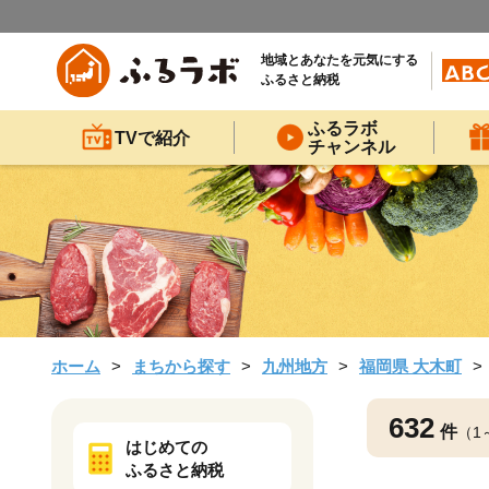
地域とあなたを元気にする
ふるさと納税
ふるラボ
TVで紹介
チャンネル
ホーム
まちから探す
九州地方
福岡県 大木町
632
件
（1
はじめての
ふるさと納税