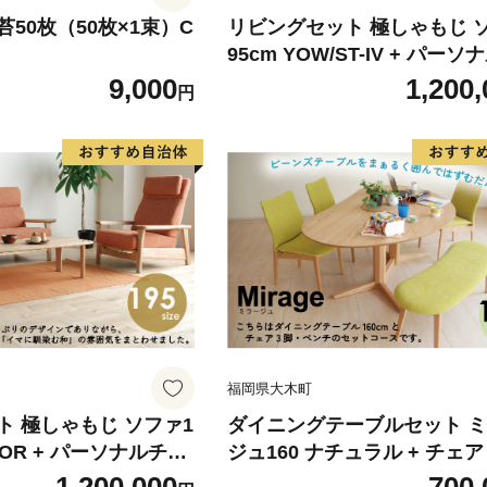
50枚（50枚×1束）C
リビングセット 極しゃもじ 
95cm YOW/ST-IV + パー
ア YOW/ST-IV セット 【開
9,000
1,200,
円
置】 ※一部北海道、沖縄・
配送不可 モリタインテリア工業
629
福岡県大木町
ト 極しゃもじ ソファ1
ダイニングテーブルセット 
P-OR + パーソナルチェ
ジュ160 ナチュラル + チェア
OR セット 【開梱・設
ュラル/AN-MS×3脚 + ベンチ