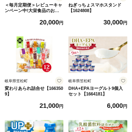
＜毎月定期便＞レビューキャ
ねぎっちょスマホスタンド
ンペーン中!大栄食品のお惣
【1624808】
菜!毎月お惣菜詰合せが届く
20,000
30,000
大満足セット全3回【407978
円
円
1】
岐阜県笠松町
岐阜県笠松町
変わりあられ詰合せ【166350
DHA+EPAヨーグルト9個入
9】
セット【1664181】
21,000
6,000
円
円