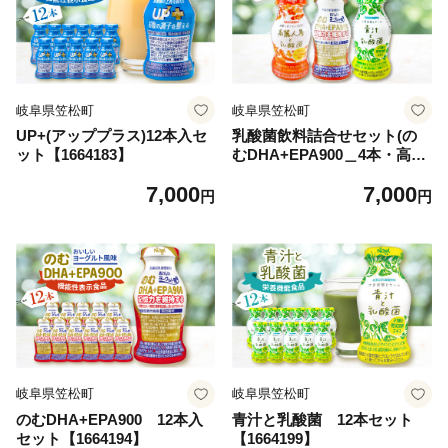
岐阜県笠松町
岐阜県笠松町
UP+(アッププラス)12本入セ
乳酸菌飲料詰合せセット(の
ット【1664183】
むDHA+EPA900＿4本・高麗
人参と乳酸菌＿4本・青汁と
7,000
7,000
乳酸菌＿4本)【1664189】
円
円
岐阜県笠松町
岐阜県笠松町
のむDHA+EPA900 12本入
青汁と乳酸菌 12本セット
セット【1664194】
【1664199】