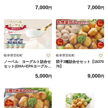
7,000
7,000
円
円
岐阜県笠松町
岐阜県笠松町
ノーベル ヨーグルト詰合せ
団子3種詰合せセット【16370
セット(DHA+EPAヨーグルト
76】
3個・クロレラアロエヨーグ
5,000
9,000
ルト6個)【1664205】
円
円