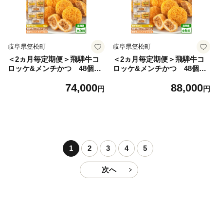
岐阜県笠松町
岐阜県笠松町
＜2ヵ月毎定期便＞飛騨牛コ
＜2ヵ月毎定期便＞飛騨牛コ
ロッケ&メンチかつ 48個
ロッケ&メンチかつ 48個
全5回【4075867】
全6回【4075868】
74,000
88,000
円
円
1
2
3
4
5
次へ