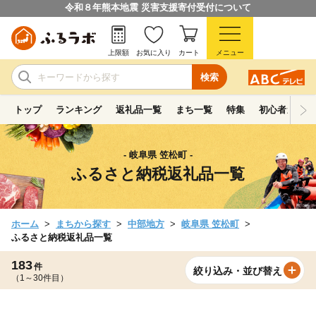
令和８年熊本地震 災害支援寄付受付について
上限額
お気に入り
カート
メニュー
検索
トップ
ランキング
返礼品一覧
まち一覧
特集
初心者ガイド
- 岐阜県 笠松町 -
ふるさと納税返礼品一覧
ホーム
まちから探す
中部地方
岐阜県 笠松町
ふるさと納税返礼品一覧
183
件
絞り込み・並び替え
（1～30件目）