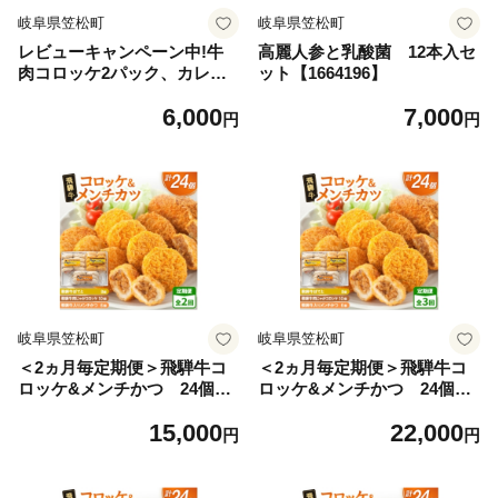
岐阜県笠松町
岐阜県笠松町
レビューキャンペーン中!牛
高麗人参と乳酸菌 12本入セ
肉コロッケ2パック、カレー
ット【1664196】
コロッケ2パック詰合せセッ
6,000
7,000
ト【1637277】
円
円
岐阜県笠松町
岐阜県笠松町
＜2ヵ月毎定期便＞飛騨牛コ
＜2ヵ月毎定期便＞飛騨牛コ
ロッケ&メンチかつ 24個
ロッケ&メンチかつ 24個
全2回【4075859】
全3回【4075860】
15,000
22,000
円
円