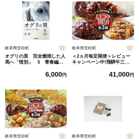
岐阜県笠松町
岐阜県笠松町
オグリの里 完全燃焼した人
＜2ヵ月毎定期便＞レビュー
馬へ「惜別」 5 青春編【1
キャンペーン中!飛騨牛三昧
736922】
(ハンバーグ・カレー・牛丼
6,000
41,000
の冷凍食品3種)全3回【40797
円
円
78】
岐阜県笠松町
岐阜県笠松町