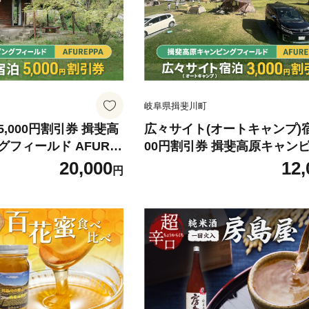
岐阜県揖斐川町
,000円割引券 揖斐高
広々サイト(オートキャンプ)宿
フィールド AFURE
00円割引券 揖斐高原キャン
 宿泊 割引券 岐阜 揖
フィールド AFUREPPA 宿泊
20,000
12,
円
券 岐阜 揖斐川町