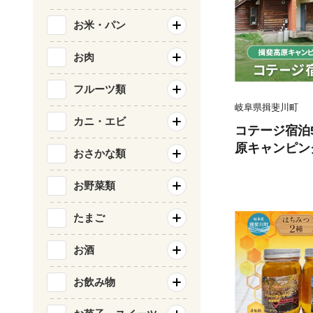
お米・パン
お肉
フルーツ類
岐阜県揖斐川町
カニ・エビ
コテージ宿泊5
原キャンピング
おさかな類
PPA コテージ
斐川町
お野菜類
たまご
お酒
お飲み物