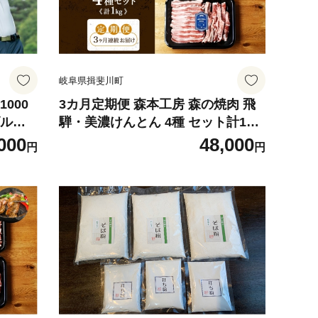
岐阜県揖斐川町
000
3カ月定期便 森本工房 森の焼肉 飛
騨・美濃けんとん 4種 セット計1kg
ケット
各250g 焼肉 肉 お肉 豚肉 ブランド
000
48,000
円
円
スレイ
豚 ポーク 豚バラ スペアリブ ロース
ギフト
肩ロース 食べ比べ 詰め合わせ BBQ
揖斐川
冷蔵 送料無料 岐阜県 揖斐川町