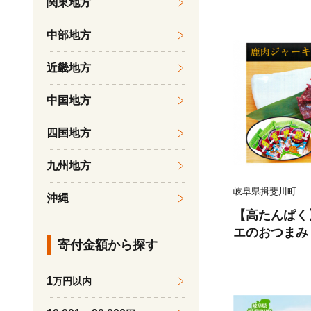
関東地方
ナモン 詰め合
答 常温 日持
中部地方
岐阜県 揖斐
近畿地方
中国地方
四国地方
九州地方
岐阜県揖斐川町
沖縄
【高たんぱく
エのおつまみ
寄付金額から探す
ト 肉の加工品
質 小分け
1
万円以内