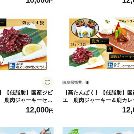
10,000
12,
円
わせ セット ギフト 贈
沖縄産 詰め合わせ セット ギ
ち 老舗 カネマタ食品
答 常温 日持ち 老舗 カネマ
川町
岐阜県 揖斐川町
岐阜県揖斐川町
】【低脂肪】国産ジビ
【高たんぱく】【低脂肪】国
 鹿肉ジャーキーセッ
エ 鹿肉ジャーキー＆鹿カレ
 鉄分 たんぱく質 低脂
ト 肉の加工品 鉄分 たんぱく
12,000
12,
円
質 小分け