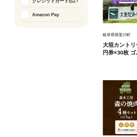
クレジットカード払い
Amazon Pay
岐阜県揖斐川町
大垣カントリー
円券×30枚 ゴルフ場利用券 ゴルフ
ゴルフクラブ
チケット 利用
アウト ゴルフ
プレゼント 送
町