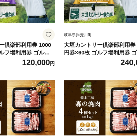
岐阜県揖斐川町
倶楽部利用券 1000
大垣カントリー倶楽部利用券 1
円券×60枚 ゴルフ場利用券 ゴルフ
 倶楽部 利用チケット
ゴルフクラブ 倶楽部 利用チ
120,000
240,
円
券 コース コースレイ
チケット 利用券 コース コー
ァー ゴルフ場 ギフト
アウト ゴルファー ゴルフ場 
料無料 岐阜県 揖斐川
プレゼント 送料無料 岐阜県 
町