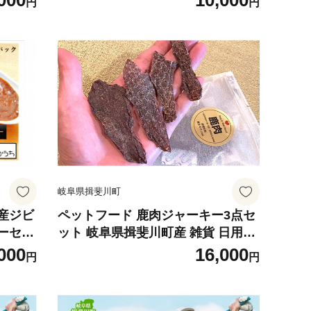
000
10,000
円
円
フト 贈
ナモン 詰め合わせ セット ギフト 贈
タ食品
答 常温 日持ち 老舗 カネマタ食品
岐阜県 揖斐川町
岐阜県揖斐川町
産ジビ
ペットフード 鹿肉ジャーキー3点セ
ーセッ
ット 岐阜県揖斐川町産 雑貨 日用品
質 低脂
餌 エサ
000
16,000
円
円