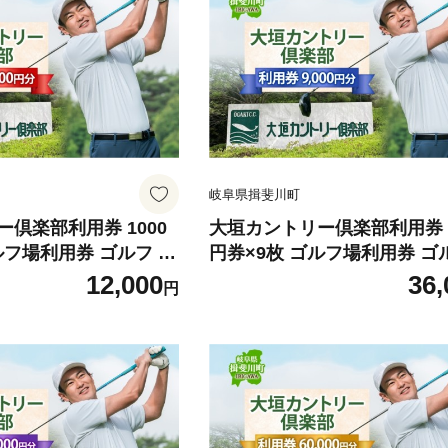
岐阜県揖斐川町
倶楽部利用券 1000
大垣カントリー倶楽部利用券 1
円券×9枚 ゴルフ場利用券 ゴルフ ゴ
楽部 利用チケット チ
ルフクラブ 倶楽部 利用チケッ
12,000
36,
円
 コース コースレイア
ケット 利用券 コース コース
ー ゴルフ場 ギフト プ
ウト ゴルファー ゴルフ場 ギ
無料 岐阜県 揖斐川町
レゼント 送料無料 岐阜県 揖