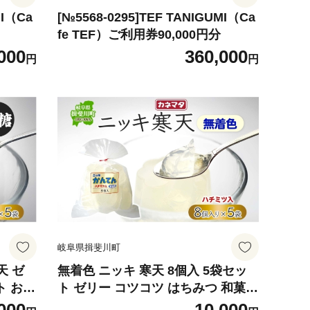
MI（Ca
[№5568-0295]TEF TANIGUMI（Ca
fe TEF）ご利用券90,000円分
000
360,000
円
円
岐阜県揖斐川町
天 ゼ
無着色 ニッキ 寒天 8個入 5袋セッ
ト おや
ト ゼリー コツコツ はちみつ 和菓子
シナモン
スイーツ デザート おやつ ニッキ シ