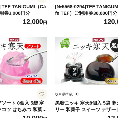
3]TEF TANIGUMI（Ca
[№5568-0294]TEF TANIGU
利用券3,000円分
fe TEF）ご利用券30,000円分
12,000
120,
円
岐阜県揖斐川町
ソート 8個入 5袋 寒
黒糖ニッキ 寒天8個入 5袋 寒
ツコツ はちみつ 和菓子
リー 和菓子 スイーツ デザー
ート おやつ ニッキ シ
つ 黒糖 さとうきび ニッキ 