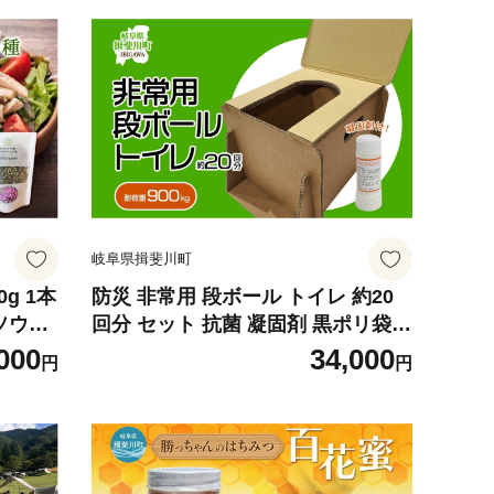
岐阜県揖斐川町
g 1本
防災 非常用 段ボール トイレ 約20
ソウ茶
回分 セット 抗菌 凝固剤 黒ポリ袋
伊吹よも
災害 備蓄 簡易 介護 アウトドア 水
000
34,000
円
円
ハーブ
害 グッズ 防災用 災害用 備蓄用 防
社いび
災グッズ 防災用品 非常トイレ 携帯
トイレ 簡易トイレ 段ボールトイレ
送料無料 サンシン 岐阜県 揖斐川町