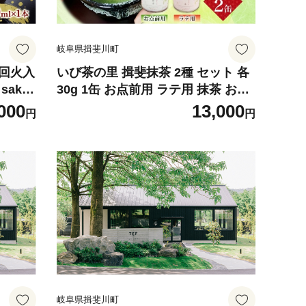
岐阜県揖斐川町
一回火入
いび茶の里 揖斐抹茶 2種 セット 各
sake
30g 1缶 お点前用 ラテ用 抹茶 お茶
ト ギフ
茶葉 粉末茶 粉末緑茶 日本茶 お菓子
000
13,000
円
円
送料無料
作り 製菓 パウダー 抹茶ラテ 抹茶オ
レ 茶道 スイーツ 飲料 国産 日本産
グリーンティ お取り寄せ ご当地 送
料無料 岐阜県 揖斐川町
岐阜県揖斐川町