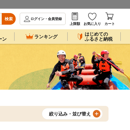
検索
ログイン・会員登録
上限額
お気に入り
カート
はじめての
ランキング
ーン
ふるさと納税
絞り込み・並び替え