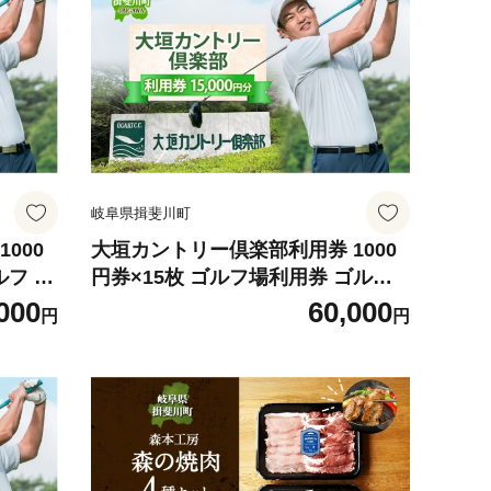
岐阜県揖斐川町
000
大垣カントリー倶楽部利用券 1000
円券×15枚 ゴルフ場利用券 ゴルフ
ト チ
ゴルフクラブ 倶楽部 利用チケット
000
60,000
円
円
レイア
チケット 利用券 コース コースレイ
フト プ
アウト ゴルファー ゴルフ場 ギフト
斐川町
プレゼント 送料無料 岐阜県 揖斐川
町