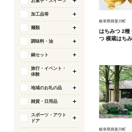
お菓子・スイーツ
加工品等
岐阜県揖斐川町
麺類
はちみつ 2種
つ 横蔵はちみつ
調味料・油
蜂蜜 ハチミツ 
花蜜 純粋 生
鍋セット
お取り寄せ ギ
贈り物 岐阜県
旅行・イベント・
体験
とステンド工
地域のお礼の品
雑貨・日用品
スポーツ・アウト
ドア
岐阜県揖斐川町