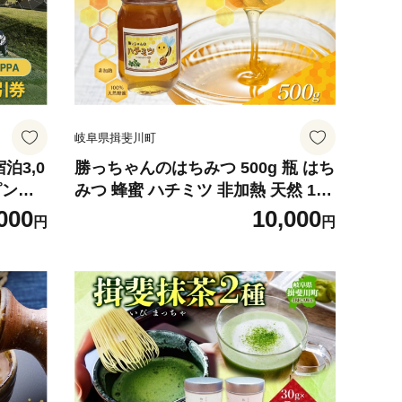
岐阜県揖斐川町
泊3,0
勝っちゃんのはちみつ 500g 瓶 はち
ピング
みつ 蜂蜜 ハチミツ 非加熱 天然 10
 割引
0% 百花蜜 濃厚 甘い 純粋 生はちみ
000
10,000
円
円
つ 国産 ハニー お取り寄せ 日本製
ギフト プレゼント 贈答 贈り物 スイ
ーツ 岐阜県 揖斐川町 送料無料 蜂と
ステンド工房揖斐川