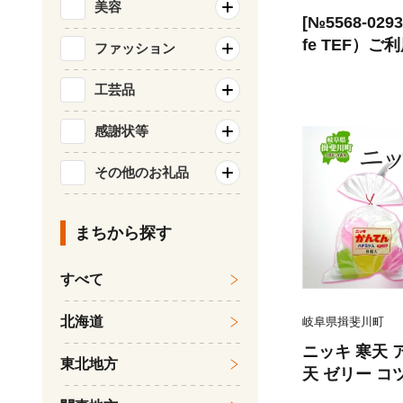
美容
[№5568-029
fe TEF）ご
ファッション
工芸品
感謝状等
その他のお礼品
まちから探す
すべて
北海道
岐阜県揖斐川町
ニッキ 寒天 ア
東北地方
天 ゼリー コ
スイーツ デザ