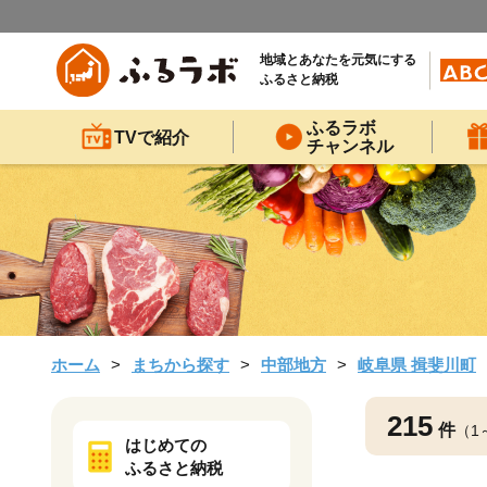
地域とあなたを元気にする
ふるさと納税
ふるラボ
TVで紹介
チャンネル
ホーム
まちから探す
中部地方
岐阜県 揖斐川町
215
件
（1
はじめての
ふるさと納税