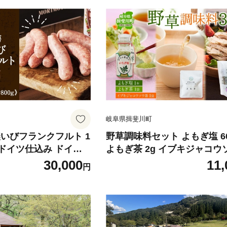
岐阜県揖斐川町
濃いびフランクフルト 1
野草調味料セット よもぎ塩 60
場 ドイツ仕込み ドイツ
よもぎ茶 2g イブキジャコウ
ト ソーセージ ウイン
12g 各1袋 野草 ヨモギ 蓬 
30,000
11,
円
み フランクフルトソー
ぎイブキジャコウソウ 和の
うま味 美濃 揖斐川 お
塩 調味料 詰め合わせ 合同会
メ 送料無料 岐阜県 揖
はる商舎 岐阜県 揖斐川町