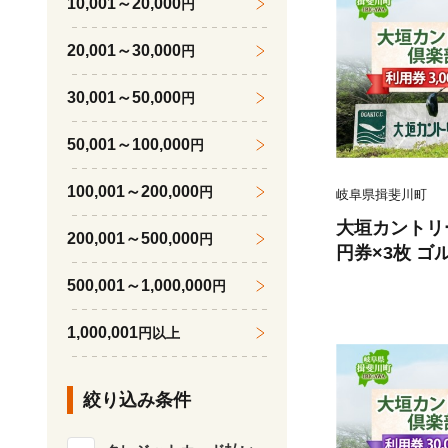
10,001～20,000
円
20,001～30,000
円
30,001～50,000
円
50,001～100,000
円
100,001～200,000
円
岐阜県揖斐川町
大垣カントリー
200,001～500,000
円
円券×3枚 ゴルフ場利用券 ゴルフ ゴ
ルフクラブ 倶
500,001～1,000,000
円
ケット 利用券
ウト ゴルファ
1,000,001
円以上
レゼント 送料
絞り込み条件