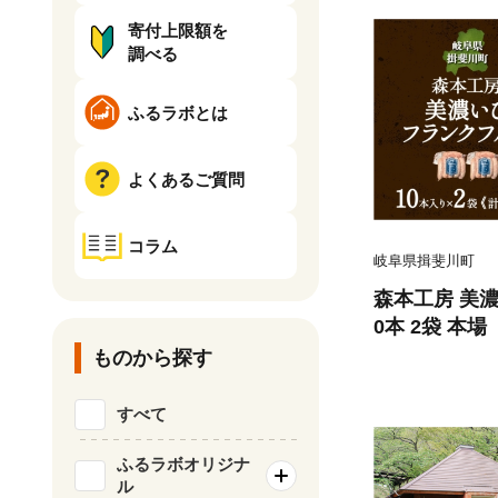
寄付上限額を
調べる
ふるラボとは
よくあるご質問
コラム
岐阜県揖斐川町
森本工房 美
0本 2袋 本
フランクフル
ものから探す
ナー おつま
セージ 旨味 
すべて
取り寄せ グル
斐川町
ふるラボオリジナ
ル