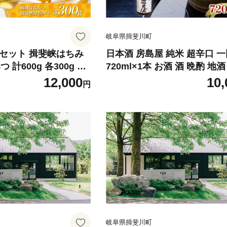
岐阜県揖斐川町
 セット 揖斐峡はちみ
日本酒 房島屋 純米 超辛口 
 計600g 各300g 瓶
720ml×1本 お酒 酒 晩酌 地酒 
非加熱 天然 100% 百
四合瓶 食中酒 辛口 プレゼン
12,000
10,
円
はちみつ 国産 ハニー
ト 蔵元 お取り寄せ 所酒造 
フト プレゼント 贈答
岐阜県 揖斐川町
 揖斐川町 送料無料 蜂
房揖斐川
岐阜県揖斐川町