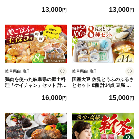
ス 岐阜県産 トマト 完熟トマ
×6本 トマトジュース 岐阜県
13,000
13,000
ト トマト100％ とまとジュー
産 トマト 完熟トマト トマト
円
円
ス 野菜ジュース 完熟 濃縮 岐
100％ とまとジュース 野菜ジ
阜県 白川町 / 美濃白川麦飯石
ュース 完熟 濃縮 岐阜県 白川
[AWAI001]
町 / 美濃白川麦飯石 [AWAI00
2]
岐阜県白川町
岐阜県白川町
鶏肉を使った岐阜県の郷土料
国産大豆 佐見とうふのふるさ
理「ケイチャン」セット 計8
とセット 8種 計14点 豆腐 油
袋（味付豚焼肉・豚ホルモン
揚げ ゆば 味噌 白川町 / 佐見
16,000
15,000
付）鶏肉 豚肉 ケイチャン 焼
とうふ豆の力 [AWAJ001]
円
円
肉 ホルモン ほるもん 岐阜 白
川町 / 白川町農業開発 [AWA
H001]