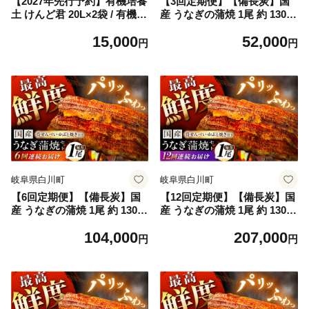
【2027年先行予約】有機培養
【3回定期便】【備長炭】国
土 けんど君 20L×2袋 / 有機農
産 うなぎの蒲焼 1尾 約 130g
業 土作り 野菜作り / 白川町 /
以上 セット 冷凍 / 定期便 全3
15,000
52,000
五段農園 [AWAW002]
回 合計3尾 うなぎ 鰻 ウナギ
円
円
unagi 土曜 丑の日 長焼 お祝
い 誕生日 高級 贈答 贈り物
プレゼント 国産うなぎ タレ
付き 海鮮 魚 定期 蒲焼定期便
蒲焼 蒲焼き かば焼き 長蒲焼
うな重 うな丼 うな茶漬け ひ
つまぶし にも 人気 白川町 /
多幸八[AWBL007]
岐阜県白川町
岐阜県白川町
【6回定期便】【備長炭】国
【12回定期便】【備長炭】国
産 うなぎの蒲焼 1尾 約 130g
産 うなぎの蒲焼 1尾 約 130g
以上 セット 冷凍 / 定期便 全6
以上 セット 冷凍 / 定期便 全1
104,000
207,000
回 合計6尾 うなぎ 鰻 ウナギ
2回 合計12尾 うなぎ 鰻 ウナ
円
円
unagi 土曜 丑の日 長焼 お祝
ギ unagi 土曜 丑の日 長焼 お
い 誕生日 高級 贈答 贈り物
祝い 誕生日 高級 贈答 贈り物
プレゼント 国産うなぎ タレ
プレゼント 国産うなぎ タレ
付き 海鮮 魚 定期 蒲焼定期便
付き 海鮮 魚 定期 蒲焼定期便
蒲焼 蒲焼き かば焼き 長蒲焼
蒲焼 蒲焼き かば焼き 長蒲焼