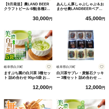
【9月発送】農LAND BEER
あんしん豚しゃぶしゃぶ＆お
クラフトビール 6種(各種2本)
まかせ農LANDBEERペアリ
計12本 詰め合わせBOX 飲料
ングセット (4人～6人用) / 豚
30,000
45,000
お酒 セット 白川町 / Sunpo
肉 しゃぶしゃぶ ビール クラ
円
円
[AWBC009-9] 飲み比べセッ
フトビール 白川町 / Sunpo
ト 酒 アルコール ビール セッ
[AWBC028]
ト 詰め合わせ クラフトビー
ル ビール 飲み比べ 詰め合わ
せ クラフトビール ビール ア
ルコール ギフト プレゼント
セット クラフトビール ビー
ル
岐阜県白川町
岐阜県白川町
ますぶち園の白川茶 3種セッ
白川茶サブレ・麦飯石クッキ
ト 詰め合わせ 90g×5袋 お茶
ー 3種セット 詰め合わせ お
緑茶 茶葉 白川町 / ますぶち
菓子 ご当地 クッキー サブレ
12,000
12,000
園 [AWAC002]
白川町 / 松川屋 [AWAD001]
円
円