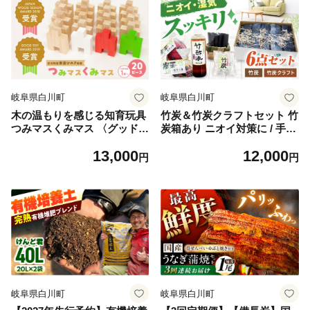
身 和牛 牛肉 国産 人気 すき
赤身 和牛 牛肉 国産 人気 す
焼き しゃぶしゃぶ おすすめ
き焼き おすすめ 希少 高級 岐
希少 A5 高級 すきやき 岐阜
阜県 白川町 / 白川町農業開発
県 白川町 / 白川町農業開発
[AWAH003]
[AWAH002]
岐阜県白川町
岐阜県白川町
木の温もりを感じる知育玩具
竹炭＆竹炭クラフトセット 竹
つみマスくみマス 〈グッド・
炭箱あり ニオイ対策に / 手作
トイ2019受賞〉 積み木 知育
り インテリア 玄関 リビング
13,000
12,000
玩具 つみき パズル おもちゃ
/ 白川町 / 白竹の里 / [AWAV0
円
円
玩具 幼児 自然素材 ギフト プ
01]
レゼント 出産祝い ひのき 雑
貨 岐阜 白川 白川町 / トーホ
ー [AWAN001]
岐阜県白川町
岐阜県白川町