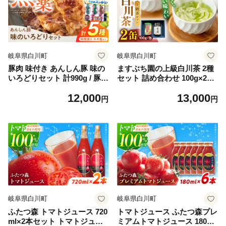
岐阜県白川町
岐阜県白川町
豚肉 味付き あんしん豚 味の
ますぶち園の上級白川茶 2種
いろどりセット 計990g / 豚肉
セット 詰め合わせ 100g×2本
小分け 真空パック 味付き 豚
缶入り お茶 白川茶 茶葉 ギフ
12,000
13,000
肉 味噌漬け ねぎ塩 豚丼 トマ
ト 白川町 / ますぶち園 [AWA
円
円
豚 ナンコツ 味噌煮 豚モモ 豚
C003]
カタ モモ カタ 小間切れ 簡単
調理 簡単 味付き 真空 冷凍
軟骨 こま切れ肉 豚こま 豚小
間 岐阜県 白川町 / 藤井ファ
ーム [AWAF002]
岐阜県白川町
岐阜県白川町
ふたつ森 トマトジュース 720
トマトジュース ふたつ森プレ
ml×2本セット トマトジュー
ミアムトマトジュース 180ml