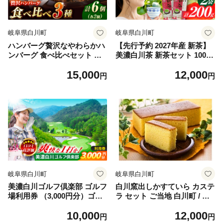
岐阜県白川町
岐阜県白川町
ハンバーグ贅沢なやわらかハ
【先行予約 2027年産 新茶】
ンバーグ 食べ比べセット 計6
美濃白川茶 新茶セット 100g
個（3種×2個）ハンバーグ 国
×2袋 お茶 おちゃ お茶葉 茶葉
15,000
12,000
産ハンバーグ セット 惣菜 電
緑茶 新茶 しんちゃ 白川茶 白
円
円
子レンジ対応 湯船 冷凍 はん
川町 / 白川町農業開発 [AWA
ばーぐ 豚肉 ハンバーグ はん
H005]
ばーぐ 小分け 個包装 冷凍 は
んばーぐ hannba-gu hambur
g 国産はんばーぐ 人気 おす
すめ ハンバーグ 岐阜県 白川
町 / 一力屋 [AWAE003]
岐阜県白川町
岐阜県白川町
美濃白川ゴルフ倶楽部 ゴルフ
白川窯出しかすていら カステ
場利用券 （3,000円分）ゴル
ラ セット ご当地 白川町 / 白
フ スポーツ チケット 白川町
川菓匠 大黒屋 [AWAA004]
10,000
12,000
/ 美濃白川ゴルフ倶楽部 [AW
円
円