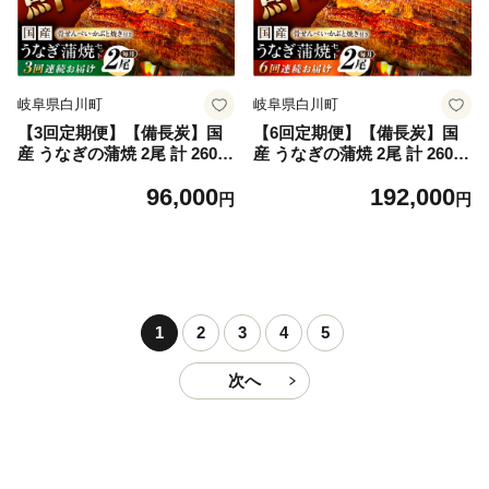
うな重 うな丼 うな茶漬け ひ
うな重 うな丼 うな茶漬け ひ
つまぶし にも 人気 白川町 /
つまぶし 人気 白川町 / 多幸
多幸八[AWBL008]
八[AWBL009]
岐阜県白川町
岐阜県白川町
【3回定期便】【備長炭】国
【6回定期便】【備長炭】国
産 うなぎの蒲焼 2尾 計 260g
産 うなぎの蒲焼 2尾 計 260g
以上 セット 冷凍 / 定期便 全3
以上 セット 冷凍 / 定期便 全6
96,000
192,000
回 合計6尾 うなぎ 鰻 ウナギ
回 合計12尾 うなぎ 鰻 ウナギ
円
円
unagi 土曜 丑の日 長焼 お祝
unagi 土曜 丑の日 長焼 お祝
い 誕生日 高級 贈答 贈り物
い 誕生日 高級 贈答 贈り物
プレゼント 国産うなぎ タレ
プレゼント 国産うなぎ タレ
付き 海鮮 魚 定期 蒲焼定期便
付き 海鮮 魚 定期 蒲焼定期便
蒲焼 蒲焼き かば焼き 長蒲焼
蒲焼 蒲焼き かば焼き 長蒲焼
うな重 うな丼 うな茶漬け ひ
うな重 うな丼 うな茶漬け ひ
1
2
3
4
5
つまぶし にも 人気 白川町 /
つまぶし 魚 人気 白川町 / 多
多幸八[AWBL010]
幸八[AWBL011]
次へ