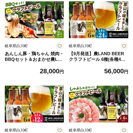
岐阜県白川町
岐阜県白川町
あんしん豚・鶏ちゃん 焼肉・
【9月発送】農LAND BEER
BBQセット＆おまかせ農LA
クラフトビール 6種(各種4本)
NDBEERペアリングセット
計24本 詰め合わせBOX 飲料
28,000
56,000
(2人用) / 豚肉 焼肉 味付き 鶏
お酒 セット 白川町 / Sunpo
円
円
肉 ビール クラフトビール 白
[AWBC010-9] 飲み比べセッ
川町 / Sunpo [AWBC031]
ト 酒 アルコール ビール セッ
ト 詰め合わせ クラフトビー
ル ビール 飲み比べ 詰め合わ
せ クラフトビール ビール ア
ルコール ギフト プレゼント
セット クラフトビール ビー
ル
岐阜県白川町
岐阜県白川町