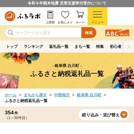
令和８年熊本地震 災害支援寄付受付について
上限額
お気に入り
カート
メニュー
検索
トップ
ランキング
返礼品一覧
まち一覧
特集
初心者ガイド
- 岐阜県 白川町 -
ふるさと納税返礼品一覧
ホーム
まちから探す
中部地方
岐阜県 白川町
ふるさと納税返礼品一覧
354
件
絞り込み・並び替え
（1～30件目）