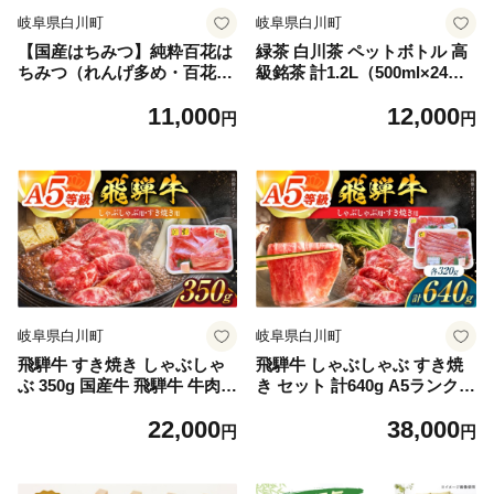
岐阜県白川町
岐阜県白川町
【国産はちみつ】純粋百花は
緑茶 白川茶 ペットボトル 高
ちみつ（れんげ多め・百花）
級銘茶 計1.2L（500ml×24
600g 瓶詰め / 無添加 非加熱
本）緑茶 お茶 ペットボトル
11,000
12,000
国産 天然 純粋 非加熱 無調整
500ml 日本茶 煎茶 国産 飲料
円
円
れんげ 蓮華 百花 甘い 濃厚
飲み物 飲料水 おちゃ ペット
常温 風邪予防 純粋はちみつ
ボトル飲料 お茶セット お茶
純粋はちみつ 天然はちみつ
飲料類 箱買い まとめ買い 備
天然蜂蜜 はちみつ ハチミツ
蓄 保存 防災 熱中症対策 茶
hatimitu hachimitsu ハニー
おちゃ 岐阜 国産茶 キャンプ
おいしい ギフト プレゼント
アウトドア お茶 緑茶 ペット
贈り物 白川町 / 白川町農業開
ボトル 岐阜県 白川町 / 白川
発[AWAH007]
園本舗[AWAT001]
岐阜県白川町
岐阜県白川町
飛騨牛 すき焼き しゃぶしゃ
飛騨牛 しゃぶしゃぶ すき焼
ぶ 350g 国産牛 飛騨牛 牛肉
き セット 計640g A5ランク
すき焼き しゃぶしゃぶ 肉 に
飛騨牛 牛肉 しゃぶしゃぶ す
22,000
38,000
く すらいす すき焼き 牛肉 し
き焼き 国産牛 飛騨牛 牛肉 肉
円
円
ゃぶしゃぶ すきやき A5ラン
にく すらいす しゃぶしゃぶ
ク 牛肉 スライス 薄切り 国産
すき焼き 牛肉 スライス 薄切
牛 黒毛和牛 A5 すき焼き 赤
り 牛 黒毛和牛 しゃぶしゃぶ