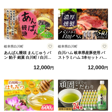
AL001]
岐阜県白川町
岐阜県白川町
あんぱん饅頭 まんじゅう パ
白川ハム 岐阜県産豚使用 パ
ン 餡子 銘菓 白川町 / 白川菓
ストラミハム 3本セット ハム
匠 大黒屋 [AWAA005]
はむ パストラミ 豚肉 肉 加工
12,000
12,000
品 白川町 / 白川町農業開発
円
円
[AWAH006]