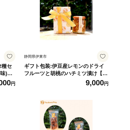
静岡県伊東市
2種セ
ギフト包装:伊豆産レモンのドライ
味)
フルーツと胡桃のハチミツ漬け【16
77021】
000
9,000
円
円