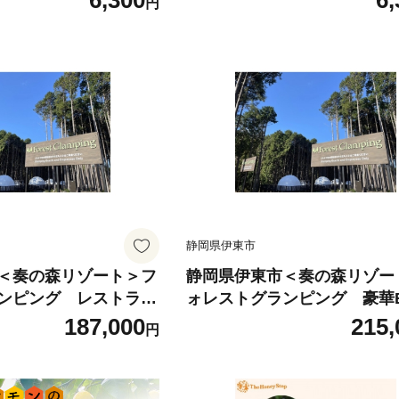
6,300
6,
円
静岡県伊東市
＜奏の森リゾート＞フ
静岡県伊東市＜奏の森リゾー
ンピング レストラン
ォレストグランピング 豪華
プラン土日祝平日 宿
プラン ペア宿泊券【167545
187,000
215,
円
61】