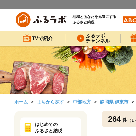
地域とあなたを元気にする
ふるさと納税
ふるラボ
TVで紹介
チャンネル
ホーム
まちから探す
中部地方
静岡県 伊東市
264
件
（1
はじめての
ふるさと納税