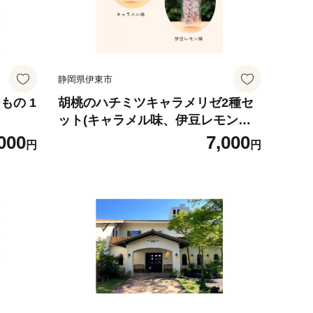
静岡県伊東市
もの 1
胡桃のハチミツキャラメリゼ2種セ
ット(キャラメル味、伊豆レモン味)
各1個【1693097】
000
7,000
円
円