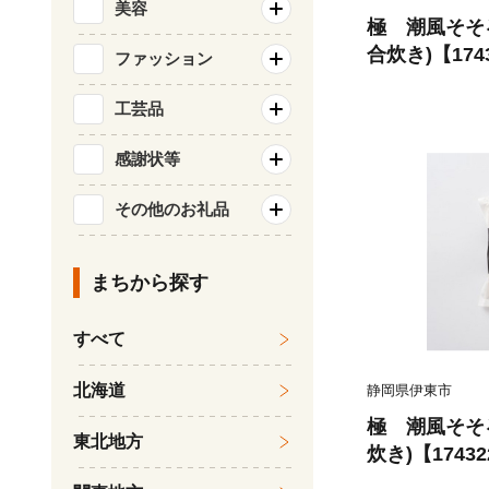
美容
極 潮風そそ
合炊き)【174
ファッション
工芸品
感謝状等
その他のお礼品
まちから探す
すべて
北海道
静岡県伊東市
極 潮風そそ
東北地方
炊き)【17432