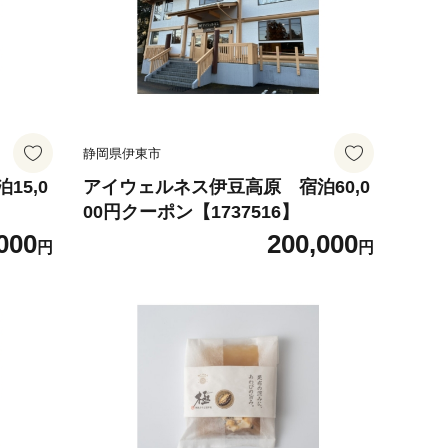
静岡県伊東市
15,0
アイウェルネス伊豆高原 宿泊60,0
00円クーポン【1737516】
000
200,000
円
円