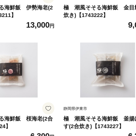
る海鮮飯 伊勢海老(2
極 潮風そそる海鮮飯 金目鯛
3211】
炊き)【1743222】
13,000
9,
円
静岡県伊東市
る海鮮飯 桜海老(2合
極 潮風そそる海鮮飯 釜揚
24】
す(2合炊き)【1743227】