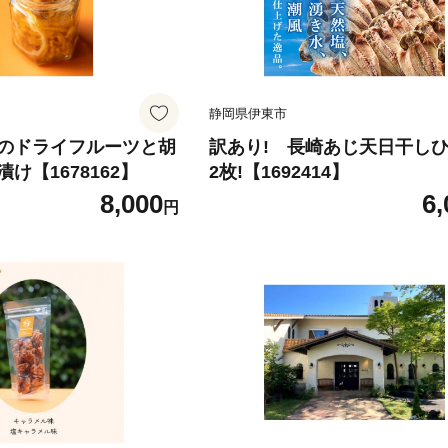
静岡県伊東市
のドライフルーツと胡
訳あり! 長崎あじ天日干しひ
け【1678162】
2枚!【1692414】
8,000
6,
円