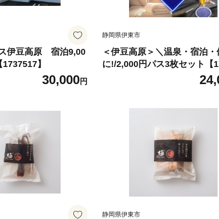
静岡県伊東市
伊豆高原 宿泊9,00
＜伊豆高原＞＼温泉・宿泊・
737517】
に!/2,000円パス3枚セット【17
5】
30,000
24,
円
静岡県伊東市