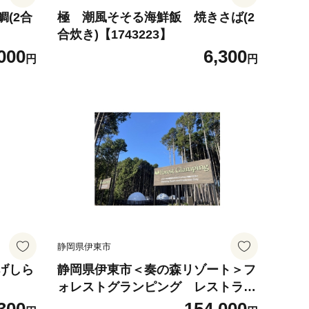
(2合
極 潮風そそる海鮮飯 焼きさば(2
合炊き)【1743223】
000
6,300
円
円
静岡県伊東市
げしら
静岡県伊東市＜奏の森リゾート＞フ
ォレストグランピング レストラン
で熟成肉堪能平日限定プラン 宿泊