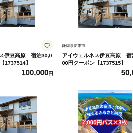
静岡県伊東市
伊豆高原 宿泊30,0
アイウェルネス伊豆高原 宿泊
1737514】
00円クーポン【1737515】
100,000
50,
円