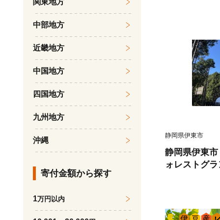
関東地方
中部地方
近畿地方
中国地方
四国地方
九州地方
静岡県伊東市
沖縄
静岡県伊東市
ォレストグラ
寄付金額から探す
で熟成肉堪能
泊券【17457
1
万円以内