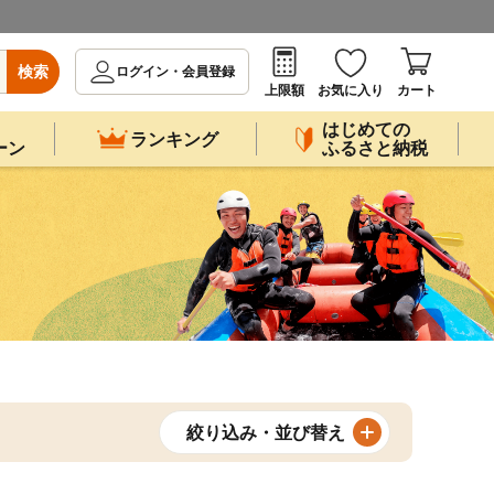
検索
ログイン・会員登録
上限額
お気に入り
カート
はじめての
ランキング
ーン
ふるさと納税
絞り込み・並び替え