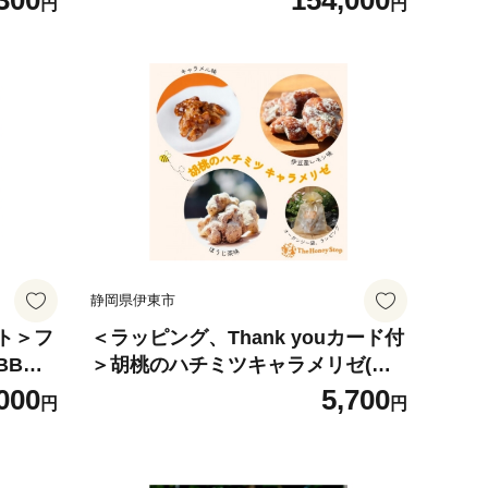
300
154,000
円
円
券【1745758】
静岡県伊東市
ト＞フ
＜ラッピング、Thank youカード付
BBQ
＞胡桃のハチミツキャラメリゼ(キ
0】
ャラメル・ほうじ茶・レモン)【167
000
5,700
円
円
6442】