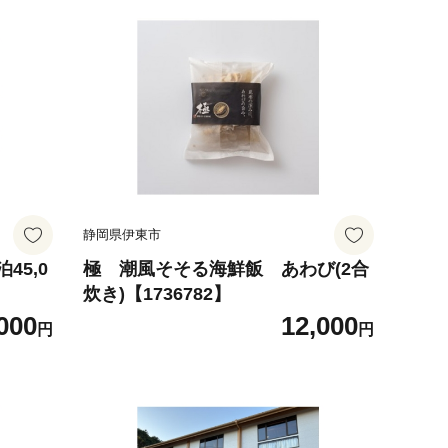
静岡県伊東市
45,0
極 潮風そそる海鮮飯 あわび(2合
炊き)【1736782】
000
12,000
円
円