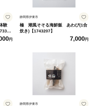
静岡県伊東市
体験
極 潮風そそる海鮮飯 あわび(1合
3333
炊き)【1743207】
000
7,000
円
円
静岡県伊東市