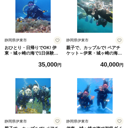
静岡県伊東市
静岡県伊東市
おひとり・日帰りでOK! 伊
親子で、カップルで! ペアチ
東・城ヶ崎の海で1日体験ダ
ケット～伊東・城ヶ崎の海で
イビング【1055061】
半日スノーケリング体験【10
35,000
40,000
55062】
円
円
静岡県伊東市
静岡県伊東市