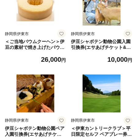
静岡県伊東市
静岡県伊東市
＜ご当地バウムクーヘン＞伊
伊豆シャボテン動物公園入園
豆の素材で焼き上げたバウム
引換券(エサあげチケット&グ
クーヘン5個【1014967】
ッズつき)1名様【1014969】
26,000
10,000
円
円
静岡県伊東市
静岡県伊東市
伊豆シャボテン動物公園ペア
＜伊東カントリークラブ＞平
入園引換券(エサあげチケッ
日限定セルフ ペアプレー券