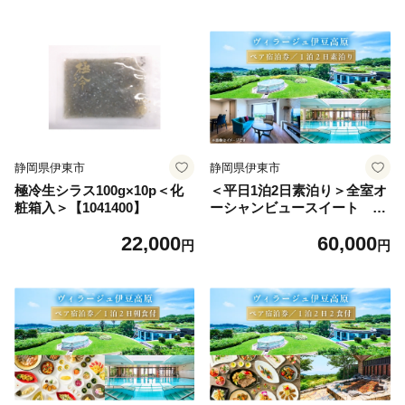
静岡県伊東市
静岡県伊東市
極冷生シラス100g×10p＜化
＜平日1泊2日素泊り＞全室オ
粧箱入＞【1041400】
ーシャンビュースイート ヴ
ィラージュ伊豆高原 ペア宿
22,000
60,000
泊券【1044182】
円
円