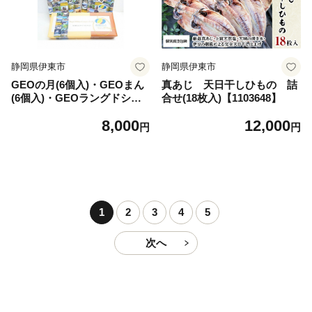
静岡県伊東市
静岡県伊東市
GEOの月(6個入)・GEOまん
真あじ 天日干しひもの 詰
(6個入)・GEOラングドシャ
合せ(18枚入)【1103648】
(15枚入) 各1箱【1098435】
8,000
12,000
円
円
1
2
3
4
5
次へ