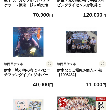
親子で、カップルで! ペアチ
伊東・城ヶ崎の海で初級ダイ
ケット～伊東・城ヶ崎の海で
ビングライセンスが取得でき
1日体験ダイビング(水中記念
る 2日コース【1059668】
70,000
120,000
写真プレゼント付)【105506
円
円
3】
静岡県伊東市
静岡県伊東市
伊東・城ヶ崎の海で＜2ビー
伊東なまこ饅頭(6個入)×5箱
チファンダイブ＞ジオパーク
【1098434】
の海中世界をご案内!【10659
40,000
11,000
21】
円
円