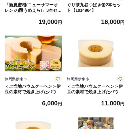
「新夏蜜柑(ニューサマーオ
ぐり茶九谷つばき缶2本セッ
レンジ)酎うめえら!」3本セッ
ト【1014964】
ト【1014955】
19,000
16,000
円
円
静岡県伊東市
静岡県伊東市
＜ご当地バウムクーヘン＞伊
＜ご当地バウムクーヘン＞伊
豆の素材で焼き上げたバウム
豆の素材で焼き上げたバウム
クーヘン1個【1014965】
クーヘン2個【1014966】
6,000
11,000
円
円