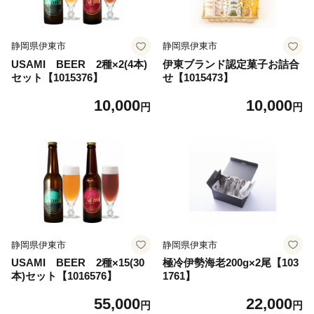
静岡県伊東市
静岡県伊東市
USAMI BEER 2種×2(4本)
伊東ブランド認定菓子お詰合
セット【1015376】
せ【1015473】
10,000
10,000
円
円
静岡県伊東市
静岡県伊東市
USAMI BEER 2種×15(30
極冷伊勢海老200g×2尾【103
本)セット【1016576】
1761】
55,000
22,000
円
円