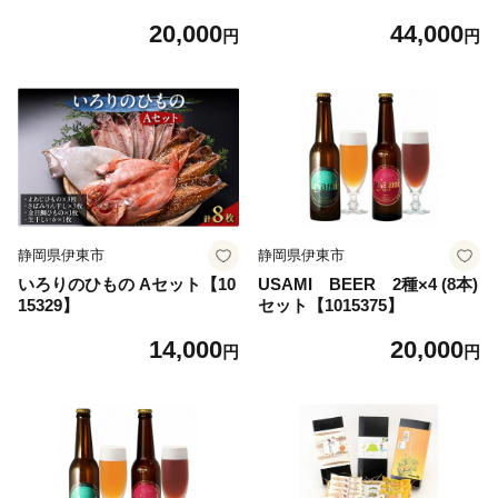
ト&グッズつき)2名様【10149
【1015209】
20,000
44,000
70】
円
円
静岡県伊東市
静岡県伊東市
いろりのひもの Aセット【10
USAMI BEER 2種×4 (8本)
15329】
セット【1015375】
14,000
20,000
円
円