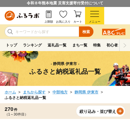
令和８年熊本地震 災害支援寄付受付について
上限額
お気に入り
カート
メニュー
検索
トップ
ランキング
返礼品一覧
まち一覧
特集
初心者ガイド
- 静岡県 伊東市 -
ふるさと納税返礼品一覧
ホーム
まちから探す
中部地方
静岡県 伊東市
ふるさと納税返礼品一覧
270
件
絞り込み・並び替え
（1～30件目）