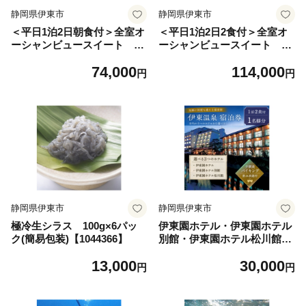
静岡県伊東市
静岡県伊東市
＜平日1泊2日朝食付＞全室オ
＜平日1泊2日2食付＞全室オ
ーシャンビュースイート ヴ
ーシャンビュースイート ヴ
ィラージュ伊豆高原 ペア宿
ィラージュ伊豆高原 ペア宿
74,000
114,000
泊券【1044183】
泊券【1044184】
円
円
静岡県伊東市
静岡県伊東市
極冷生シラス 100g×6パッ
伊東園ホテル・伊東園ホテル
ク(簡易包装)【1044366】
別館・伊東園ホテル松川館
ご宿泊券1泊2日2食付き(1名
13,000
30,000
様分:GAタイプ)【1044937】
円
円