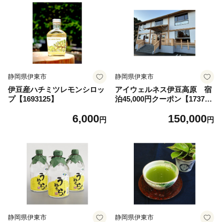
静岡県伊東市
静岡県伊東市
伊豆産ハチミツレモンシロッ
アイウェルネス伊豆高原 宿
プ【1693125】
泊45,000円クーポン【173751
8】
6,000
150,000
円
円
静岡県伊東市
静岡県伊東市