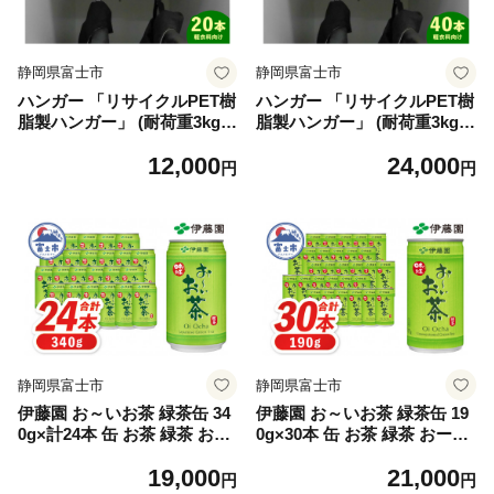
静岡県富士市
静岡県富士市
ハンガー 「リサイクルPET樹
ハンガー 「リサイクルPET樹
脂製ハンガー」 (耐荷重3kg･
脂製ハンガー」 (耐荷重3kg･
軽衣料向け) 20本入り プラス
軽衣料向け) 40本入り プラス
12,000
24,000
チック SDGs 富士川プラスチ
チック SDGs 富士川プラスチ
円
円
ックス工業 富士市 日用品(19
ックス工業 富士市 日用品(19
19)
20)
静岡県富士市
静岡県富士市
伊藤園 お～いお茶 緑茶缶 34
伊藤園 お～いお茶 緑茶缶 19
0g×計24本 缶 お茶 緑茶 おー
0g×30本 缶 お茶 緑茶 おーい
いお茶 ケース セット 備蓄 飲
お茶 ケース セット 備蓄 飲料
19,000
21,000
料 富士市 [sf066-001]
富士市 [sf066-002]
円
円