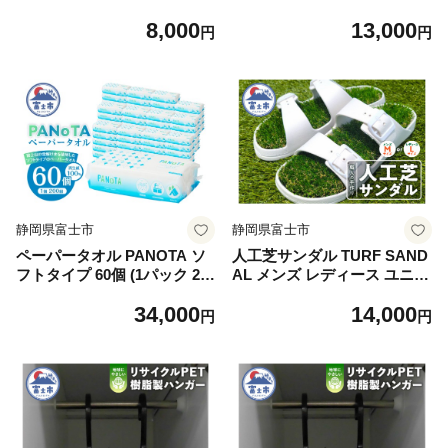
緑茶の香り 消臭イン 長巻き
ル 48ロール (12R×4パック)
8,000
13,000
長持ち 65m エンボス加工 再
ピンクカラー 再生紙100% リ
円
円
生紙 防災 備蓄 トイレ用品 日
ーフエンボス加工 長尺 日用
用品 生活用品 静岡県 富士市
品 日用雑貨 消耗品 備蓄 防災
[sf002-621]
静岡県 富士市 [sf002-513]
静岡県富士市
静岡県富士市
ペーパータオル PANOTA ソ
人工芝サンダル TURF SAND
フトタイプ 60個 (1パック 20
AL メンズ レディース ユニセ
0組 400枚) 柔らか 丈夫 吸水
ックス 男女兼用 選べるサイ
34,000
14,000
性 再生紙100% リサイクル S
ズ M/L ホワイト 一足 職人手
円
円
DGs 富士山の雪解け水 ハン
作り ハンドメイド 靴 くつ ス
ドタオル 使い捨てタオル 日
リッパ エムズ 芝生 SDGs 再
用品 消耗品 生活用品 防災 備
利用 端材 日用品 富士市 (191
蓄 富士市 [sf002-607]
8)