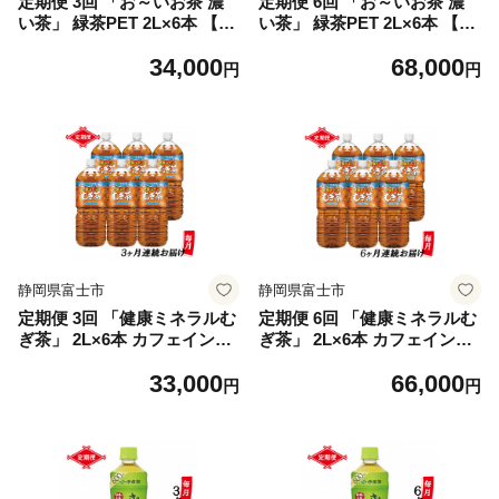
定期便 3回 「お～いお茶 濃
定期便 6回 「お～いお茶 濃
い茶」 緑茶PET 2L×6本 【機
い茶」 緑茶PET 2L×6本 【機
能性表示食品】 富士市 飲料
能性表示食品】 富士市 飲料
34,000
68,000
類 お茶類 [sf066-013]
類 お茶類 [sf066-014]
円
円
静岡県富士市
静岡県富士市
定期便 3回 「健康ミネラルむ
定期便 6回 「健康ミネラルむ
ぎ茶」 2L×6本 カフェインゼ
ぎ茶」 2L×6本 カフェインゼ
ロ 富士市 飲料類 お茶類 [sf0
ロ 富士市 飲料類 お茶類 [sf0
33,000
66,000
66-015]
66-016]
円
円