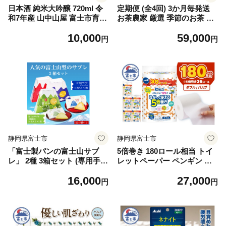
日本酒 純米大吟醸 720ml 令
定期便 (全4回) 3か月毎発送
和7年産 山中山屋 富士市育ち
お茶農家 厳選 季節のお茶 四
きぬむすめ使用 富士高砂酒造
季のお茶 水野製茶 まるみず
10,000
59,000
お酒 地酒 静岡県 富士市 [sf0
園 極上茶 極み 特上 ほうじ茶
円
円
01-383]
ティーバッグ 家庭用 毎日の
習慣 贅沢 こだわり ティータ
イム リラックス 飲み物 静岡
茶 茶葉 富士山麓 静岡県 富士
市 [sf002-522]
静岡県富士市
静岡県富士市
「富士製パンの富士山サブ
5倍巻き 180ロール相当 トイ
レ」 2種 3箱セット (専用手提
レットペーパー ペンギン パ
げ袋付) ご当地 人気 お土産
ルプ 100％ ダブル 125m 36ロ
16,000
27,000
贈答品 ギフト プレゼント 富
ール (6ロール×6パック) 消臭
円
円
士製パン 富士市 食品 菓子(14
無香 天然緑茶成分 長巻き 長
89)
持ち 防災 備蓄 日用品 生活用
品 静岡県 富士市 [sf002-618]