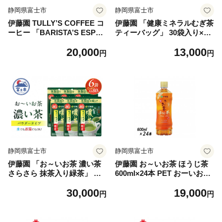
静岡県富士市
静岡県富士市
伊藤園 TULLY’S COFFEE コ
伊藤園 「健康ミネラルむぎ茶
ーヒー 「BARISTA’S ESPRE
ティーバッグ」 30袋入り×10
SSO」 180g×30本 缶 タリー
パック 麦茶 水出し お湯出し
20,000
13,000
ズコーヒー 珈琲 飲料 富士市
ノンカフェイン 富士市 飲料
円
円
[sf066-005]
類 お茶類 [sf066-009]
静岡県富士市
静岡県富士市
伊藤園 「お～いお茶 濃い茶
伊藤園 お～いお茶 ほうじ茶
さらさら 抹茶入り緑茶」 パ
600ml×24本 PET おーいお茶
ウダー 80g入り×6袋 【機能
ペットボトル ケース セット
30,000
19,000
性表示食品】 体脂肪 カテキ
備蓄 防災 飲料 富士市 [sf066-
円
円
ン 国産 お茶 緑茶 日本茶 富
006]
士市 飲料類 お茶類 [sf066-00
8]