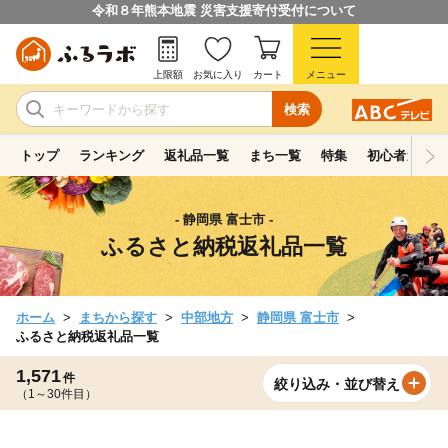
令和８年熊本地震 災害支援寄付受付について
上限額
お気に入り
カート
メニュー
検索
トップ
ランキング
返礼品一覧
まち一覧
特集
初心者ガイド
- 静岡県 富士市 -
ふるさと納税返礼品一覧
ホーム
まちから探す
中部地方
静岡県 富士市
ふるさと納税返礼品一覧
1,571
件
絞り込み・並び替え
（1～30件目）