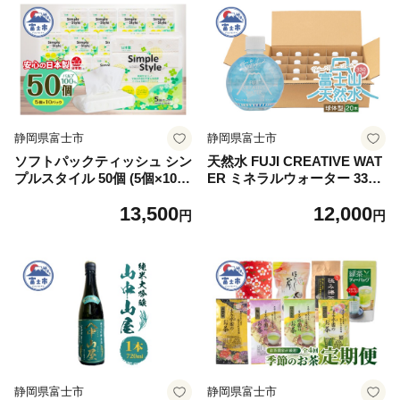
静岡県富士市
静岡県富士市
ソフトパックティッシュ シン
天然水 FUJI CREATIVE WAT
プルスタイル 50個 (5個×10袋
ER ミネラルウォーター 330
セット) (150組 300枚) パルプ
ml 計20本 球体型 ラベルあり
13,500
12,000
100％ ピローティッシュ 箱な
ペットボトル 富士山 オリジ
円
円
し コンパクトティッシュペー
ナル 軟水 非加熱製法 最高品
パー 防災 備蓄 ティッシュ テ
質 飲料水 防災 備蓄 災害 富
ィッシュペーパー ティッシュ
士市 [sf085-012]
日用品 消耗品 生活用品 富士
市 [sf002-254]
静岡県富士市
静岡県富士市