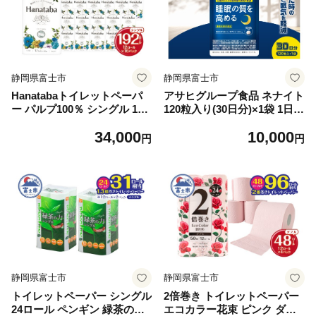
静岡県富士市
静岡県富士市
Hanatabaトイレットペーパ
アサヒグループ食品 ネナイト
ー パルプ100％ シングル 192
120粒入り(30日分)×1袋 1日4
ロール(1パック12R) 優しい肌
粒 睡眠サプリメント 機能性
34,000
10,000
触り 消臭 エンボス 無地 無香
表示食品 L-テアニン 睡眠の
円
円
緑茶成分配合 日用品 生活用
質を高める 目覚めたときの疲
品 消耗品 防災 備蓄 富士市 [s
労感と眠気を軽減 富士市 [sf1
f002-601]
16-002]
静岡県富士市
静岡県富士市
トイレットペーパー シングル
2倍巻き トイレットペーパー
24ロール ペンギン 緑茶の力
エコカラー花束 ピンク ダブ