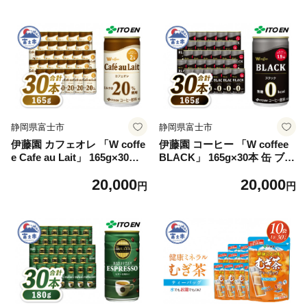
静岡県富士市
静岡県富士市
伊藤園 カフェオレ 「W coffe
伊藤園 コーヒー 「W coffee
e Cafe au Lait」 165g×30本
BLACK」 165g×30本 缶 ブラ
缶 コーヒー 珈琲 飲料 富士市
ックコーヒー 無糖 深入り豆
20,000
20,000
[sf066-003]
珈琲 飲料 富士市 [sf066-004]
円
円